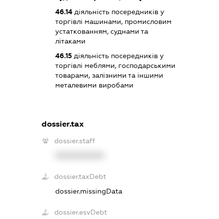
46.14
діяльність посередників у
торгівлі машинами, промисловим
устаткованням, суднами та
літаками
46.15
діяльність посередників у
торгівлі меблями, господарськими
товарами, залізними та іншими
металевими виробами
dossier.tax
dossier.staff
XXXXXXXXXX
dossier.taxDebt
dossier.missingData
dossier.esvDebt