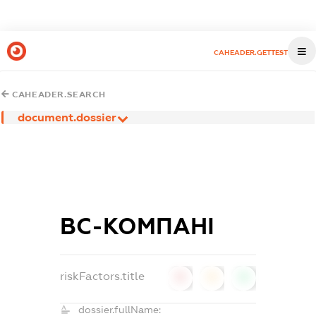
CAHEADER.GETTEST
CAHEADER.SEARCH
document.dossier
ВС-КОМПАНІ
riskFactors.title
0
0
0
dossier.fullName: