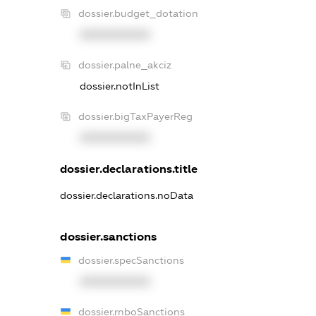
dossier.budget_dotation
XXXXXXXXXX
dossier.palne_akciz
dossier.notInList
dossier.bigTaxPayerReg
XXXXXXXXXX
dossier.declarations.title
dossier.declarations.noData
dossier.sanctions
dossier.specSanctions
XXXXXXXXXX
dossier.rnboSanctions