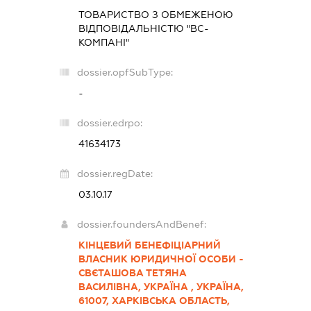
ТОВАРИСТВО З ОБМЕЖЕНОЮ
ВІДПОВІДАЛЬНІСТЮ "ВС-
КОМПАНІ"
dossier.opfSubType:
-
dossier.edrpo:
41634173
dossier.regDate:
03.10.17
dossier.foundersAndBenef:
КІНЦЕВИЙ БЕНЕФІЦІАРНИЙ
ВЛАСНИК ЮРИДИЧНОЇ ОСОБИ -
СВЄТАШОВА ТЕТЯНА
ВАСИЛІВНА, УКРАЇНА , УКРАЇНА,
61007, ХАРКІВСЬКА ОБЛАСТЬ,