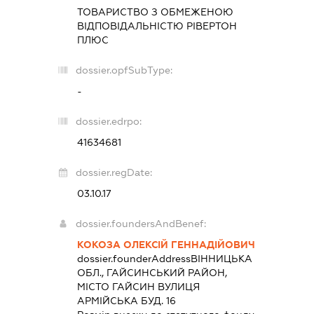
ТОВАРИСТВО З ОБМЕЖЕНОЮ
ВІДПОВІДАЛЬНІСТЮ
РІВЕРТОН
ПЛЮС
dossier.opfSubType:
-
dossier.edrpo:
41634681
dossier.regDate:
03.10.17
dossier.foundersAndBenef:
КОКОЗА ОЛЕКСІЙ ГЕННАДІЙОВИЧ
dossier.founderAddress
ВІННИЦЬКА
ОБЛ., ГАЙСИНСЬКИЙ РАЙОН,
МІСТО ГАЙСИН ВУЛИЦЯ
АРМІЙСЬКА БУД. 16