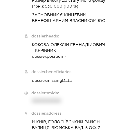
Розмір внеску до статутного фонду
(грн.):
530 000
(100 %)
ЗАСНОВНИК Є КІНЦЕВИМ
БЕНЕФІЦІАРНИМ ВЛАСНИКОМ ЮО
dossier.heads:
КОКОЗА ОЛЕКСІЙ ГЕННАДІЙОВИЧ
-
КЕРІВНИК
dossier.position -
dossier.beneficiaries:
dossier.missingData
dossier.smida:
XXXXXXXXXX
dossier.address:
М.КИЇВ, ГОЛОСІЇВСЬКИЙ РАЙОН
ВУЛИЦЯ ІЗЮМСЬКА БУД. 5 ОФ. 7