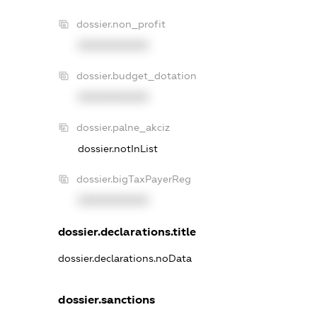
dossier.non_profit
XXXXXXXXXX
dossier.budget_dotation
XXXXXXXXXX
dossier.palne_akciz
dossier.notInList
dossier.bigTaxPayerReg
XXXXXXXXXX
dossier.declarations.title
dossier.declarations.noData
dossier.sanctions