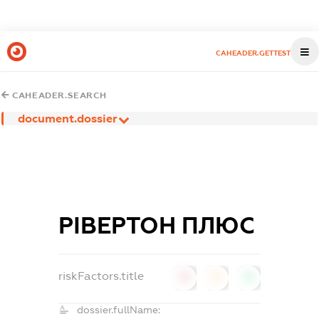
CAHEADER.GETTEST
CAHEADER.SEARCH
document.dossier
РІВЕРТОН ПЛЮС
riskFactors.title
0
0
0
dossier.fullName: