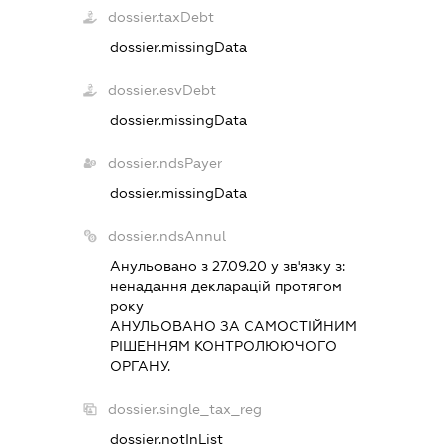
dossier.taxDebt
dossier.missingData
dossier.esvDebt
dossier.missingData
dossier.ndsPayer
dossier.missingData
dossier.ndsAnnul
Анульовано з 27.09.20 у зв'язку з:
ненадання декларацiй протягом
року
АНУЛЬОВАНО ЗА САМОСТIЙНИМ
РIШЕННЯМ КОНТРОЛЮЮЧОГО
ОРГАНУ.
dossier.single_tax_reg
dossier.notInList