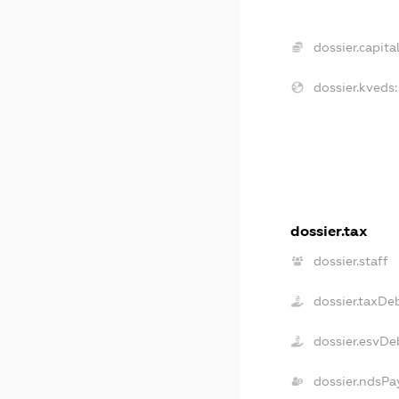
dossier.capital
dossier.kveds:
dossier.tax
dossier.staff
dossier.taxDe
dossier.esvDe
dossier.ndsPa