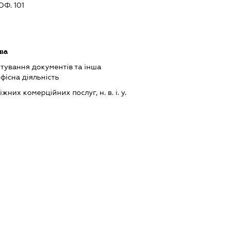
Ф. 101
ава
тування документів та інша
фісна діяльність
их комерційних послуг, н. в. і. у.