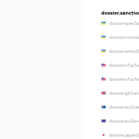
dossier.sanctio
dossier.specS
dossier.rnboS
dossier.amkuB
dossier.ofacS
dossier.ofac
dossier.gbSan
dossier.ausSa
dossier.euSan
dossier.japan