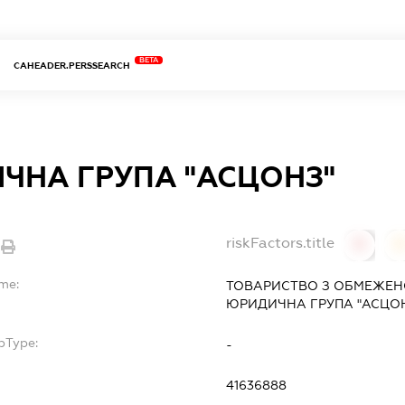
BETA
CAHEADER.PERSSEARCH
ЧНА ГРУПА "АСЦОНЗ"
riskFactors.title
0
ame:
ТОВАРИСТВО З ОБМЕЖЕН
ЮРИДИЧНА ГРУПА "АСЦО
bType:
-
41636888