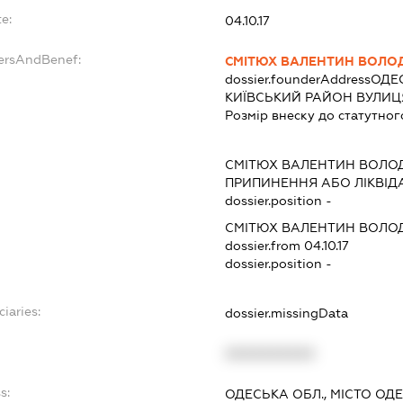
e:
04.10.17
dersAndBenef:
СМІТЮХ ВАЛЕНТИН ВОЛ
dossier.founderAddress
ОДЕС
КИЇВСЬКИЙ РАЙОН ВУЛИЦЯ 
Розмір внеску до статутног
СМІТЮХ ВАЛЕНТИН ВОЛ
ПРИПИНЕННЯ АБО ЛІКВІД
dossier.position -
СМІТЮХ ВАЛЕНТИН ВОЛ
dossier.from 04.10.17
dossier.position -
iaries:
dossier.missingData
XXXXXXXXXX
s:
ОДЕСЬКА ОБЛ., МІСТО О