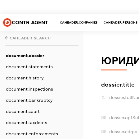
CONTR AGENT
CAHEADER.COMPANIES
CAHEADER.PERSONS
CAHEADER.SEARCH
document.dossier
ЮРИДИ
document.statements
document.history
dossier.title
document.inspections
dossier.fullN
document.bankruptcy
document.court
dossier.opfSu
document.taxdebts
dossier.edrpo:
document.enforcements