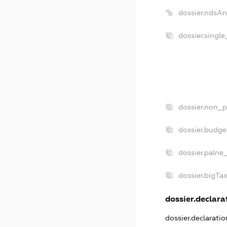
dossier.ndsAn
dossier.singl
dossier.non_p
dossier.budge
dossier.palne
dossier.bigTa
dossier.declarat
dossier.declarati