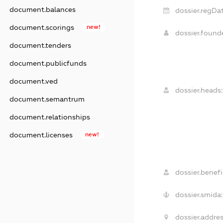
document.balances
dossier.regDat
document.scorings
new!
dossier.foun
document.tenders
document.publicfunds
document.ved
dossier.heads:
document.semantrum
document.relationships
document.licenses
new!
dossier.benefic
dossier.smida:
dossier.addres