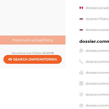
dossier.canad
dossier.rfSan
dossier.russia
freemium.actualData
dossier.comme
dossier.comme
document.dueToDate
20.07.18
SEARCH.ONMONITORING
dossier.comme
dossier.comme
dossier.comme
dossier.comme
dossier.comme