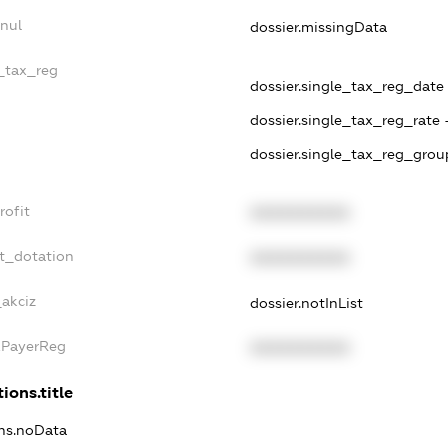
nul
dossier.missingData
e_tax_reg
dossier.single_tax_reg_date -
dossier.single_tax_reg_rate 
dossier.single_tax_reg_grou
rofit
XXXXXXXXXX
t_dotation
XXXXXXXXXX
_akciz
dossier.notInList
xPayerReg
XXXXXXXXXX
ions.title
ons.noData