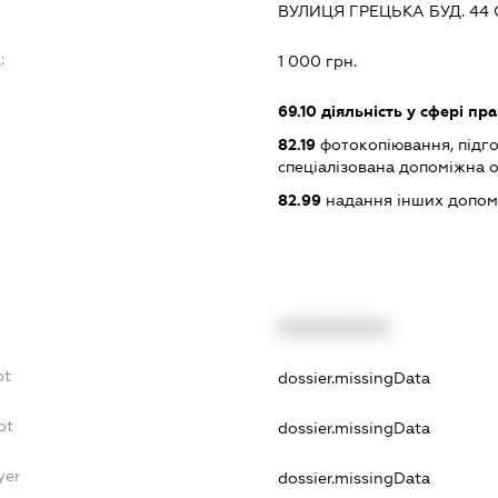
ВУЛИЦЯ ГРЕЦЬКА БУД. 44 О
:
1 000 грн.
69.10
діяльність у сфері пр
82.19
фотокопіювання, підго
спеціалізована допоміжна о
82.99
надання інших допоміжн
XXXXXXXXXX
bt
dossier.missingData
bt
dossier.missingData
yer
dossier.missingData