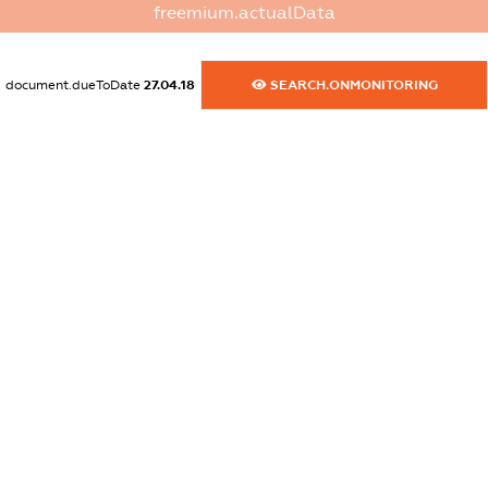
freemium.actualData
XXXXXXXXXX
dossier.commercial_info.activity
document.dueToDate
27.04.18
SEARCH.ONMONITORING
XXXXXXXXXX
freemium.exampleText_1
freemium.exampleText_2
freemium.anonymousPerSearch2
FREEMIUM.DETAILS
FREEMIUM.REGISTER