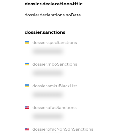
dossier.declarations.title
dossier.declarations.noData
dossier.sanctions
dossier.specSanctions
XXXXXXXXXX
dossier.rnboSanctions
XXXXXXXXXX
dossier.amkuBlackList
XXXXXXXXXX
dossier.ofacSanctions
XXXXXXXXXX
dossier.ofacNonSdnSanctions