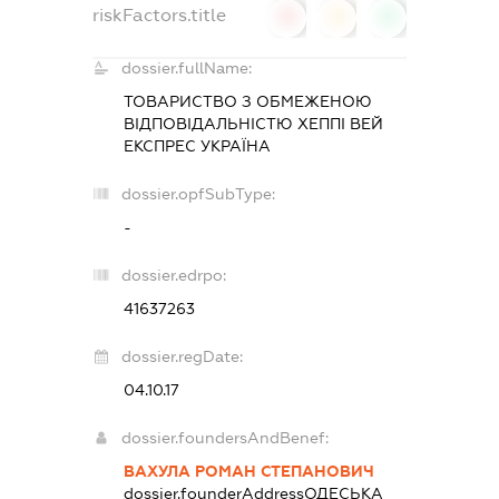
riskFactors.title
0
0
0
dossier.fullName:
ТОВАРИСТВО З ОБМЕЖЕНОЮ
ВІДПОВІДАЛЬНІСТЮ
ХЕППІ ВЕЙ
ЕКСПРЕС УКРАЇНА
dossier.opfSubType:
-
dossier.edrpo:
41637263
dossier.regDate:
04.10.17
dossier.foundersAndBenef:
ВАХУЛА РОМАН СТЕПАНОВИЧ
dossier.founderAddress
ОДЕСЬКА