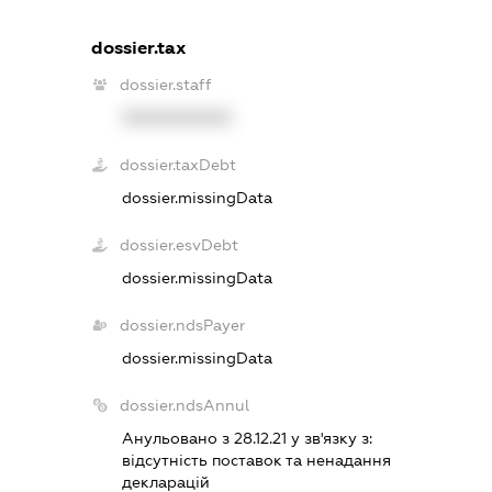
dossier.tax
dossier.staff
XXXXXXXXXX
dossier.taxDebt
dossier.missingData
dossier.esvDebt
dossier.missingData
dossier.ndsPayer
dossier.missingData
dossier.ndsAnnul
Анульовано з 28.12.21 у зв'язку з:
вiдсутнiсть поставок та ненадання
декларацiй