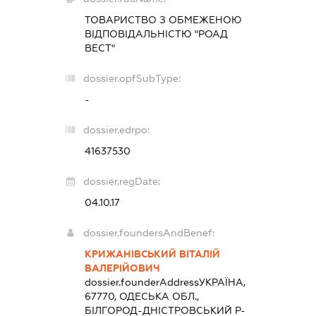
ТОВАРИСТВО З ОБМЕЖЕНОЮ
ВІДПОВІДАЛЬНІСТЮ "РОАД
ВЕСТ"
dossier.opfSubType:
-
dossier.edrpo:
41637530
dossier.regDate:
04.10.17
dossier.foundersAndBenef:
КРИЖАНІВСЬКИЙ ВІТАЛІЙ
ВАЛЕРІЙОВИЧ
dossier.founderAddress
УКРАЇНА,
67770, ОДЕСЬКА ОБЛ.,
БІЛГОРОД-ДНІСТРОВСЬКИЙ Р-