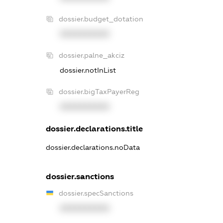
dossier.budget_dotation
XXXXXXXXXX
dossier.palne_akciz
dossier.notInList
dossier.bigTaxPayerReg
XXXXXXXXXX
dossier.declarations.title
dossier.declarations.noData
dossier.sanctions
dossier.specSanctions
XXXXXXXXXX