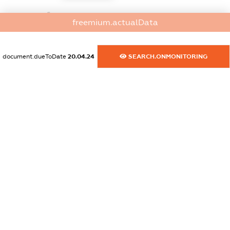
dossier.commercial_info.phone
freemium.actualData
XXXXXXXXXX
dossier.commercial_info.fax
document.dueToDate
20.04.24
SEARCH.ONMONITORING
XXXXXXXXXX
dossier.commercial_info.email
XXXXXXXXXX
dossier.commercial_info.website
XXXXXXXXXX
dossier.commercial_info.activity
XXXXXXXXXX
freemium.exampleText_1
freemium.exampleText_2