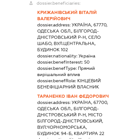
dossier.beneficiaries:
КРИЖАНІВСЬКИЙ ВІТАЛІЙ
ВАЛЕРІЙОВИЧ
dossier.address:
УКРАЇНА, 67770,
ОДЕСЬКА ОБЛ., БІЛГОРОД-
ДНІСТРОВСЬКИЙ Р-Н, СЕЛО
ШАБО, ВУЛ.ЦЕНТРАЛЬНА,
БУДИНОК 102
dossier.nationality:
Україна
dossier.benefInterest:
50
dossier.benefType:
Прямий
вирішальний вплив
dossier.benefRole:
КІНЦЕВИЙ
БЕНЕФІЦІАРНИЙ ВЛАСНИК
ТАРАНЕНКО ІВАН ФЕДОРОВИЧ
dossier.address:
УКРАЇНА, 67700,
ОДЕСЬКА ОБЛ., БІЛГОРОД-
ДНІСТРОВСЬКИЙ Р-Н, МІСТО
БІЛГОРОД-ДНІСТРОВСЬКИЙ,
ВУЛ.ЧОРНОМОРСЬКА,
БУДИНОК 94-Б, КВАРТИРА 22