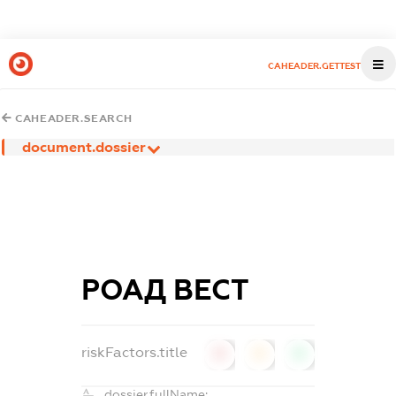
CAHEADER.GETTEST
CAHEADER.SEARCH
document.dossier
РОАД ВЕСТ
riskFactors.title
0
0
0
dossier.fullName: