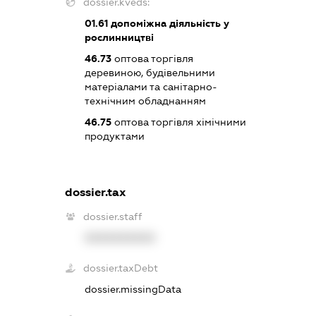
dossier.kveds:
01.61
допоміжна діяльність у
рослинництві
46.73
оптова торгівля
деревиною, будівельними
матеріалами та санітарно-
технічним обладнанням
46.75
оптова торгівля хімічними
продуктами
dossier.tax
dossier.staff
XXXXXXXXXX
dossier.taxDebt
dossier.missingData