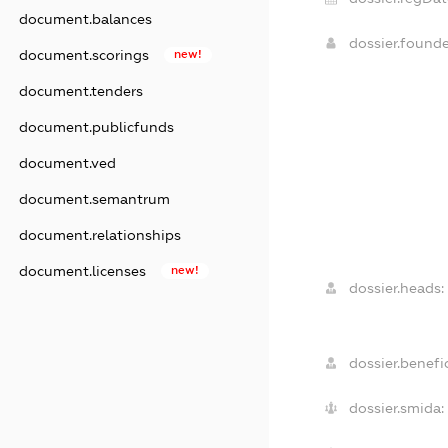
document.balances
dossier.found
document.scorings
new!
document.tenders
document.publicfunds
document.ved
document.semantrum
document.relationships
document.licenses
new!
dossier.heads:
dossier.benefic
dossier.smida: