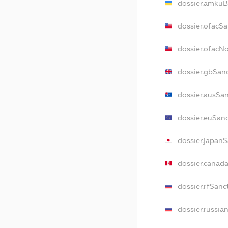
dossier.amkuB
dossier.ofacS
dossier.ofacN
dossier.gbSan
dossier.ausSa
dossier.euSan
dossier.japan
dossier.canad
dossier.rfSanc
dossier.russia