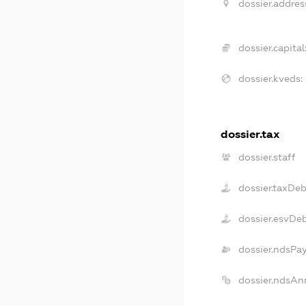
dossier.addres
dossier.capital
dossier.kveds:
dossier.tax
dossier.staff
dossier.taxDeb
dossier.esvDe
dossier.ndsPa
dossier.ndsAn