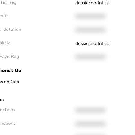
_tax_reg
dossier.notInList
ofit
XXXXXXXXXX
t_dotation
XXXXXXXXXX
akciz
dossier.notInList
xPayerReg
XXXXXXXXXX
ions.title
ons.noData
ns
anctions
XXXXXXXXXX
anctions
XXXXXXXXXX