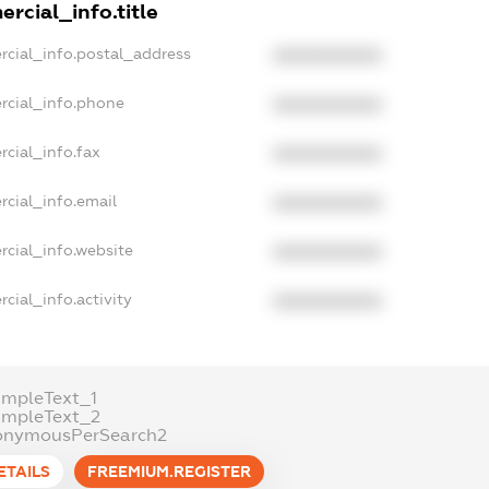
rcial_info.title
rcial_info.postal_address
XXXXXXXXXX
rcial_info.phone
XXXXXXXXXX
cial_info.fax
XXXXXXXXXX
rcial_info.email
XXXXXXXXXX
rcial_info.website
XXXXXXXXXX
cial_info.activity
XXXXXXXXXX
ampleText_1
ampleText_2
onymousPerSearch2
ETAILS
FREEMIUM.REGISTER