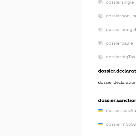
dossier.single
dossier.non_pr
dossier.budge
dossier.palne_
dossier.bigTa
dossier.declarat
dossier.declarati
dossier.sanctio
dossier.specS
dossier.rnboS