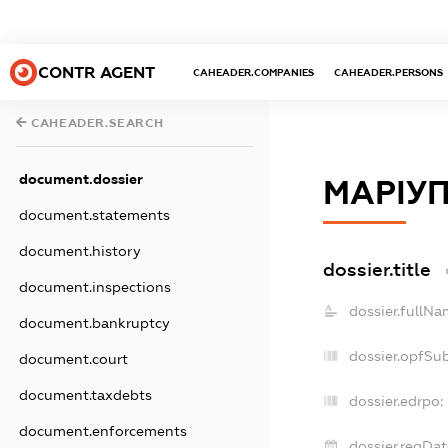
CONTR AGENT
CAHEADER.COMPANIES
CAHEADER.PERSONS
CAHEADER.SEARCH
document.dossier
МАРІУ
document.statements
document.history
dossier.title
document.inspections
dossier.fullNa
document.bankruptcy
dossier.opfSu
document.court
document.taxdebts
dossier.edrpo:
document.enforcements
dossier.regDat