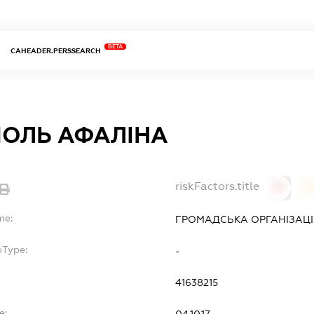
BETA
CAHEADER.PERSSEARCH
ПОЛЬ АФАЛІНА
riskFactors.title
0
0
me:
ГРОМАДСЬКА ОРГАНІЗАЦІ
bType:
-
41638215
e:
04.10.17