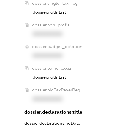
dossier.single_tax_reg
dossier.notInList
dossier.non_profit
XXXXXXXXXX
dossier.budget_dotation
XXXXXXXXXX
dossier.palne_akciz
dossier.notInList
dossier.bigTaxPayerReg
XXXXXXXXXX
dossier.declarations.title
dossier.declarations.noData