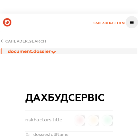
CAHEADER.GETTEST
CAHEADER.SEARCH
document.dossier
ДАХБУДСЕРВІС
riskFactors.title
0
0
0
dossier.fullName: