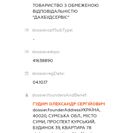
ТОВАРИСТВО З ОБМЕЖЕНОЮ
ВІДПОВІДАЛЬНІСТЮ
"ДАХБУДСЕРВІС"
dossier.opfSubType:
-
dossier.edrpo:
41638890
dossier.regDate:
04.10.17
dossier.foundersAndBenef:
ГУДИМ ОЛЕКСАНДР СЕРГІЙОВИЧ
dossier.founderAddress
УКРАЇНА,
40020, СУМСЬКА ОБЛ., МІСТО
СУМИ, ПРОСПЕКТ КУРСЬКИЙ,
БУДИНОК 39, КВАРТИРА 78