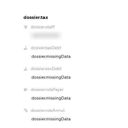
dossier.tax
dossier.staff
XXXXXXXXXX
dossier.taxDebt
dossier.missingData
dossier.esvDebt
dossier.missingData
dossier.ndsPayer
dossier.missingData
dossier.ndsAnnul
dossier.missingData