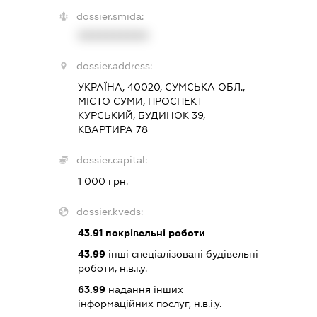
dossier.smida:
XXXXXXXXXX
dossier.address:
УКРАЇНА, 40020, СУМСЬКА ОБЛ.,
МІСТО СУМИ, ПРОСПЕКТ
КУРСЬКИЙ, БУДИНОК 39,
КВАРТИРА 78
dossier.capital:
1 000 грн.
dossier.kveds:
43.91
покрівельні роботи
43.99
інші спеціалізовані будівельні
роботи, н.в.і.у.
63.99
надання інших
інформаційних послуг, н.в.і.у.