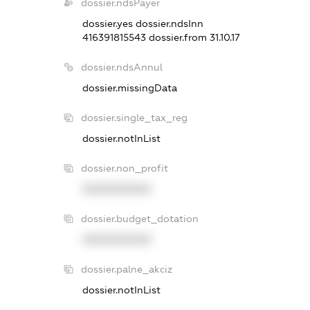
dossier.ndsPayer
dossier.yes
dossier.ndsInn
416391815543
dossier.from 31.10.17
dossier.ndsAnnul
dossier.missingData
dossier.single_tax_reg
dossier.notInList
dossier.non_profit
XXXXXXXXXX
dossier.budget_dotation
XXXXXXXXXX
dossier.palne_akciz
dossier.notInList