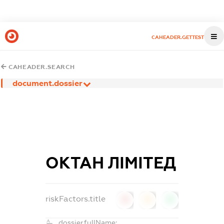
CAHEADER.GETTEST
CAHEADER.SEARCH
document.dossier
ОКТАН ЛІМІТЕД
riskFactors.title
0
0
0
dossier.fullName: