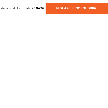
XXXXXXXXXX
document.dueToDate
29.04.26
SEARCH.ONMONITORING
dossier.commercial_info.activity
XXXXXXXXXX
freemium.exampleText_1
freemium.exampleText_2
freemium.anonymousPerSearch2
FREEMIUM.DETAILS
FREEMIUM.REGISTER