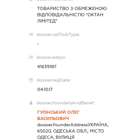
ТОВАРИСТВО З ОБМЕЖЕНОЮ
ВІДПОВІДАЛЬНІСТЮ "ОКТАН
ЛІМІТЕД"
dossier.opfSubType:
-
dossier.edrpo:
41639187
dossier.regDate:
04.10.17
dossier.foundersAndBenef:
ГУЛІНСЬКИЙ ОЛЕГ
ВАСИЛЬОВИЧ
dossier.founderAddress
УКРАЇНА,
65020, ОДЕСЬКА ОБЛ., МІСТО
ОДЕСА, ВУЛИЦЯ