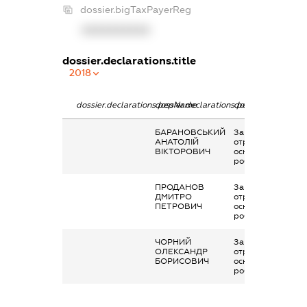
dossier.bigTaxPayerReg
XXXXXXXXXX
dossier.declarations.title
2018
dossier.declarations.pepName
dossier.declarations.personName
dossier.declaratio
БАРАНОВСЬКИЙ
Заробітна плата
АНАТОЛІЙ
отримана за
ВІКТОРОВИЧ
основним місцем
роботи
ПРОДАНОВ
Заробітна плата
ДМИТРО
отримана за
ПЕТРОВИЧ
основним місцем
роботи
ЧОРНИЙ
Заробітна плата
ОЛЕКСАНДР
отримана за
БОРИСОВИЧ
основним місцем
роботи