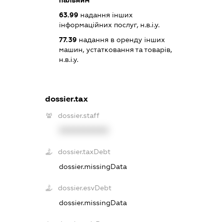
63.99
надання інших
інформаційних послуг, н.в.і.у.
77.39
надання в оренду інших
машин, устатковання та товарів,
н.в.і.у.
dossier.tax
dossier.staff
XXXXXXXXXX
dossier.taxDebt
dossier.missingData
dossier.esvDebt
dossier.missingData