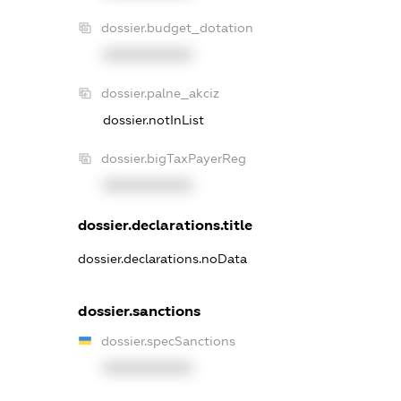
dossier.budget_dotation
XXXXXXXXXX
dossier.palne_akciz
dossier.notInList
dossier.bigTaxPayerReg
XXXXXXXXXX
dossier.declarations.title
dossier.declarations.noData
dossier.sanctions
dossier.specSanctions
XXXXXXXXXX