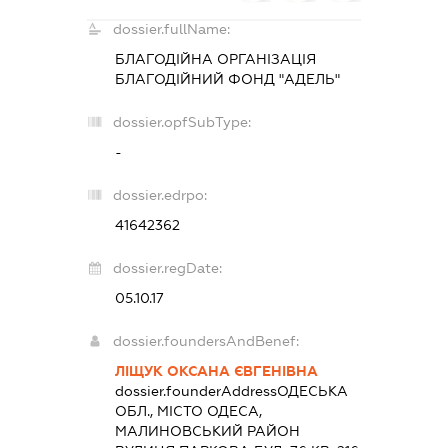
dossier.fullName:
БЛАГОДІЙНА ОРГАНІЗАЦІЯ
БЛАГОДІЙНИЙ ФОНД "АДЕЛЬ"
dossier.opfSubType:
-
dossier.edrpo:
41642362
dossier.regDate:
05.10.17
dossier.foundersAndBenef:
ЛІЩУК ОКСАНА ЄВГЕНІВНА
dossier.founderAddress
ОДЕСЬКА
ОБЛ., МІСТО ОДЕСА,
МАЛИНОВСЬКИЙ РАЙОН