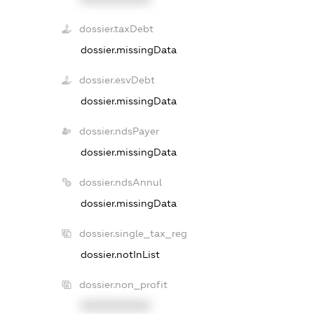
dossier.taxDebt
dossier.missingData
dossier.esvDebt
dossier.missingData
dossier.ndsPayer
dossier.missingData
dossier.ndsAnnul
dossier.missingData
dossier.single_tax_reg
dossier.notInList
dossier.non_profit
XXXXXXXXXX