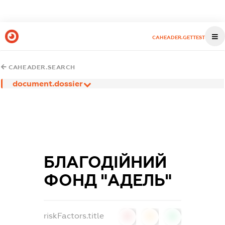
CAHEADER.GETTEST
CAHEADER.SEARCH
document.dossier
БЛАГОДІЙНИЙ
ФОНД "АДЕЛЬ"
riskFactors.title
0
0
0