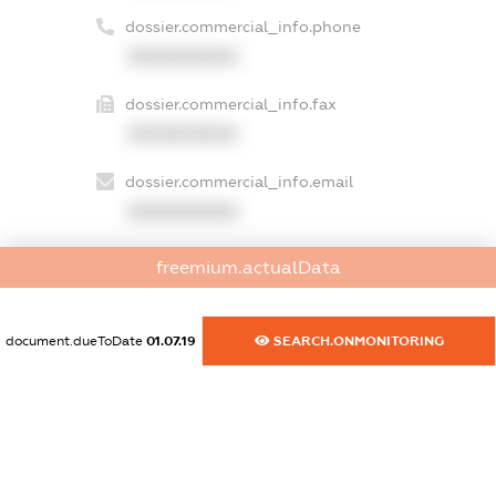
dossier.commercial_info.phone
XXXXXXXXXX
dossier.commercial_info.fax
XXXXXXXXXX
dossier.commercial_info.email
XXXXXXXXXX
dossier.commercial_info.website
freemium.actualData
XXXXXXXXXX
dossier.commercial_info.activity
document.dueToDate
01.07.19
SEARCH.ONMONITORING
XXXXXXXXXX
freemium.exampleText_1
freemium.exampleText_2