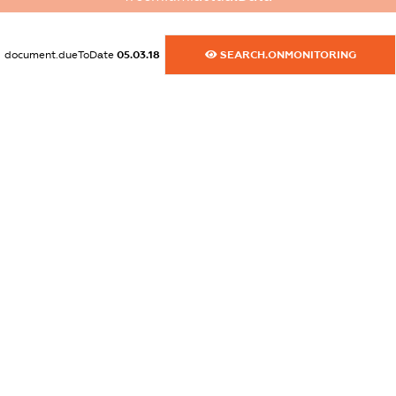
dossier.commercial_info.website
XXXXXXXXXX
document.dueToDate
05.03.18
SEARCH.ONMONITORING
dossier.commercial_info.activity
XXXXXXXXXX
freemium.exampleText_1
freemium.exampleText_2
freemium.anonymousPerSearch2
FREEMIUM.DETAILS
FREEMIUM.REGISTER