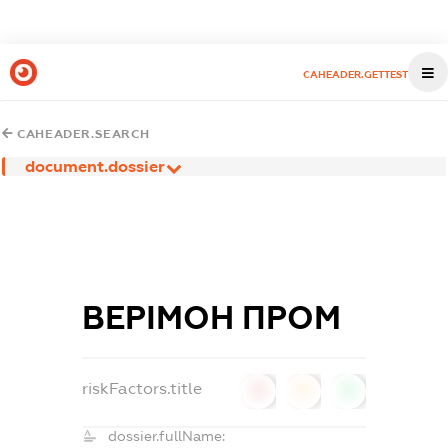
CAHEADER.GETTEST
CAHEADER.SEARCH
document.dossier
ВЕРІМОН ПРОМ
riskFactors.title
0
0
0
dossier.fullName: