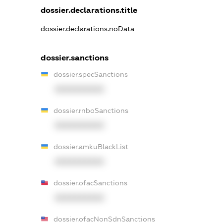
dossier.declarations.title
dossier.declarations.noData
dossier.sanctions
dossier.specSanctions
XXXXXXXXXX
dossier.rnboSanctions
XXXXXXXXXX
dossier.amkuBlackList
XXXXXXXXXX
dossier.ofacSanctions
XXXXXXXXXX
dossier.ofacNonSdnSanctions