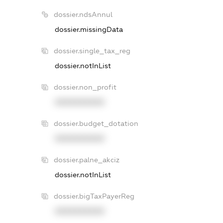
dossier.ndsAnnul
dossier.missingData
dossier.single_tax_reg
dossier.notInList
dossier.non_profit
XXXXXXXXXX
dossier.budget_dotation
XXXXXXXXXX
dossier.palne_akciz
dossier.notInList
dossier.bigTaxPayerReg
XXXXXXXXXX