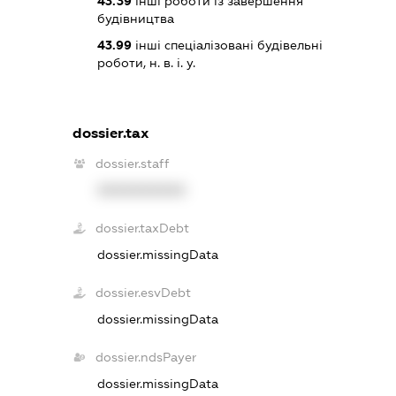
43.39
інші роботи із завершення
будівництва
43.99
інші спеціалізовані будівельні
роботи, н. в. і. у.
dossier.tax
dossier.staff
XXXXXXXXXX
dossier.taxDebt
dossier.missingData
dossier.esvDebt
dossier.missingData
dossier.ndsPayer
dossier.missingData