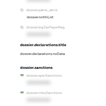
dossier.palne_akciz
dossier.notInList
dossier.bigTaxPayerReg
XXXXXXXXXX
dossier.declarations.title
dossier.declarations.noData
dossier.sanctions
dossier.specSanctions
XXXXXXXXXX
dossier.rnboSanctions
XXXXXXXXXX