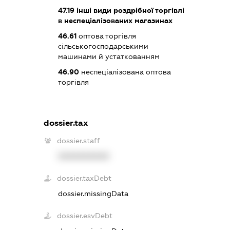
47.19
інші види роздрібної торгівлі
в неспеціалізованих магазинах
46.61
оптова торгівля
сільськогосподарськими
машинами й устаткованням
46.90
неспеціалізована оптова
торгівля
dossier.tax
dossier.staff
XXXXXXXXXX
dossier.taxDebt
dossier.missingData
dossier.esvDebt