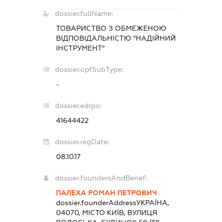
dossier.fullName:
ТОВАРИСТВО З ОБМЕЖЕНОЮ
ВІДПОВІДАЛЬНІСТЮ "НАДІЙНИЙ
ІНСТРУМЕНТ"
dossier.opfSubType:
-
dossier.edrpo:
41644422
dossier.regDate:
08.10.17
dossier.foundersAndBenef:
ПАЛЕХА РОМАН ПЕТРОВИЧ
dossier.founderAddress
УКРАЇНА,
04070, МІСТО КИЇВ, ВУЛИЦЯ