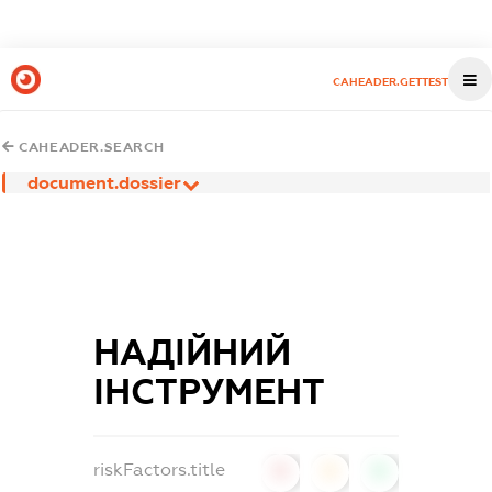
CAHEADER.GETTEST
CAHEADER.SEARCH
document.dossier
НАДІЙНИЙ
ІНСТРУМЕНТ
riskFactors.title
0
0
0