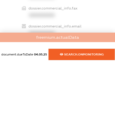
dossier.commercial_info.fax
XXXXXXXXXX
dossier.commercial_info.email
XXXXXXXXXX
freemium.actualData
dossier.commercial_info.website
XXXXXXXXXX
document.dueToDate
04.05.25
SEARCH.ONMONITORING
dossier.commercial_info.activity
XXXXXXXXXX
freemium.exampleText_1
freemium.exampleText_2
freemium.anonymousPerSearch2
FREEMIUM.DETAILS