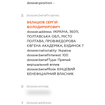
dossier.position -
dossier.beneficiaries:
БЄЛАШОВ СЕРГІЙ
ВОЛОДИМИРОВИЧ
dossier.address:
УКРАЇНА, 36011,
ПОЛТАВСЬКА ОБЛ., МІСТО
ПОЛТАВА, ПРОВ.ФЕДОРОВА
ЄВГЕНА АКАДЕМІКА, БУДИНОК 7
dossier.nationality:
Україна
dossier.benefInterest:
100
dossier.benefType:
Прямий
вирішальний вплив
dossier.benefRole:
КІНЦЕВИЙ
БЕНЕФІЦІАРНИЙ ВЛАСНИК
dossier.smida:
XXXXXXXXXX
dossier.address: