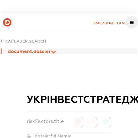
CAHEADER.GETTEST
CAHEADER.SEARCH
document.dossier
УКРІНВЕСТСТРАТЕДЖ
riskFactors.title
0
0
0
dossier.fullName: