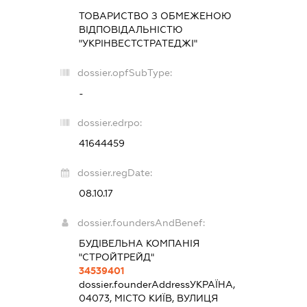
ТОВАРИСТВО З ОБМЕЖЕНОЮ
ВІДПОВІДАЛЬНІСТЮ
"УКРІНВЕСТСТРАТЕДЖІ"
dossier.opfSubType:
-
dossier.edrpo:
41644459
dossier.regDate:
08.10.17
dossier.foundersAndBenef:
БУДІВЕЛЬНА КОМПАНІЯ
"СТРОЙТРЕЙД"
34539401
dossier.founderAddress
УКРАЇНА,
04073, МІСТО КИЇВ, ВУЛИЦЯ