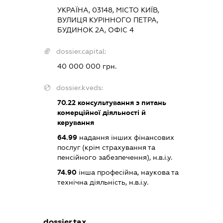
УКРАЇНА, 03148, МІСТО КИЇВ,
ВУЛИЦЯ КУРІННОГО ПЕТРА,
БУДИНОК 2А, ОФІС 4
dossier.capital:
40 000 000 грн.
dossier.kveds:
70.22
консультування з питань
комерційної діяльності й
керування
64.99
надання інших фінансових
послуг (крім страхування та
пенсійного забезпечення), н.в.і.у.
74.90
інша професійна, наукова та
технічна діяльність, н.в.і.у.
dossier.tax