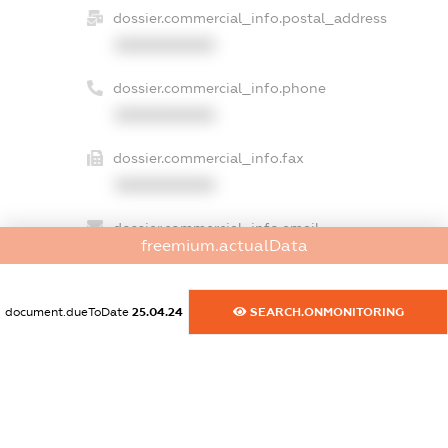
dossier.commercial_info.postal_address
XXXXXXXXXX
dossier.commercial_info.phone
XXXXXXXXXX
dossier.commercial_info.fax
XXXXXXXXXX
dossier.commercial_info.email
freemium.actualData
XXXXXXXXXX
dossier.commercial_info.website
document.dueToDate
25.04.24
SEARCH.ONMONITORING
XXXXXXXXXX
dossier.commercial_info.activity
XXXXXXXXXX