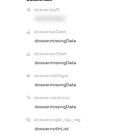
dossier.staff
XXXXXXXXXX
dossier.taxDebt
dossier.missingData
dossier.esvDebt
dossier.missingData
dossier.ndsPayer
dossier.missingData
dossier.ndsAnnul
dossier.missingData
dossier.single_tax_reg
dossier.notInList