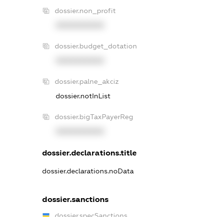
dossier.non_profit
XXXXXXXXXX
dossier.budget_dotation
XXXXXXXXXX
dossier.palne_akciz
dossier.notInList
dossier.bigTaxPayerReg
XXXXXXXXXX
dossier.declarations.title
dossier.declarations.noData
dossier.sanctions
dossier.specSanctions