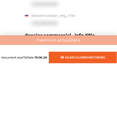
XXXXXXXXXX
dossier.russian_reg_title
XXXXXXXXXX
dossier.commercial_info.title
freemium.actualData
dossier.commercial_info.postal_address
XXXXXXXXXX
document.dueToDate
19.06.26
SEARCH.ONMONITORING
dossier.commercial_info.phone
XXXXXXXXXX
dossier.commercial_info.fax
XXXXXXXXXX
dossier.commercial_info.email
XXXXXXXXXX