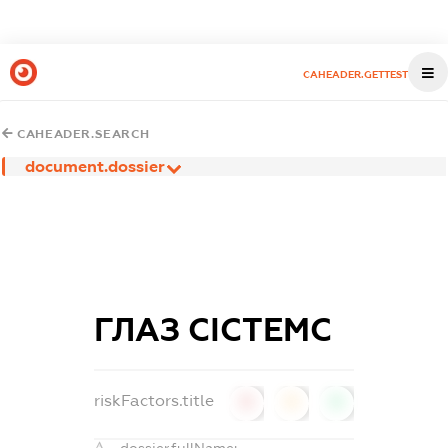
CAHEADER.GETTEST
CAHEADER.SEARCH
document.dossier
ГЛАЗ СІСТЕМС
riskFactors.title
0
0
0