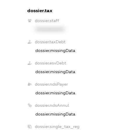
dossier.tax
dossier.staff
XXXXXXXXXX
dossier.taxDebt
dossier.missingData
dossier.esvDebt
dossier.missingData
dossier.ndsPayer
dossier.missingData
dossier.ndsAnnul
dossier.missingData
dossier.single_tax_reg