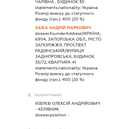
ЧАРІВНА , БУДИНОК 30
statements.nationality:
Україна
Розмір внеску до статутного
фонду (грн.):
400
(20 %)
ЗАІКА АНДРІЙ МАРКОВИЧ
dossier.founderAddress
УКРАЇНА,
69114, ЗАПОРІЗЬКА ОБЛ., МІСТО
ЗАПОРІЖЖЯ, ПРОСПЕКТ
РАДЯНСЬКИЙ/ВУЛИЦЯ
ЗАДНІПРОВСЬКА, БУДИНОК
33/72, КВАРТИРА 41
statements.nationality:
Україна
Розмір внеску до статутного
фонду (грн.):
400
(20 %)
dossier.heads:
ІЄВЛЄВ ОЛЕКСІЙ АНДРІЙОВИЧ
-
КЕРІВНИК
dossier.position -