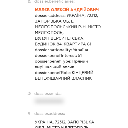
dossier.beneficiaries:
ІЄВЛЄВ ОЛЕКСІЙ АНДРІЙОВИЧ
dossier.address:
УКРАЇНА, 72312,
ЗАПОРІЗЬКА ОБЛ.,
МЕЛІТОПОЛЬСЬКИЙ Р-Н, МІСТО
МЕЛІТОПОЛЬ,
ВУЛ.УНІВЕРСИТЕТСЬКА,
БУДИНОК 84, КВАРТИРА 61
dossier.nationality:
Україна
dossier.benefInterest:
51
dossier.benefType:
Прямий
вирішальний вплив
dossier.benefRole:
КІНЦЕВИЙ
БЕНЕФІЦІАРНИЙ ВЛАСНИК
dossier.smida:
XXXXXXXXXX
dossier.address:
УКРАЇНА, 72312, ЗАПОРІЗЬКА
ОБЛ., МІСТО МЕЛІТОПОЛЬ,