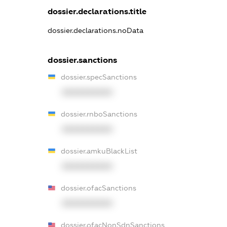
dossier.declarations.title
dossier.declarations.noData
dossier.sanctions
dossier.specSanctions
XXXXXXXXXX
dossier.rnboSanctions
XXXXXXXXXX
dossier.amkuBlackList
XXXXXXXXXX
dossier.ofacSanctions
XXXXXXXXXX
dossier.ofacNonSdnSanctions