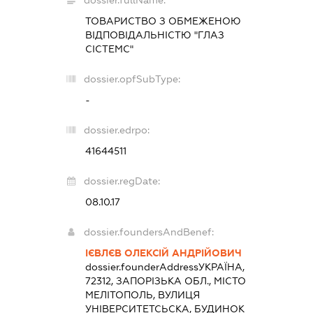
dossier.fullName:
ТОВАРИСТВО З ОБМЕЖЕНОЮ
ВІДПОВІДАЛЬНІСТЮ "ГЛАЗ
СІСТЕМС"
dossier.opfSubType:
-
dossier.edrpo:
41644511
dossier.regDate:
08.10.17
dossier.foundersAndBenef:
ІЄВЛЄВ ОЛЕКСІЙ АНДРІЙОВИЧ
dossier.founderAddress
УКРАЇНА,
72312, ЗАПОРІЗЬКА ОБЛ., МІСТО
МЕЛІТОПОЛЬ, ВУЛИЦЯ
УНІВЕРСИТЕТСЬСКА, БУДИНОК