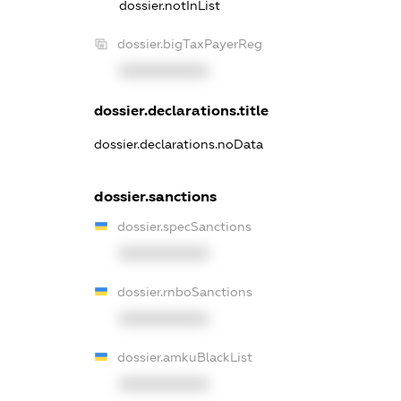
dossier.notInList
dossier.bigTaxPayerReg
XXXXXXXXXX
dossier.declarations.title
dossier.declarations.noData
dossier.sanctions
dossier.specSanctions
XXXXXXXXXX
dossier.rnboSanctions
XXXXXXXXXX
dossier.amkuBlackList
XXXXXXXXXX