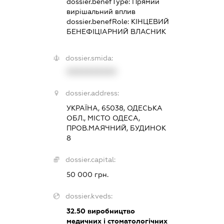
dossier.benefType:
Прямий
вирішальний вплив
dossier.benefRole:
КІНЦЕВИЙ
БЕНЕФІЦІАРНИЙ ВЛАСНИК
dossier.smida:
XXXXXXXXXX
dossier.address:
УКРАЇНА, 65038, ОДЕСЬКА
ОБЛ., МІСТО ОДЕСА,
ПРОВ.МАЯЧНИЙ, БУДИНОК
8
dossier.capital:
50 000 грн.
dossier.kveds:
32.50
виробництво
медичних і стоматологічних