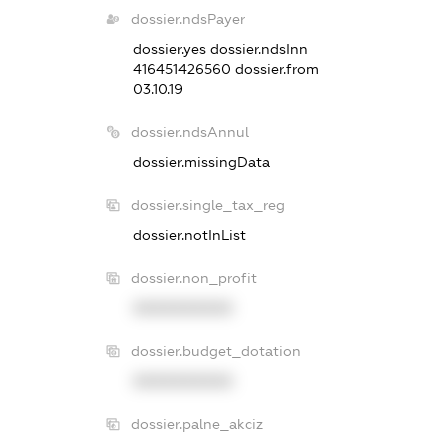
dossier.ndsPayer
dossier.yes
dossier.ndsInn
416451426560
dossier.from
03.10.19
dossier.ndsAnnul
dossier.missingData
dossier.single_tax_reg
dossier.notInList
dossier.non_profit
XXXXXXXXXX
dossier.budget_dotation
XXXXXXXXXX
dossier.palne_akciz