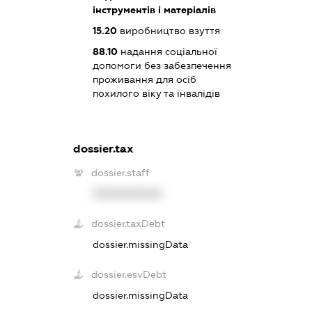
інструментів і матеріалів
15.20
виробництво взуття
88.10
надання соціальної
допомоги без забезпечення
проживання для осіб
похилого віку та інвалідів
dossier.tax
dossier.staff
XXXXXXXXXX
dossier.taxDebt
dossier.missingData
dossier.esvDebt
dossier.missingData