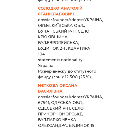
СОЛОДКО АНАТОЛІЙ
СТАНІСЛАВОВИЧ
dossier.founderAddress
УКРАЇНА,
08136, КИЇВСЬКА ОБЛ.,
БУЧАНСЬКИЙ Р-Н, СЕЛО
КРЮКІВЩИНА,
ВУЛ.ЕВРОПЕЙСЬКА,
БУДИНОК 2-Г, КВАРТИРА
104
statements.nationality:
Україна
Розмір внеску до статутного
фонду (грн.):
12 500
(25 %)
НЄТКОВА ОКСАНА
ВАСИЛІВНА
dossier.founderAddress
УКРАЇНА,
67541, ОДЕСЬКА ОБЛ.,
ОДЕСЬКИЙ Р-Н, СЕЛО
ПРИЧОРНОМОРСЬКЕ,
ВУЛ.ПАРХОМЕНКА
ОЛЕКСАНДРА, БУДИНОК 19