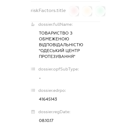
riskFactors.title
0
0
0
dossier.fullName:
ТОВАРИСТВО З
ОБМЕЖЕНОЮ
ВІДПОВІДАЛЬНІСТЮ
"ОДЕСЬКИЙ ЦЕНТР
ПРОТЕЗУВАННЯ"
dossier.opfSubType:
-
dossier.edrpo:
41645143
dossier.regDate:
08.10.17