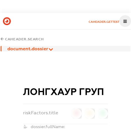
CAHEADER.GETTEST
CAHEADER.SEARCH
document.dossier
ЛОНГХАУР ГРУП
riskFactors.title
0
0
0
dossier.fullName: