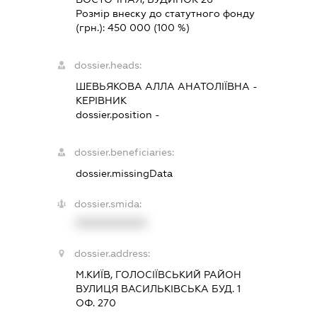
Розмір внеску до статутного фонду
(грн.):
450 000
(100 %)
dossier.heads:
ШЕВЬЯКОВА АЛЛА АНАТОЛІЇВНА
-
КЕРІВНИК
dossier.position -
dossier.beneficiaries:
dossier.missingData
dossier.smida:
XXXXXXXXXX
dossier.address:
М.КИЇВ, ГОЛОСІЇВСЬКИЙ РАЙОН
ВУЛИЦЯ ВАСИЛЬКІВСЬКА БУД. 1
ОФ. 270