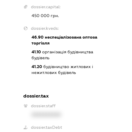
dossier.capital:
450 000 грн.
dossier.kveds:
46.90
неспеціалізована оптова
торгівля
41.10
організація будівництва
будівель
41.20
будівництво житлових і
нежитлових будівель
dossier.tax
dossier.staff
XXXXXXXXXX
dossier.taxDebt