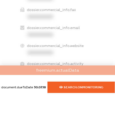
dossier.commercial_info.fax
XXXXXXXXXX
dossier.commercial_info.email
XXXXXXXXXX
dossier.commercial_info.website
XXXXXXXXXX
dossier.commercial_info.activity
freemium.actualData
XXXXXXXXXX
document.dueToDate
30.07.18
SEARCH.ONMONITORING
freemium.exampleText_1
freemium.exampleText_2
freemium.anonymousPerSearch2
FREEMIUM.DETAILS