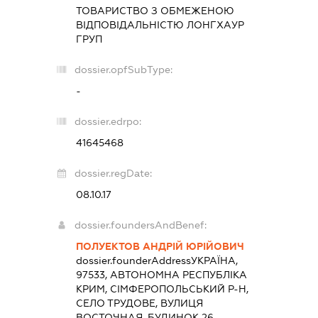
ТОВАРИСТВО З ОБМЕЖЕНОЮ
ВІДПОВІДАЛЬНІСТЮ
ЛОНГХАУР
ГРУП
dossier.opfSubType:
-
dossier.edrpo:
41645468
dossier.regDate:
08.10.17
dossier.foundersAndBenef:
ПОЛУЕКТОВ АНДРІЙ ЮРІЙОВИЧ
dossier.founderAddress
УКРАЇНА,
97533, АВТОНОМНА РЕСПУБЛІКА
КРИМ, СІМФЕРОПОЛЬСЬКИЙ Р-Н,
СЕЛО ТРУДОВЕ, ВУЛИЦЯ
ВОСТОЧНАЯ, БУДИНОК 26