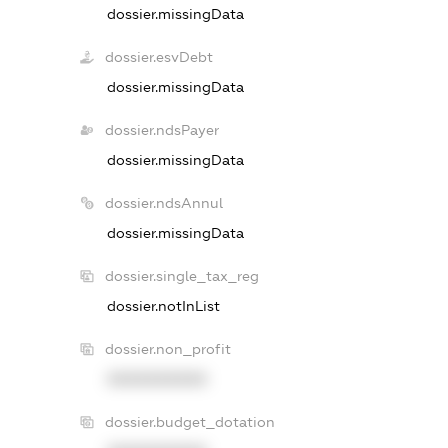
dossier.missingData
dossier.esvDebt
dossier.missingData
dossier.ndsPayer
dossier.missingData
dossier.ndsAnnul
dossier.missingData
dossier.single_tax_reg
dossier.notInList
dossier.non_profit
XXXXXXXXXX
dossier.budget_dotation