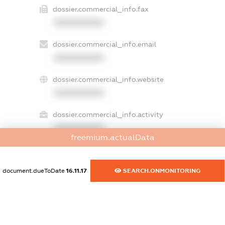
dossier.commercial_info.fax
XXXXXXXXXX
dossier.commercial_info.email
XXXXXXXXXX
dossier.commercial_info.website
XXXXXXXXXX
dossier.commercial_info.activity
XXXXXXXXXX
freemium.actualData
document.dueToDate
16.11.17
SEARCH.ONMONITORING
freemium.exampleText_1
freemium.exampleText_2
freemium.anonymousPerSearch2
FREEMIUM.DETAILS
FREEMIUM.REGISTER