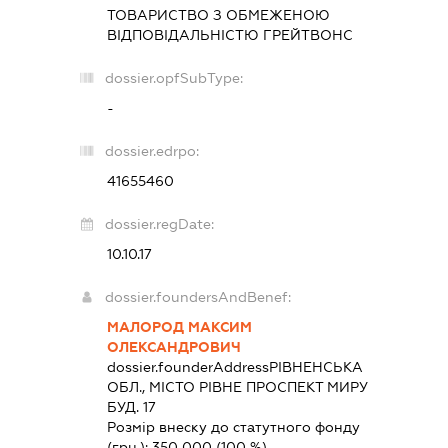
ТОВАРИСТВО З ОБМЕЖЕНОЮ
ВІДПОВІДАЛЬНІСТЮ
ГРЕЙТВОНС
dossier.opfSubType:
-
dossier.edrpo:
41655460
dossier.regDate:
10.10.17
dossier.foundersAndBenef:
МАЛОРОД МАКСИМ
ОЛЕКСАНДРОВИЧ
dossier.founderAddress
РІВНЕНСЬКА
ОБЛ., МІСТО РІВНЕ ПРОСПЕКТ МИРУ
БУД. 17
Розмір внеску до статутного фонду
(грн.):
350 000
(100 %)