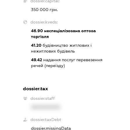
dossier.capital:
350 000 грн.
dossier.kveds:
46.90
неспеціалізована оптова
торгівля
41.20
будівництво житлових і
нежитлових будівель
49.42
надання послуг перевезення
речей (переїзду)
dossier.tax
dossier.staff
XXXXXXXXXX
dossier.taxDebt
dossier.missingData