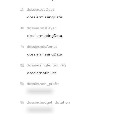
dossier.esvDebt
dossier.missingData
dossier.ndsPayer
dossier.missingData
dossier.ndsAnnul
dossier.missingData
dossier.single_tax_reg
dossier.notInList
dossier.non_profit
XXXXXXXXXX
dossier.budget_dotation
XXXXXXXXXX