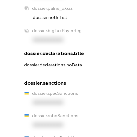
dossier.palne_akciz
dossier.notInList
dossier.bigTaxPayerReg
XXXXXXXXXX
dossier.declarations.title
dossier.declarations.noData
dossier.sanctions
dossier.specSanctions
XXXXXXXXXX
dossier.rnboSanctions
XXXXXXXXXX