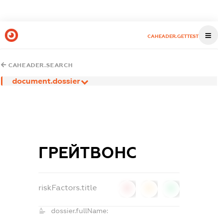
CAHEADER.GETTEST
CAHEADER.SEARCH
document.dossier
ГРЕЙТВОНС
riskFactors.title
0
0
0
dossier.fullName: