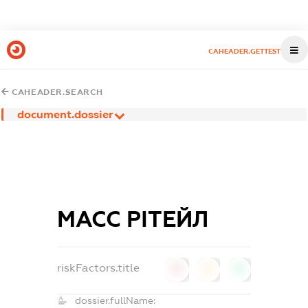
CAHEADER.GETTEST
CAHEADER.SEARCH
document.dossier
МАСС РІТЕЙЛ
riskFactors.title
0
0
0
dossier.fullName: