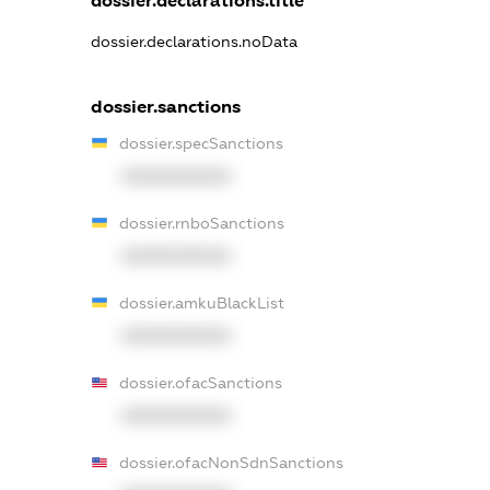
dossier.declarations.title
dossier.declarations.noData
dossier.sanctions
dossier.specSanctions
XXXXXXXXXX
dossier.rnboSanctions
XXXXXXXXXX
dossier.amkuBlackList
XXXXXXXXXX
dossier.ofacSanctions
XXXXXXXXXX
dossier.ofacNonSdnSanctions