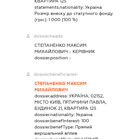
КВАРТИРА 125
statements.nationality:
Україна
Розмір внеску до статутного фонду
(грн.):
1 000
(100 %)
dossier.heads:
СТЕПАНЕНКО МАКСИМ
МИХАЙЛОВИЧ
-
КЕРІВНИК
dossier.position -
dossier.beneficiaries:
СТЕПАНЕНКО МАКСИМ
МИХАЙЛОВИЧ
dossier.address:
УКРАЇНА, 02152,
МІСТО КИЇВ, ПР.ТИЧИНИ ПАВЛА,
БУДИНОК 21, КВАРТИРА 125
dossier.nationality:
Україна
dossier.benefInterest:
100
dossier.benefType:
Прямий
вирішальний вплив