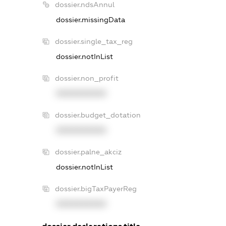
dossier.ndsAnnul
dossier.missingData
dossier.single_tax_reg
dossier.notInList
dossier.non_profit
XXXXXXXXXX
dossier.budget_dotation
XXXXXXXXXX
dossier.palne_akciz
dossier.notInList
dossier.bigTaxPayerReg
XXXXXXXXXX