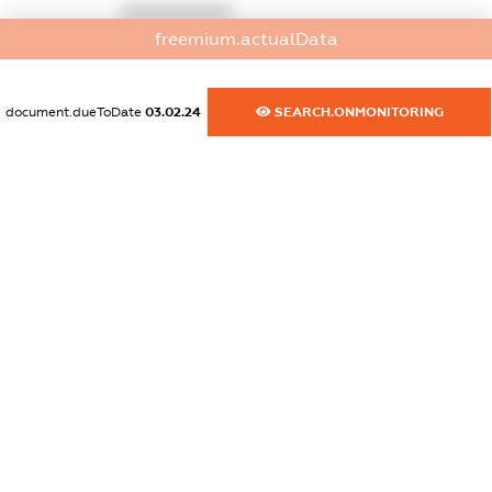
XXXXXXXXXX
freemium.actualData
dossier.commercial_info.activity
XXXXXXXXXX
document.dueToDate
03.02.24
SEARCH.ONMONITORING
freemium.exampleText_1
freemium.exampleText_2
freemium.anonymousPerSearch2
FREEMIUM.DETAILS
FREEMIUM.REGISTER