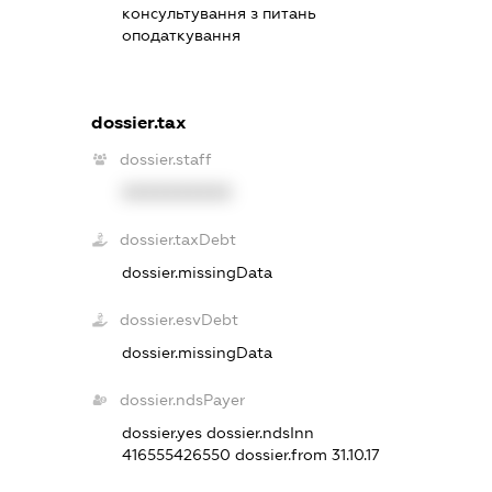
консультування з питань
оподаткування
dossier.tax
dossier.staff
XXXXXXXXXX
dossier.taxDebt
dossier.missingData
dossier.esvDebt
dossier.missingData
dossier.ndsPayer
dossier.yes
dossier.ndsInn
416555426550
dossier.from 31.10.17