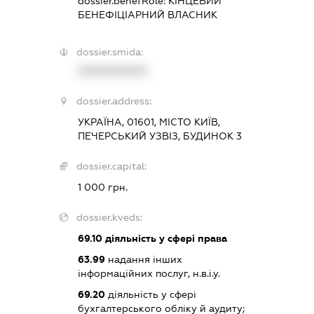
dossier.benefRole:
КІНЦЕВИЙ
БЕНЕФІЦІАРНИЙ ВЛАСНИК
dossier.smida:
XXXXXXXXXX
dossier.address:
УКРАЇНА, 01601, МІСТО КИЇВ,
ПЕЧЕРСЬКИЙ УЗВІЗ, БУДИНОК 3
dossier.capital:
1 000 грн.
dossier.kveds:
69.10
діяльність у сфері права
63.99
надання інших
інформаційних послуг, н.в.і.у.
69.20
діяльність у сфері
бухгалтерського обліку й аудиту;