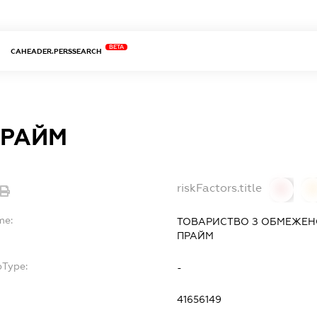
BETA
CAHEADER.PERSSEARCH
ПРАЙМ
riskFactors.title
0
0
me:
ТОВАРИСТВО З ОБМЕЖЕН
ПРАЙМ
bType:
-
41656149