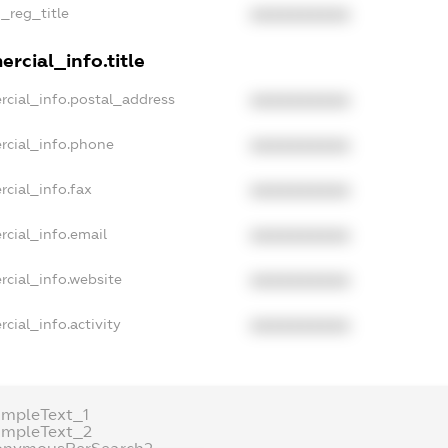
n_reg_title
XXXXXXXXXX
rcial_info.title
rcial_info.postal_address
XXXXXXXXXX
rcial_info.phone
XXXXXXXXXX
rcial_info.fax
XXXXXXXXXX
rcial_info.email
XXXXXXXXXX
rcial_info.website
XXXXXXXXXX
cial_info.activity
XXXXXXXXXX
ampleText_1
ampleText_2