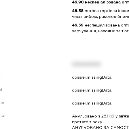
46.90
неспеціалізована опт
46.38
оптова торгівля інши
числі рибою, ракоподібним
46.39
неспеціалізована опт
харчування, напоями та т
XXXXXXXXXX
bt
dossier.missingData
bt
dossier.missingData
yer
dossier.missingData
nul
Анульовано з 28.11.19 у зв'яз
протягом року
АНУЛЬОВАНО ЗА САМОСТ