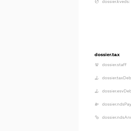
dossier.kveds:
dossier.tax
dossier.staff
dossier.taxDe
dossier.esvDe
dossier.ndsPa
dossier.ndsAn