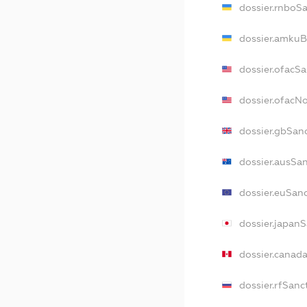
dossier.rnboS
dossier.amkuB
dossier.ofacS
dossier.ofacN
dossier.gbSan
dossier.ausSa
dossier.euSan
dossier.japan
dossier.canad
dossier.rfSanc