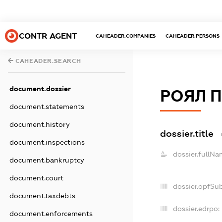
CONTR AGENT
CAHEADER.COMPANIES
CAHEADER.PERSONS
CAHEADER.SEARCH
document.dossier
РОЯЛ 
document.statements
document.history
dossier.title
document.inspections
dossier.fullNa
document.bankruptcy
document.court
dossier.opfSu
document.taxdebts
dossier.edrpo:
document.enforcements