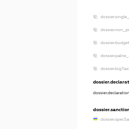
dossier.single
dossier.non_pr
dossier.budge
dossier.palne_
dossier.bigTa
dossier.declarat
dossier.declarati
dossier.sanctio
dossier.specS