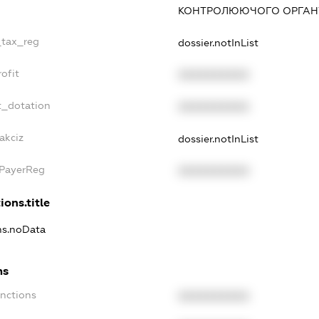
КОНТРОЛЮЮЧОГО ОРГАНУ
_tax_reg
dossier.notInList
ofit
XXXXXXXXXX
t_dotation
XXXXXXXXXX
akciz
dossier.notInList
xPayerReg
XXXXXXXXXX
ions.title
ons.noData
ns
anctions
XXXXXXXXXX