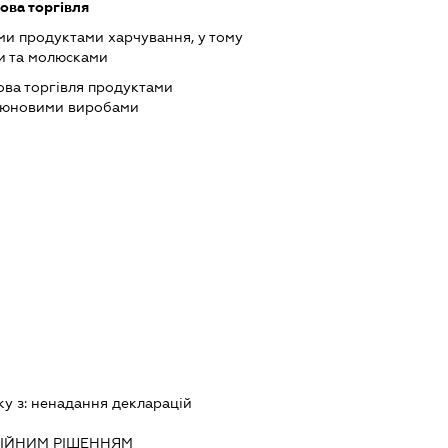
ова торгівля
ми продуктами харчування, у тому
и та молюсками
ова торгівля продуктами
ютюновими виробами
ку з:
ненадання декларацiй
IЙНИМ РIШЕННЯМ