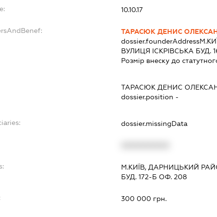
e:
10.10.17
ersAndBenef:
ТАРАСЮК ДЕНИС ОЛЕКСА
dossier.founderAddress
М.КИ
ВУЛИЦЯ ІСКРІВСЬКА БУД. 16
Розмір внеску до статутног
ТАРАСЮК ДЕНИС ОЛЕКСА
dossier.position -
iaries:
dossier.missingData
XXXXXXXXXX
s:
М.КИЇВ, ДАРНИЦЬКИЙ РА
БУД. 172-Б ОФ. 208
:
300 000 грн.