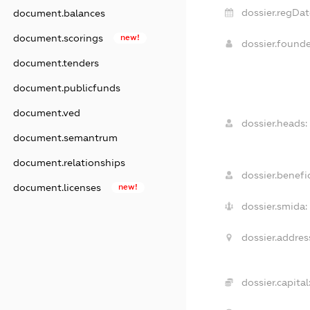
dossier.regDat
document.balances
document.scorings
new!
dossier.found
document.tenders
document.publicfunds
document.ved
dossier.heads:
document.semantrum
document.relationships
dossier.benefic
document.licenses
new!
dossier.smida:
dossier.addres
dossier.capital