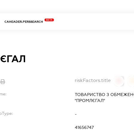
BETA
CAHEADER.PERSSEARCH
ЄГАЛ
riskFactors.title
0
ame:
ТОВАРИСТВО З ОБМЕЖЕН
"ПРОМЛЄГАЛ"
bType:
-
41656747