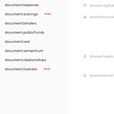
document.balances
dossier.regDat
document.scorings
new!
dossier.foun
document.tenders
document.publicfunds
document.ved
document.semantrum
dossier.heads:
document.relationships
document.licenses
new!
dossier.benefi