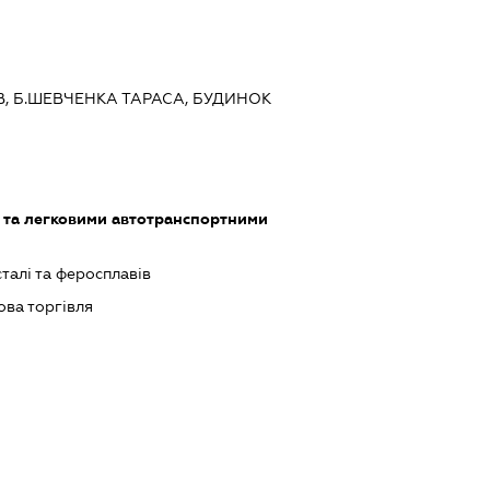
ИЇВ, Б.ШЕВЧЕНКА ТАРАСА, БУДИНОК
 та легковими автотранспортними
талі та феросплавів
ова торгівля