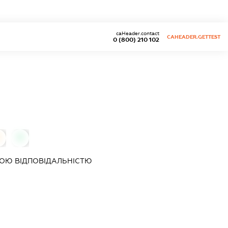
caHeader.contact
CAHEADER.GETTEST
0 (800) 210 102
0
0
ОЮ ВІДПОВІДАЛЬНІСТЮ