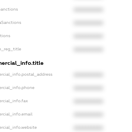
Sanctions
XXXXXXXXXX
aSanctions
XXXXXXXXXX
ctions
XXXXXXXXXX
n_reg_title
XXXXXXXXXX
rcial_info.title
rcial_info.postal_address
XXXXXXXXXX
rcial_info.phone
XXXXXXXXXX
rcial_info.fax
XXXXXXXXXX
rcial_info.email
XXXXXXXXXX
rcial_info.website
XXXXXXXXXX