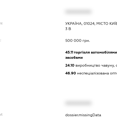
XXXXXXXXXX
s:
УКРАЇНА, 01024, МІСТО К
3 В
:
500 000 грн.
45.11
торгівля автомобілями
засобами
24.10
виробництво чавуну, с
46.90
неспеціалізована опт
XXXXXXXXXX
bt
dossier.missingData