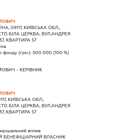
ІЙОВИЧ
ЇНА, 09117, КИЇВСЬКА ОБЛ.,
СТО БІЛА ЦЕРКВА, ВУЛ.АНДРЕЯ
7, КВАРТИРА 57
їна
о фонду (грн.):
500 000
(100 %)
ІЙОВИЧ
-
КЕРІВНИК
ІЙОВИЧ
117, КИЇВСЬКА ОБЛ.,
СТО БІЛА ЦЕРКВА, ВУЛ.АНДРЕЯ
7, КВАРТИРА 57
ирішальний вплив
Й БЕНЕФІЦІАРНИЙ ВЛАСНИК