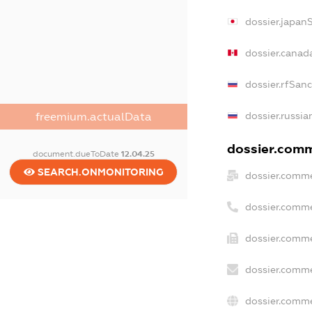
dossier.japan
dossier.canad
dossier.rfSan
dossier.russia
freemium.actualData
dossier.comme
document.dueToDate
12.04.25
SEARCH.ONMONITORING
dossier.comme
dossier.comme
dossier.comme
dossier.comme
dossier.comme