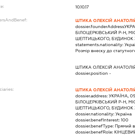
e:
10.10.17
dersAndBenef:
ШТИКА ОЛЕКСІЙ АНАТОЛ
dossier.founderAddress
УКРА
БІЛОЦЕРКІВСЬКИЙ Р-Н, МІ
ШЕПТИЦЬКОГО, БУДИНОК 3
statements.nationality:
Укра
Розмір внеску до статутног
ШТИКА ОЛЕКСІЙ АНАТОЛ
dossier.position -
ciaries:
ШТИКА ОЛЕКСІЙ АНАТОЛ
dossier.address:
УКРАЇНА, 09
БІЛОЦЕРКІВСЬКИЙ Р-Н, МІ
ШЕПТИЦЬКОГО, БУДИНОК 3
dossier.nationality:
Україна
dossier.benefInterest:
100
dossier.benefType:
Прямий в
dossier.benefRole:
КІНЦЕВИ