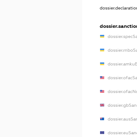
dossier.declarati
dossier.sanctio
dossier.specS
dossier.rnboS
dossier.amkuB
dossier.ofacS
dossier.ofac
dossier.gbSan
dossier.ausSa
dossier.euSan