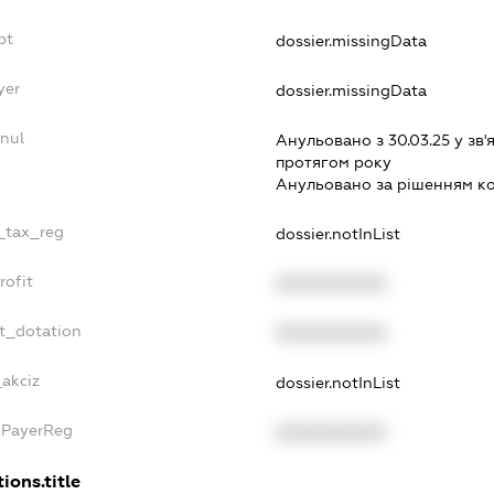
bt
dossier.missingData
yer
dossier.missingData
nul
Анульовано з 30.03.25 у зв'я
протягом року
Анульовано за рiшенням к
e_tax_reg
dossier.notInList
rofit
XXXXXXXXXX
t_dotation
XXXXXXXXXX
_akciz
dossier.notInList
xPayerReg
XXXXXXXXXX
ions.title