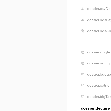
dossier.esvDe
dossier.ndsPa
dossier.ndsAn
dossier.singl
dossier.non_p
dossier.budge
dossier.palne
dossier.bigTa
dossier.declarat