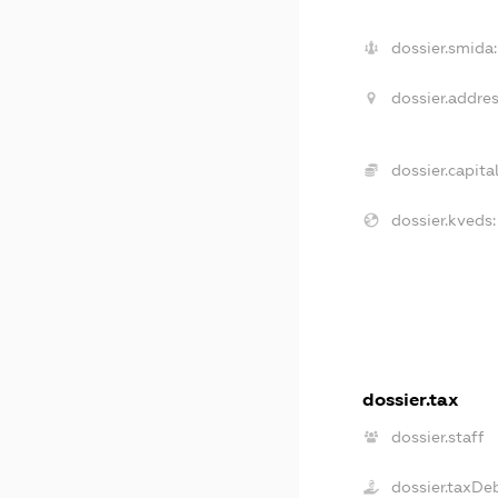
dossier.smida:
dossier.addres
dossier.capital
dossier.kveds:
dossier.tax
dossier.staff
dossier.taxDe