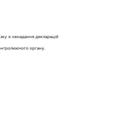
зку з:
ненадання декларацiй
онтролюючого органу.