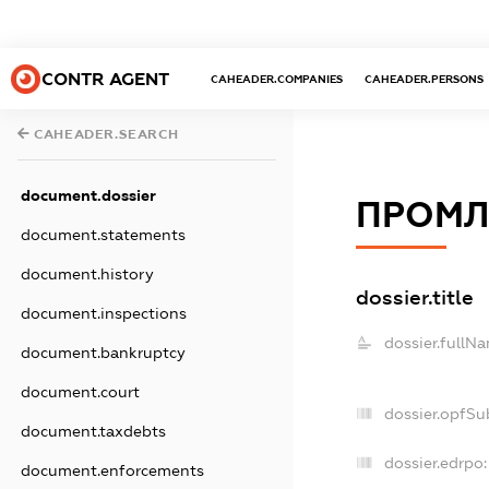
CONTR AGENT
CAHEADER.COMPANIES
CAHEADER.PERSONS
CAHEADER.SEARCH
document.dossier
ПРОМЛ
document.statements
document.history
dossier.title
document.inspections
dossier.fullN
document.bankruptcy
document.court
dossier.opfSu
document.taxdebts
dossier.edrpo:
document.enforcements