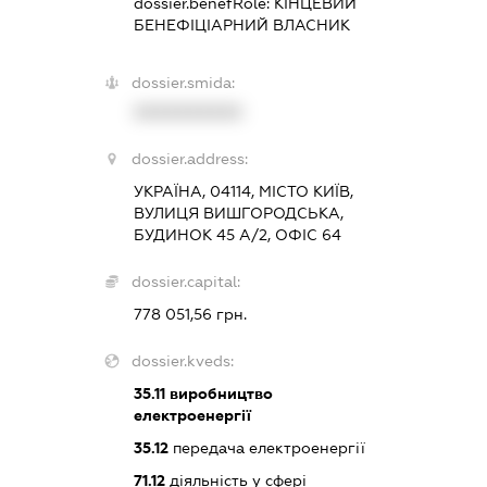
dossier.benefRole:
КІНЦЕВИЙ
БЕНЕФІЦІАРНИЙ ВЛАСНИК
dossier.smida:
XXXXXXXXXX
dossier.address:
УКРАЇНА, 04114, МІСТО КИЇВ,
ВУЛИЦЯ ВИШГОРОДСЬКА,
БУДИНОК 45 А/2, ОФІС 64
dossier.capital:
778 051,56 грн.
dossier.kveds:
35.11
виробництво
електроенергії
35.12
передача електроенергії
71.12
діяльність у сфері