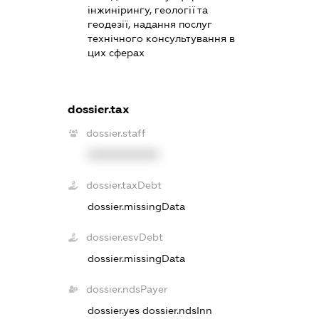
інжинірингу, геології та
геодезії, надання послуг
технічного консультування в
цих сферах
dossier.tax
dossier.staff
XXXXXXXXXX
dossier.taxDebt
dossier.missingData
dossier.esvDebt
dossier.missingData
dossier.ndsPayer
dossier.yes
dossier.ndsInn