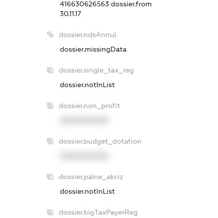
416630626563
dossier.from
30.11.17
dossier.ndsAnnul
dossier.missingData
dossier.single_tax_reg
dossier.notInList
dossier.non_profit
XXXXXXXXXX
dossier.budget_dotation
XXXXXXXXXX
dossier.palne_akciz
dossier.notInList
dossier.bigTaxPayerReg