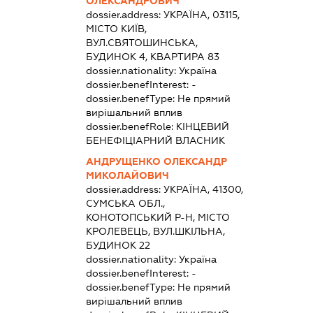
ОЛЕКСАНДРОВИЧ
dossier.address:
УКРАЇНА, 03115,
МІСТО КИЇВ,
ВУЛ.СВЯТОШИНСЬКА,
БУДИНОК 4, КВАРТИРА 83
dossier.nationality:
Україна
dossier.benefInterest:
-
dossier.benefType:
Не прямий
вирішальний вплив
dossier.benefRole:
КІНЦЕВИЙ
БЕНЕФІЦІАРНИЙ ВЛАСНИК
АНДРУЩЕНКО ОЛЕКСАНДР
МИКОЛАЙОВИЧ
dossier.address:
УКРАЇНА, 41300,
СУМСЬКА ОБЛ.,
КОНОТОПСЬКИЙ Р-Н, МІСТО
КРОЛЕВЕЦЬ, ВУЛ.ШКІЛЬНА,
БУДИНОК 22
dossier.nationality:
Україна
dossier.benefInterest:
-
dossier.benefType:
Не прямий
вирішальний вплив