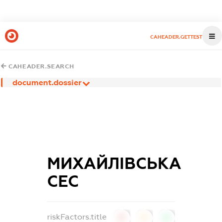
CAHEADER.GETTEST
CAHEADER.SEARCH
document.dossier
МИХАЙЛІВСЬКА
СЕС
riskFactors.title
0
0
0