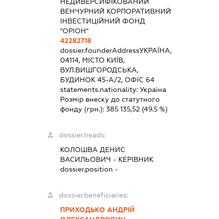
НЕДИВЕРСИФІКОВАНИЙ
ВЕНЧУРНИЙ КОРПОРАТИВНИЙ
ІНВЕСТИЦІЙНИЙ ФОНД
"ОРІОН"
42282718
dossier.founderAddress
УКРАЇНА,
04114, МІСТО КИЇВ,
ВУЛ.ВИШГОРОДСЬКА,
БУДИНОК 45-А/2, ОФІС 64
statements.nationality:
Україна
Розмір внеску до статутного
фонду (грн.):
385 135,52
(49.5 %)
dossier.heads:
КОЛОШВА ДЕНИС
ВАСИЛЬОВИЧ
-
КЕРІВНИК
dossier.position -
dossier.beneficiaries:
ПРИХОДЬКО АНДРІЙ