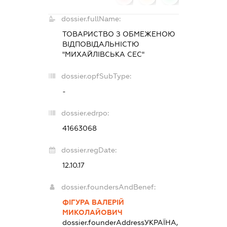
dossier.fullName:
ТОВАРИСТВО З ОБМЕЖЕНОЮ
ВІДПОВІДАЛЬНІСТЮ
"МИХАЙЛІВСЬКА СЕС"
dossier.opfSubType:
-
dossier.edrpo:
41663068
dossier.regDate:
12.10.17
dossier.foundersAndBenef:
ФІГУРА ВАЛЕРІЙ
МИКОЛАЙОВИЧ
dossier.founderAddress
УКРАЇНА,