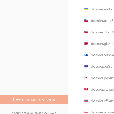
dossier.amku
dossier.ofac
dossier.ofa
dossier.gbSa
dossier.ausS
dossier.euSa
dossier.japa
dossier.cana
freemium.actualData
dossier.rfSan
dossier.russi
document.dueToDate
22.05.24