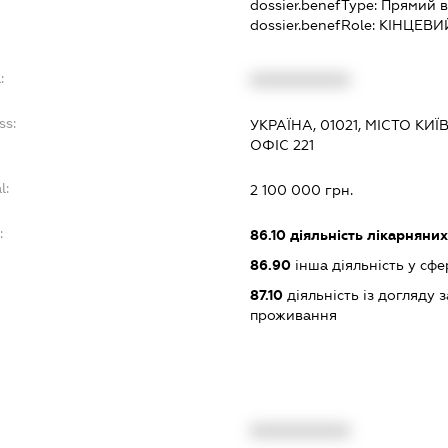
dossier.benefType:
Прямий в
dossier.benefRole:
КІНЦЕВИ
:
XXXXXXXXXX
ss:
УКРАЇНА, 01021, МІСТО КИ
ОФІС 221
l:
2 100 000 грн.
:
86.10
діяльність лікарняних
86.90
інша діяльність у сфе
87.10
діяльність із догляду 
проживання
XXXXXXXXXX