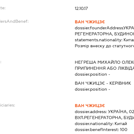
te:
12.10.17
dersAndBenef:
ВАН ЧЖИЦЗЄ
dossier.founderAddress
УКРА
РЕГЕНЕРАТОРНА, БУДИНОК 
statements.nationality:
Кита
Розмір внеску до статутног
:
НЕГРЕША МИХАЙЛО ОЛЕ
ПРИПИНЕННЯ АБО ЛІКВІД
dossier.position -
ВАН ЧЖИЦЗЄ
-
КЕРІВНИК
dossier.position -
ciaries:
ВАН ЧЖИЦЗЄ
dossier.address:
УКРАЇНА, 02
ВУЛ.РЕГЕНЕРАТОРНА, БУДИ
dossier.nationality:
Китай
dossier.benefInterest:
100