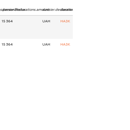
ns.personStatus
dossier.declarations.amount
dossier.declarations.currency
dossier.declarations.source
15 364
UAH
НАЗК
15 364
UAH
НАЗК