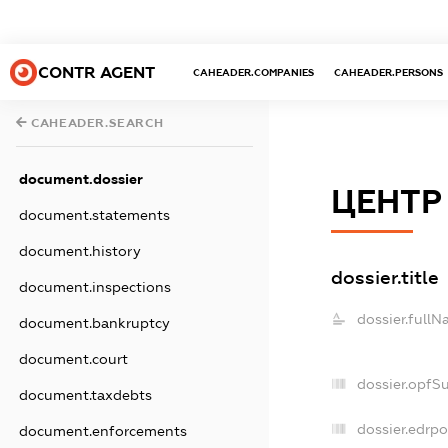
CONTR AGENT
CAHEADER.COMPANIES
CAHEADER.PERSONS
CAHEADER.SEARCH
document.dossier
ЦЕНТР
document.statements
document.history
dossier.title
document.inspections
dossier.fullN
document.bankruptcy
document.court
dossier.opfS
document.taxdebts
dossier.edrpo
document.enforcements