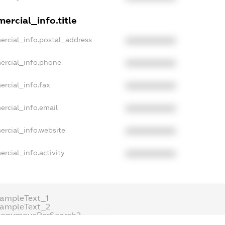
ercial_info.title
ercial_info.postal_address
XXXXXXXXXX
ercial_info.phone
XXXXXXXXXX
ercial_info.fax
XXXXXXXXXX
ercial_info.email
XXXXXXXXXX
ercial_info.website
XXXXXXXXXX
rcial_info.activity
XXXXXXXXXX
xampleText_1
xampleText_2
nonymousPerSearch2