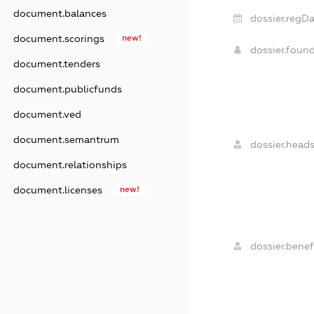
document.balances
dossier.regDa
document.scorings
new!
dossier.foun
document.tenders
document.publicfunds
document.ved
document.semantrum
dossier.heads
document.relationships
document.licenses
new!
dossier.benefi