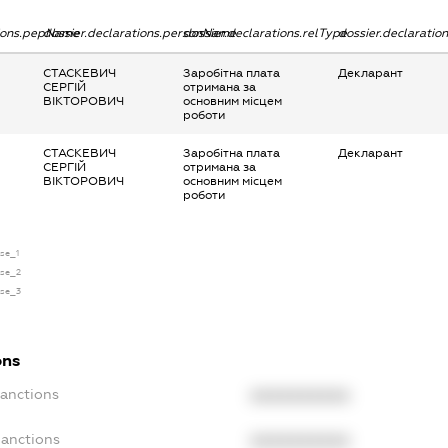
tions.pepName
dossier.declarations.personName
dossier.declarations.relType
dossier.declaratio
СТАСКЕВИЧ
Заробітна плата
Декларант
СЕРГІЙ
отримана за
ВІКТОРОВИЧ
основним місцем
роботи
СТАСКЕВИЧ
Заробітна плата
Декларант
СЕРГІЙ
отримана за
ВІКТОРОВИЧ
основним місцем
роботи
nse_1
nse_2
nse_3
ons
Sanctions
XXXXXXXXXX
Sanctions
XXXXXXXXXX