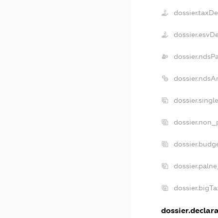
dossier.taxD
dossier.esvD
dossier.ndsP
dossier.ndsA
dossier.sing
dossier.non_
dossier.budg
dossier.palne
dossier.bigT
dossier.declara