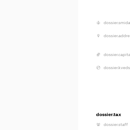
dossier.smida
dossier.addre
dossier.capita
dossier.kveds
dossier.tax
dossier.staff