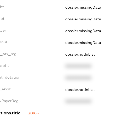
ebt
dossier.missingData
ebt
dossier.missingData
ayer
dossier.missingData
nnul
dossier.missingData
le_tax_reg
dossier.notInList
profit
XXXXXXXXXX
et_dotation
XXXXXXXXXX
_akciz
dossier.notInList
axPayerReg
XXXXXXXXXX
tions.title
2018