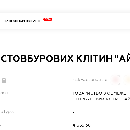
BETA
CAHEADER.PERSSEARCH
 СТОВБУРОВИХ КЛІТИН "А
riskFactors.title
0
ame:
ТОВАРИСТВО З ОБМЕЖЕН
СТОВБУРОВИХ КЛІТИН "А
ubType:
-
:
41663136