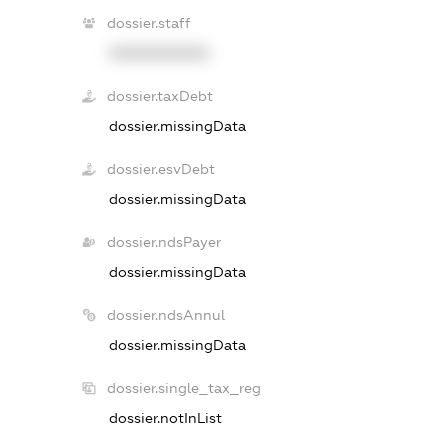
dossier.staff
XXXXXXXXXX
dossier.taxDebt
dossier.missingData
dossier.esvDebt
dossier.missingData
dossier.ndsPayer
dossier.missingData
dossier.ndsAnnul
dossier.missingData
dossier.single_tax_reg
dossier.notInList