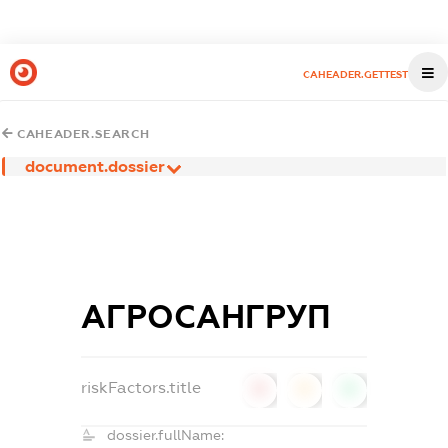
CAHEADER.GETTEST
CAHEADER.SEARCH
document.dossier
АГРОСАНГРУП
riskFactors.title
0
0
0
dossier.fullName: