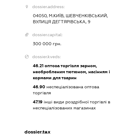
dossier.address:
04050, М.КИЇВ, ШЕВЧЕНКІВСЬКИЙ,
ВУЛИЦЯ ДЕГТЯРІВСЬКА, 9
dossier.capital:
300 000 грн.
dossier.kveds:
46.21
оптова торгівля зерном,
необробленим тютюном, насінням і
кормами для тварин
46.90
неспеціалізована оптова
торгівля
47.19
інші види роздрібної торгівлі в
неспеціалізованих магазинах
dossier.tax