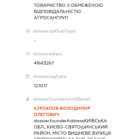
ТОВАРИСТВО З ОБМЕЖЕНОЮ
ВІДПОВІДАЛЬНІСТЮ
АГРОСАНГРУП
dossier.opfSubType:
-
dossier.edrpo:
41663267
dossier.regDate:
12.10.17
dossier.foundersAndBenef:
КУРЛАПОВ ВОЛОДИМИР
ОЛЕГОВИЧ
dossier.founderAddress
КИЇВСЬКА
ОБЛ., КИЄВО-СВЯТОШИНСЬКИЙ
РАЙОН, МІСТО ВИШНЕВЕ ВУЛИЦЯ