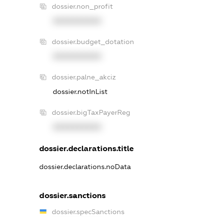
dossier.non_profit
XXXXXXXXXX
dossier.budget_dotation
XXXXXXXXXX
dossier.palne_akciz
dossier.notInList
dossier.bigTaxPayerReg
XXXXXXXXXX
dossier.declarations.title
dossier.declarations.noData
dossier.sanctions
dossier.specSanctions