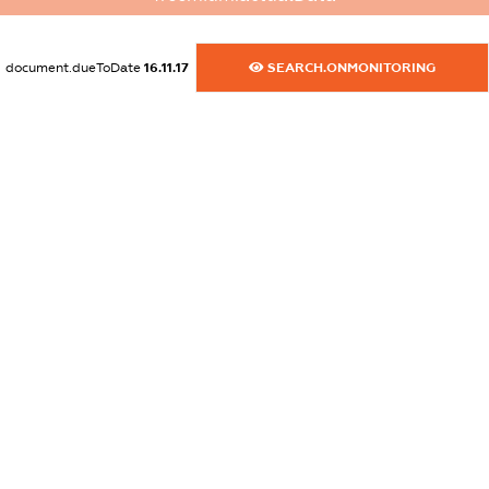
dossier.commercial_info.activity
XXXXXXXXXX
document.dueToDate
16.11.17
SEARCH.ONMONITORING
freemium.exampleText_1
freemium.exampleText_2
freemium.anonymousPerSearch2
FREEMIUM.DETAILS
FREEMIUM.REGISTER