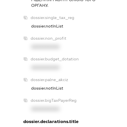
ОРГАНУ.
dossier.single_tax_reg
dossier.notInList
dossier.non_profit
XXXXXXXXXX
dossier.budget_dotation
XXXXXXXXXX
dossier.palne_akciz
dossier.notInList
dossier.bigTaxPayerReg
XXXXXXXXXX
dossier.declarations.title