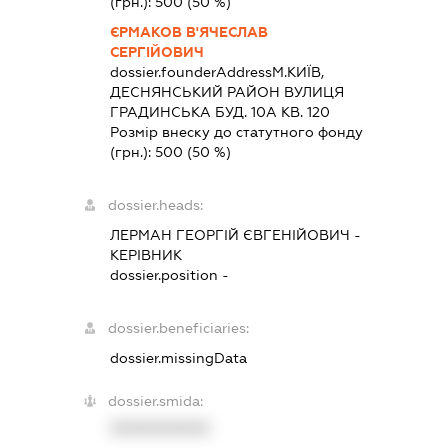
(грн.):
500
(50 %)
ЄРМАКОВ В'ЯЧЕСЛАВ
СЕРГІЙОВИЧ
dossier.founderAddress
М.КИЇВ,
ДЕСНЯНСЬКИЙ РАЙОН ВУЛИЦЯ
ГРАДИНСЬКА БУД. 10А КВ. 120
Розмір внеску до статутного фонду
(грн.):
500
(50 %)
dossier.heads:
ЛЕРМАН ГЕОРГІЙ ЄВГЕНІЙОВИЧ
-
КЕРІВНИК
dossier.position -
dossier.beneficiaries:
dossier.missingData
dossier.smida:
XXXXXXXXXX