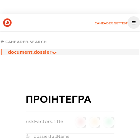
CAHEADER.GETTEST
CAHEADER.SEARCH
document.dossier
ПРОІНТЕГРА
riskFactors.title
0
0
0
dossier.fullName: