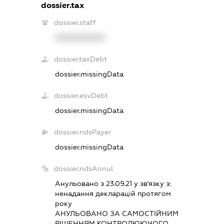
dossier.tax
dossier.staff
XXXXXXXXXX
dossier.taxDebt
dossier.missingData
dossier.esvDebt
dossier.missingData
dossier.ndsPayer
dossier.missingData
dossier.ndsAnnul
Анульовано з 23.09.21 у зв'язку з:
ненадання декларацiй протягом
року
АНУЛЬОВАНО ЗА САМОСТIЙНИМ
РIШЕННЯМ КОНТРОЛЮЮЧОГО