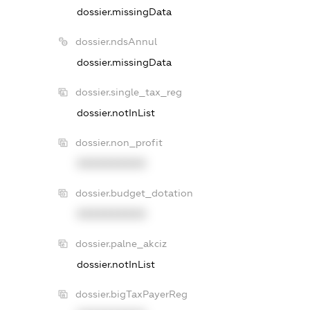
dossier.missingData
dossier.ndsAnnul
dossier.missingData
dossier.single_tax_reg
dossier.notInList
dossier.non_profit
XXXXXXXXXX
dossier.budget_dotation
XXXXXXXXXX
dossier.palne_akciz
dossier.notInList
dossier.bigTaxPayerReg