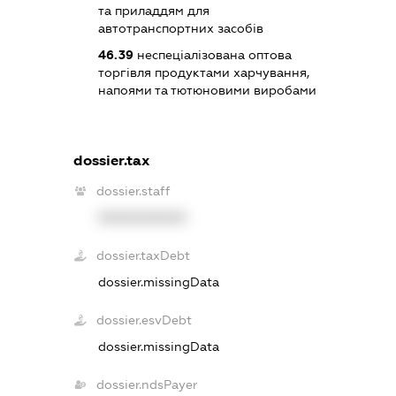
та приладдям для
автотранспортних засобів
46.39
неспеціалізована оптова
торгівля продуктами харчування,
напоями та тютюновими виробами
dossier.tax
dossier.staff
XXXXXXXXXX
dossier.taxDebt
dossier.missingData
dossier.esvDebt
dossier.missingData
dossier.ndsPayer