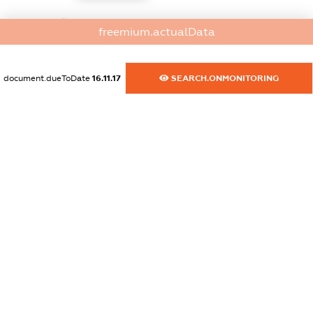
dossier.commercial_info.website
freemium.actualData
XXXXXXXXXX
dossier.commercial_info.activity
document.dueToDate
16.11.17
SEARCH.ONMONITORING
XXXXXXXXXX
freemium.exampleText_1
freemium.exampleText_2
freemium.anonymousPerSearch2
FREEMIUM.DETAILS
FREEMIUM.REGISTER