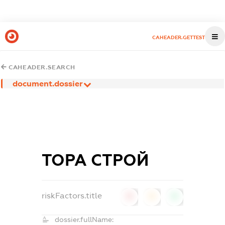
CAHEADER.GETTEST
CAHEADER.SEARCH
document.dossier
ТОРА СТРОЙ
riskFactors.title
0
0
0
dossier.fullName: