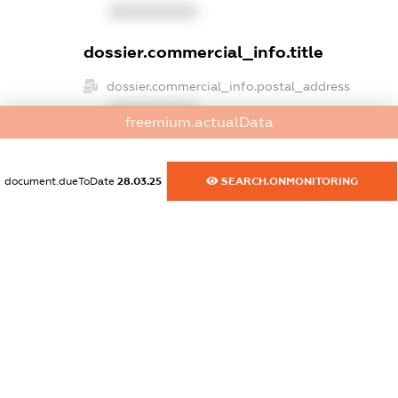
XXXXXXXXXX
dossier.commercial_info.title
dossier.commercial_info.postal_address
XXXXXXXXXX
freemium.actualData
dossier.commercial_info.phone
XXXXXXXXXX
document.dueToDate
28.03.25
SEARCH.ONMONITORING
dossier.commercial_info.fax
XXXXXXXXXX
dossier.commercial_info.email
XXXXXXXXXX
dossier.commercial_info.website
XXXXXXXXXX
dossier.commercial_info.activity