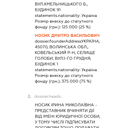
ВУЛ.ХМЕЛЬНИЦЬКОГО Б.,
БУДИНОК 91
statements.nationality:
Україна
Розмір внеску до статутного
фонду (грн.):
125 000
(25 %)
НОСИК ДМИТРО ВАСИЛЬОВИЧ
dossier.founderAddress
УКРАЇНА,
45070, ВОЛИНСЬКА ОБЛ.,
КОВЕЛЬСЬКИЙ Р-Н, СЕЛИЩЕ
ГОЛОБИ, ВУЛ.1-ГО ГРУДНЯ,
БУДИНОК 1
statements.nationality:
Україна
Розмір внеску до статутного
фонду (грн.):
375 000
(75 %)
dossier.heads:
НОСИК ІРИНА МИКОЛАЇВНА
-
ПРЕДСТАВНИК
ВЧИНЯТИ ДІЇ
ВІД ІМЕНІ ЮРИДИЧНОЇ ОСОБИ,
У ТОМУ ЧИСЛІ ПІДПИСУВАТИ
ДОГОВОРИ ТОЩО, ПОДАВАТИ