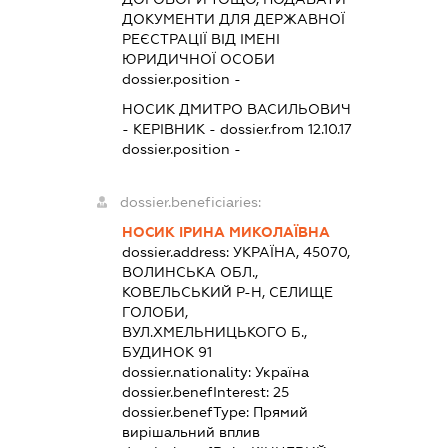
ДОКУМЕНТИ ДЛЯ ДЕРЖАВНОЇ
РЕЄСТРАЦІЇ ВІД ІМЕНІ
ЮРИДИЧНОЇ ОСОБИ
dossier.position -
НОСИК ДМИТРО ВАСИЛЬОВИЧ
-
КЕРІВНИК
- dossier.from 12.10.17
dossier.position -
dossier.beneficiaries:
НОСИК ІРИНА МИКОЛАЇВНА
dossier.address:
УКРАЇНА, 45070,
ВОЛИНСЬКА ОБЛ.,
КОВЕЛЬСЬКИЙ Р-Н, СЕЛИЩЕ
ГОЛОБИ,
ВУЛ.ХМЕЛЬНИЦЬКОГО Б.,
БУДИНОК 91
dossier.nationality:
Україна
dossier.benefInterest:
25
dossier.benefType:
Прямий
вирішальний вплив