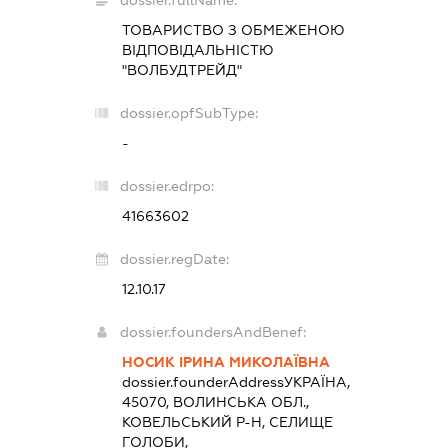
dossier.fullName:
ТОВАРИСТВО З ОБМЕЖЕНОЮ
ВІДПОВІДАЛЬНІСТЮ
"ВОЛБУДТРЕЙД"
dossier.opfSubType:
-
dossier.edrpo:
41663602
dossier.regDate:
12.10.17
dossier.foundersAndBenef:
НОСИК ІРИНА МИКОЛАЇВНА
dossier.founderAddress
УКРАЇНА,
45070, ВОЛИНСЬКА ОБЛ.,
КОВЕЛЬСЬКИЙ Р-Н, СЕЛИЩЕ
ГОЛОБИ,