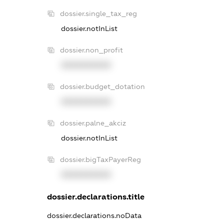
dossier.single_tax_reg
dossier.notInList
dossier.non_profit
XXXXXXXXXX
dossier.budget_dotation
XXXXXXXXXX
dossier.palne_akciz
dossier.notInList
dossier.bigTaxPayerReg
XXXXXXXXXX
dossier.declarations.title
dossier.declarations.noData