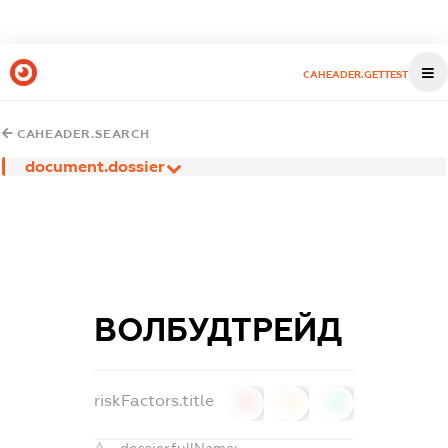
CAHEADER.GETTEST
CAHEADER.SEARCH
document.dossier
ВОЛБУДТРЕЙД
riskFactors.title
0
0
0