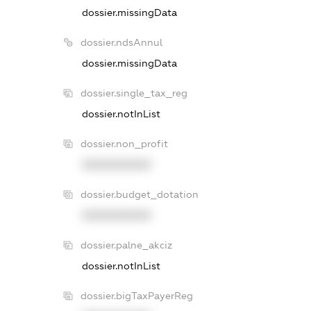
dossier.missingData
dossier.ndsAnnul
dossier.missingData
dossier.single_tax_reg
dossier.notInList
dossier.non_profit
XXXXXXXXXX
dossier.budget_dotation
XXXXXXXXXX
dossier.palne_akciz
dossier.notInList
dossier.bigTaxPayerReg