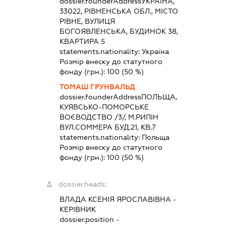
dossier.founderAddress
УКРАЇНА,
33022, РІВНЕНСЬКА ОБЛ., МІСТО
РІВНЕ, ВУЛИЦЯ
БОГОЯВЛЕНСЬКА, БУДИНОК 38,
КВАРТИРА 5
statements.nationality:
Україна
Розмір внеску до статутного
фонду (грн.):
100
(50 %)
ТОМАШ ГРУНВАЛЬД
dossier.founderAddress
ПОЛЬЩА,
КУЯВСЬКО-ПОМОРСЬКЕ
ВОЄВОДСТВО /3/, М.РИПІН
ВУЛ.СОММЕРА БУД.21, КВ.7
statements.nationality:
Польща
Розмір внеску до статутного
фонду (грн.):
100
(50 %)
dossier.heads:
ВЛАДА КСЕНІЯ ЯРОСЛАВІВНА
-
КЕРІВНИК
dossier.position -