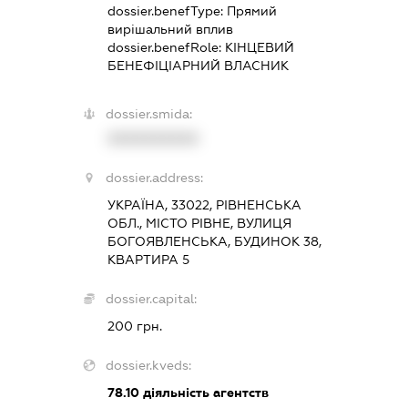
dossier.benefType:
Прямий
вирішальний вплив
dossier.benefRole:
КІНЦЕВИЙ
БЕНЕФІЦІАРНИЙ ВЛАСНИК
dossier.smida:
XXXXXXXXXX
dossier.address:
УКРАЇНА, 33022, РІВНЕНСЬКА
ОБЛ., МІСТО РІВНЕ, ВУЛИЦЯ
БОГОЯВЛЕНСЬКА, БУДИНОК 38,
КВАРТИРА 5
dossier.capital:
200 грн.
dossier.kveds:
78.10
діяльність агентств