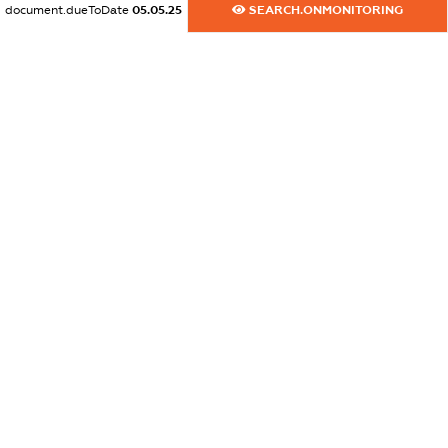
document.dueToDate
05.05.25
SEARCH.ONMONITORING
dossier.commercial_info.website
XXXXXXXXXX
dossier.commercial_info.activity
XXXXXXXXXX
freemium.exampleText_1
freemium.exampleText_2
freemium.anonymousPerSearch2
FREEMIUM.DETAILS
FREEMIUM.REGISTER