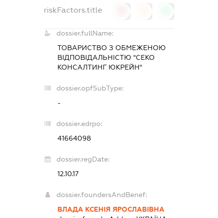
riskFactors.title
0
0
0
dossier.fullName:
ТОВАРИСТВО З ОБМЕЖЕНОЮ
ВІДПОВІДАЛЬНІСТЮ "СЕКО
КОНСАЛТИНГ ЮКРЕЙН"
dossier.opfSubType:
-
dossier.edrpo:
41664098
dossier.regDate:
12.10.17
dossier.foundersAndBenef:
ВЛАДА КСЕНІЯ ЯРОСЛАВІВНА