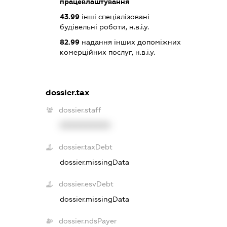
працевлаштування
43.99
інші спеціалізовані
будівельні роботи, н.в.і.у.
82.99
надання інших допоміжних
комерційних послуг, н.в.і.у.
dossier.tax
dossier.staff
XXXXXXXXXX
dossier.taxDebt
dossier.missingData
dossier.esvDebt
dossier.missingData
dossier.ndsPayer