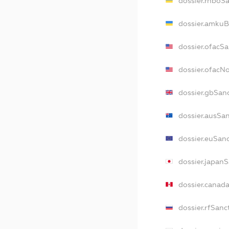
dossier.rnboS
dossier.amkuB
dossier.ofacS
dossier.ofacN
dossier.gbSan
dossier.ausSa
dossier.euSan
dossier.japan
dossier.canad
dossier.rfSanc