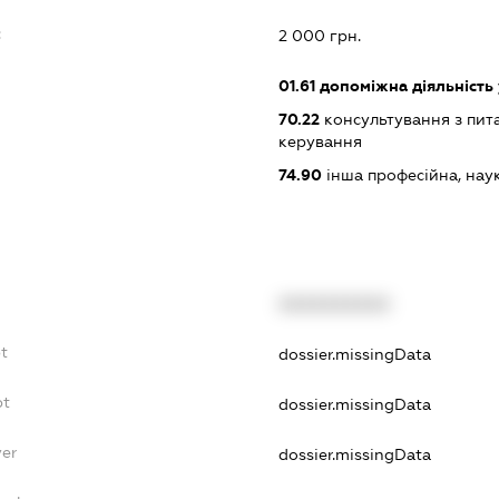
:
2 000 грн.
01.61
допоміжна діяльність 
70.22
консультування з пита
керування
74.90
інша професійна, науков
XXXXXXXXXX
t
dossier.missingData
bt
dossier.missingData
yer
dossier.missingData