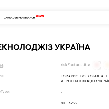
BETA
CAHEADER.PERSSEARCH
ЕКНОЛОДЖІЗ УКРАЇНА
riskFactors.title
0
0
me:
ТОВАРИСТВО З ОБМЕЖЕН
АГРОТЕКНОЛОДЖІЗ УКРАЇ
bType:
-
41664255