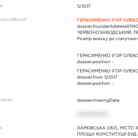
e:
12.10.17
ersAndBenef:
ГЕРАСИМЕНКО ІГОР ОЛЕ
dossier.founderAddress
6114
ЧЕРВОНОЗАВОДСЬКИЙ, ПРО
Розмір внеску до статутног
ГЕРАСИМЕНКО ІГОР ОЛЕ
dossier.position -
ГЕРАСИМЕНКО ІГОР ОЛЕ
dossier.from 12.10.17
dossier.position -
iaries:
dossier.missingData
XXXXXXXXXX
s:
ХАРКІВСЬКА ОБЛ., МІСТО
ПЛОЩА КОНСТИТУЦІЇ БУД. 