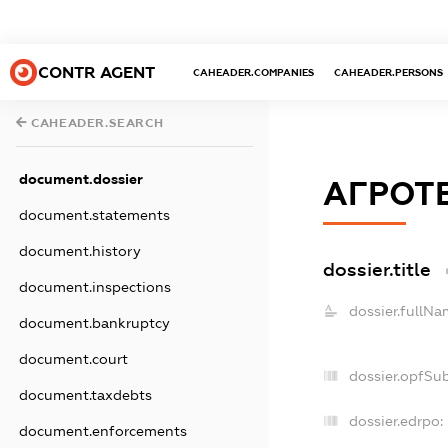
CONTR AGENT
CAHEADER.COMPANIES
CAHEADER.PERSONS
CAHEADER.SEARCH
document.dossier
АГРОТ
document.statements
document.history
dossier.title
document.inspections
dossier.fullNa
document.bankruptcy
document.court
dossier.opfSu
document.taxdebts
dossier.edrpo:
document.enforcements