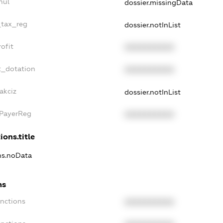
nul
dossier.missingData
_tax_reg
dossier.notInList
ofit
XXXXXXXXXX
t_dotation
XXXXXXXXXX
akciz
dossier.notInList
xPayerReg
XXXXXXXXXX
ions.title
ons.noData
ns
anctions
XXXXXXXXXX