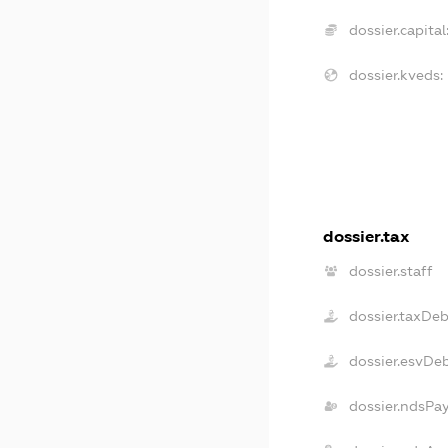
dossier.capital
dossier.kveds:
dossier.tax
dossier.staff
dossier.taxDeb
dossier.esvDe
dossier.ndsPa