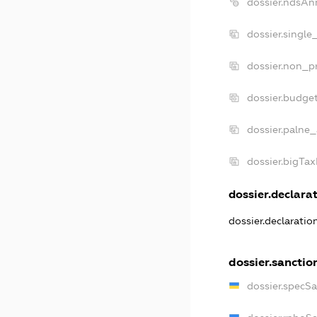
dossier.ndsAn
dossier.single
dossier.non_pr
dossier.budge
dossier.palne_
dossier.bigTa
dossier.declarat
dossier.declarati
dossier.sanctio
dossier.specS