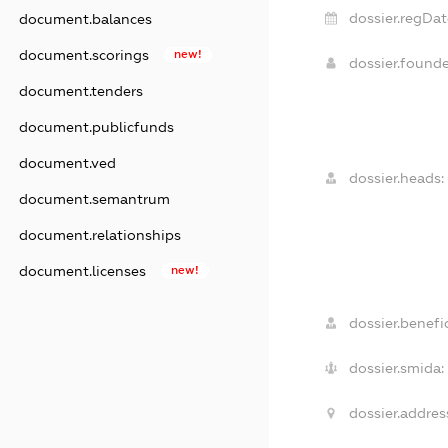
dossier.regDat
document.balances
document.scorings
new!
dossier.found
document.tenders
document.publicfunds
document.ved
dossier.heads:
document.semantrum
document.relationships
document.licenses
new!
dossier.benefic
dossier.smida:
dossier.addres