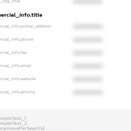
n_reg_title
XXXXXXXXXX
rcial_info.title
rcial_info.postal_address
XXXXXXXXXX
rcial_info.phone
XXXXXXXXXX
rcial_info.fax
XXXXXXXXXX
rcial_info.email
XXXXXXXXXX
rcial_info.website
XXXXXXXXXX
cial_info.activity
XXXXXXXXXX
ampleText_1
ampleText_2
onymousPerSearch2