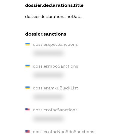
dossier.declarations.title
dossier.declarations.noData
dossier.sanctions
dossier.specSanctions
XXXXXXXXXX
dossier.rnboSanctions
XXXXXXXXXX
dossier.amkuBlackList
XXXXXXXXXX
dossier.ofacSanctions
XXXXXXXXXX
dossier.ofacNonSdnSanctions