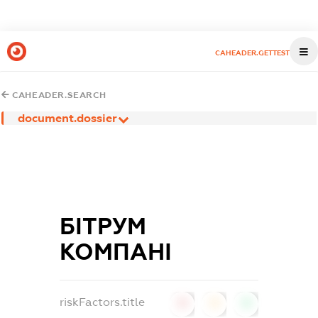
CAHEADER.GETTEST
CAHEADER.SEARCH
document.dossier
БІТРУМ
КОМПАНІ
riskFactors.title
0
0
0