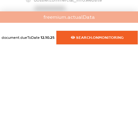
dossier.commercial_info.website
XXXXXXXXXX
freemium.actualData
dossier.commercial_info.activity
XXXXXXXXXX
document.dueToDate
12.10.25
SEARCH.ONMONITORING
freemium.exampleText_1
freemium.exampleText_2
freemium.anonymousPerSearch2
FREEMIUM.DETAILS
FREEMIUM.REGISTER