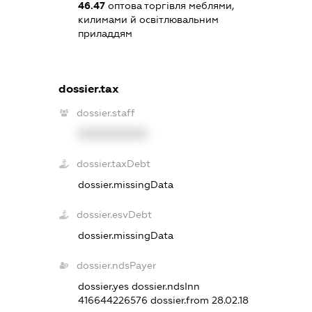
46.47
оптова торгівля меблями,
килимами й освітлювальним
приладдям
dossier.tax
dossier.staff
XXXXXXXXXX
dossier.taxDebt
dossier.missingData
dossier.esvDebt
dossier.missingData
dossier.ndsPayer
dossier.yes
dossier.ndsInn
416644226576
dossier.from 28.02.18