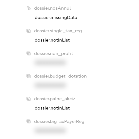
dossier.ndsAnnul
dossier.missingData
dossier.single_tax_reg
dossier.notInList
dossier.non_profit
XXXXXXXXXX
dossier.budget_dotation
XXXXXXXXXX
dossier.palne_akciz
dossier.notInList
dossier.bigTaxPayerReg
XXXXXXXXXX