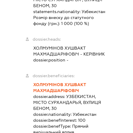
БЕНОМ, 30
statements.nationality:
Узбекистан
Розмір внеску до статутного
фонду (грн.):
1 000
(100 %)
dossier.heads:
ХОЛМУМІНОВ ХУШВАКТ
МАХМАДШАРІФОВІЧ
-
КЕРІВНИК
dossier.position -
dossier.beneficiaries:
ХОЛМУМІНОВ ХУШВАКТ
МАХМАДШАРІФОВІЧ
dossier.address:
УЗБЕКИСТАН,
МІСТО СУРХАНДАРЬЯ, ВУЛИЦЯ
БЕНОМ, 30
dossier.nationality:
Узбекистан
dossier.benefInterest:
100
dossier.benefType:
Прямий
вирішальний вплив