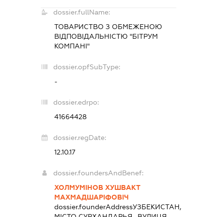
dossier.fullName:
ТОВАРИСТВО З ОБМЕЖЕНОЮ
ВІДПОВІДАЛЬНІСТЮ "БІТРУМ
КОМПАНІ"
dossier.opfSubType:
-
dossier.edrpo:
41664428
dossier.regDate:
12.10.17
dossier.foundersAndBenef:
ХОЛМУМІНОВ ХУШВАКТ
МАХМАДШАРІФОВІЧ
dossier.founderAddress
УЗБЕКИСТАН,
МІСТО СУРХАНДАРЬЯ , ВУЛИЦЯ