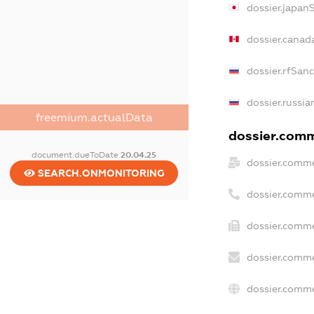
dossier.japan
dossier.canad
dossier.rfSan
dossier.russia
freemium.actualData
dossier.comme
document.dueToDate
20.04.25
dossier.comme
SEARCH.ONMONITORING
dossier.comme
dossier.comme
dossier.comme
dossier.comme