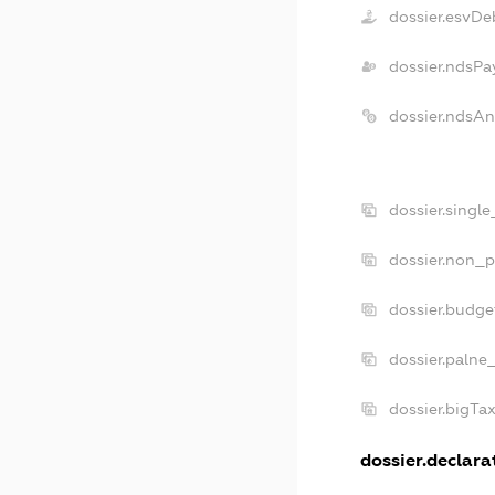
dossier.esvDe
dossier.ndsPa
dossier.ndsAn
dossier.singl
dossier.non_p
dossier.budge
dossier.palne
dossier.bigTa
dossier.declarat