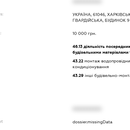
XXXXXXXXXX
s:
УКРАЇНА, 61046, ХАРКІВСЬ
ГВАРДІЙСЬКА, БУДИНОК 9
:
10 000 грн.
46.13
діяльність посередник
будівельними матеріалами 
43.22
монтаж водопровідних
кондиціонування
43.29
інші будівельно-монт
XXXXXXXXXX
bt
dossier.missingData