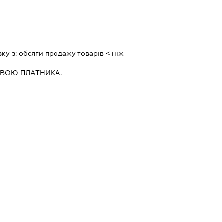
зку з:
обсяги продажу товарiв < нiж
ИВОЮ ПЛАТНИКА.