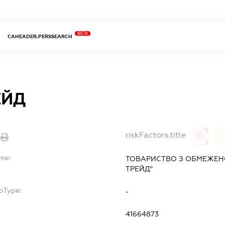
BETA
CAHEADER.PERSSEARCH
ЕЙД
riskFactors.title
0
ame:
ТОВАРИСТВО З ОБМЕЖЕНО
ТРЕЙД"
bType:
-
41664873