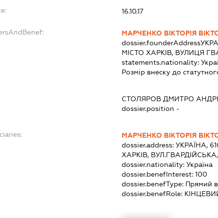
e:
16.10.17
dersAndBenef:
МАРЧЕНКО ВІКТОРІЯ ВІКТ
dossier.founderAddress
УКРА
МІСТО ХАРКІВ, ВУЛИЦЯ ГВ
statements.nationality:
Укра
Розмір внеску до статутног
СТОЛЯРОВ ДМИТРО АНДР
dossier.position -
ciaries:
МАРЧЕНКО ВІКТОРІЯ ВІКТ
dossier.address:
УКРАЇНА, 6
ХАРКІВ, ВУЛ.ГВАРДІЙСЬКА
dossier.nationality:
Україна
dossier.benefInterest:
100
dossier.benefType:
Прямий в
dossier.benefRole:
КІНЦЕВИ