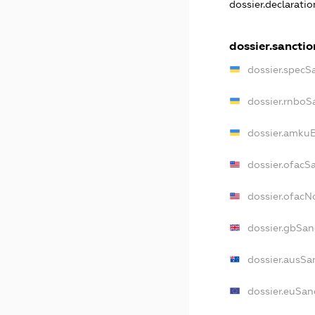
dossier.declarati
dossier.sanctio
dossier.specS
dossier.rnboS
dossier.amkuB
dossier.ofacS
dossier.ofac
dossier.gbSan
dossier.ausSa
dossier.euSan