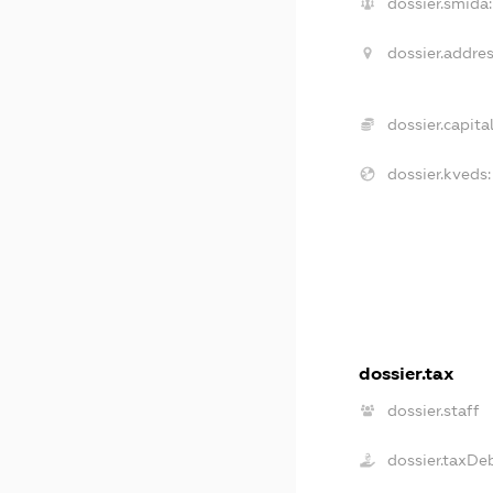
dossier.smida:
dossier.addres
dossier.capital
dossier.kveds:
dossier.tax
dossier.staff
dossier.taxDe