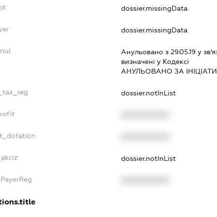
bt
dossier.missingData
yer
dossier.missingData
nul
Анульовано з 29.05.19 у зв'я
визначенi у Кодексi
АНУЛЬОВАНО ЗА IНIЦIАТ
e_tax_reg
dossier.notInList
rofit
XXXXXXXXXX
t_dotation
XXXXXXXXXX
_akciz
dossier.notInList
xPayerReg
XXXXXXXXXX
ions.title