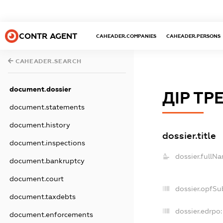
CONTR AGENT
CAHEADER.COMPANIES
CAHEADER.PERSONS
CAHEADER.SEARCH
document.dossier
ДІР ТР
document.statements
document.history
dossier.title
document.inspections
dossier.fullN
document.bankruptcy
document.court
dossier.opfSu
document.taxdebts
dossier.edrpo:
document.enforcements