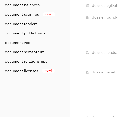
document.balances
dossier.regDat
document.scorings
new!
dossier.foun
document.tenders
document.publicfunds
document.ved
document.semantrum
dossier.heads:
document.relationships
document.licenses
new!
dossier.benefi