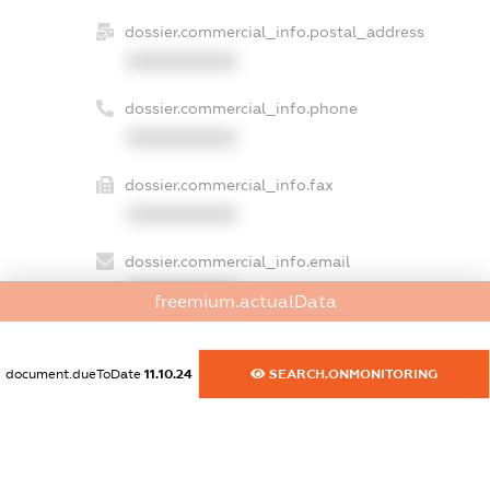
dossier.commercial_info.postal_address
XXXXXXXXXX
dossier.commercial_info.phone
XXXXXXXXXX
dossier.commercial_info.fax
XXXXXXXXXX
dossier.commercial_info.email
XXXXXXXXXX
freemium.actualData
dossier.commercial_info.website
XXXXXXXXXX
document.dueToDate
11.10.24
SEARCH.ONMONITORING
dossier.commercial_info.activity
XXXXXXXXXX