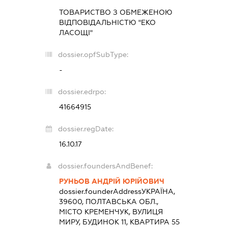
ТОВАРИСТВО З ОБМЕЖЕНОЮ
ВІДПОВІДАЛЬНІСТЮ "ЕКО
ЛАСОЩІ"
dossier.opfSubType:
-
dossier.edrpo:
41664915
dossier.regDate:
16.10.17
dossier.foundersAndBenef:
РУНЬОВ АНДРІЙ ЮРІЙОВИЧ
dossier.founderAddress
УКРАЇНА,
39600, ПОЛТАВСЬКА ОБЛ.,
МІСТО КРЕМЕНЧУК, ВУЛИЦЯ
МИРУ, БУДИНОК 11, КВАРТИРА 55