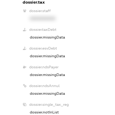
dossier.tax
dossier.staff
XXXXXXXXXX
dossier.taxDebt
dossier.missingData
dossier.esvDebt
dossier.missingData
dossier.ndsPayer
dossier.missingData
dossier.ndsAnnul
dossier.missingData
dossier.single_tax_reg
dossier.notInList