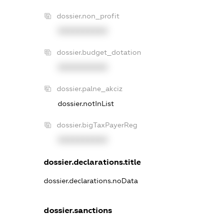
dossier.non_profit
XXXXXXXXXX
dossier.budget_dotation
XXXXXXXXXX
dossier.palne_akciz
dossier.notInList
dossier.bigTaxPayerReg
XXXXXXXXXX
dossier.declarations.title
dossier.declarations.noData
dossier.sanctions