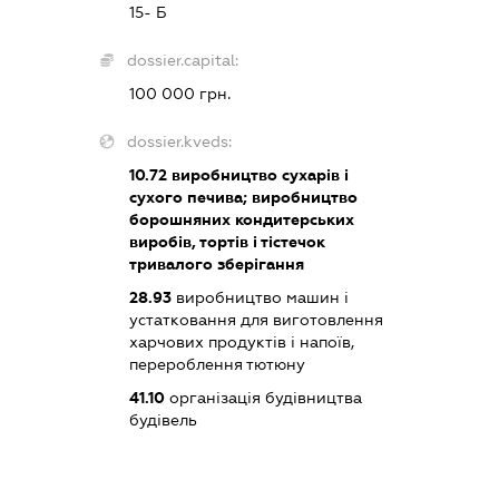
15- Б
dossier.capital:
100 000 грн.
dossier.kveds:
10.72
виробництво сухарів і
сухого печива; виробництво
борошняних кондитерських
виробів, тортів і тістечок
тривалого зберігання
28.93
виробництво машин і
устатковання для виготовлення
харчових продуктів і напоїв,
перероблення тютюну
41.10
організація будівництва
будівель