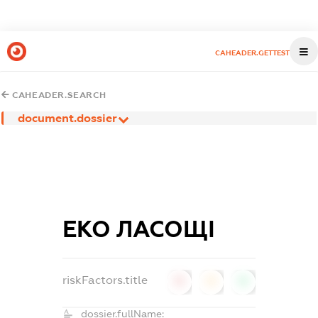
CAHEADER.GETTEST
CAHEADER.SEARCH
document.dossier
ЕКО ЛАСОЩІ
riskFactors.title
0
0
0
dossier.fullName: