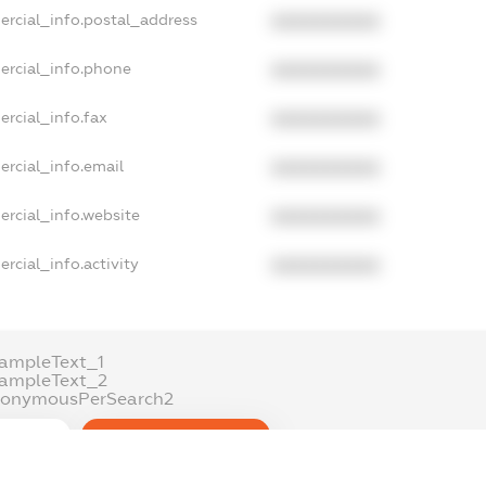
ercial_info.postal_address
XXXXXXXXXX
ercial_info.phone
XXXXXXXXXX
ercial_info.fax
XXXXXXXXXX
ercial_info.email
XXXXXXXXXX
ercial_info.website
XXXXXXXXXX
rcial_info.activity
XXXXXXXXXX
ampleText_1
xampleText_2
nonymousPerSearch2
DETAILS
FREEMIUM.REGISTER