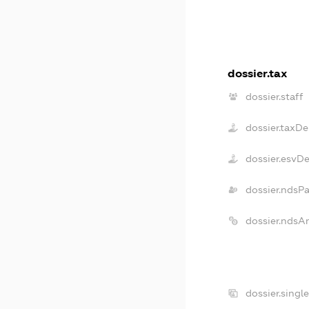
dossier.tax
dossier.staff
dossier.taxD
dossier.esvD
dossier.ndsP
dossier.ndsA
dossier.singl