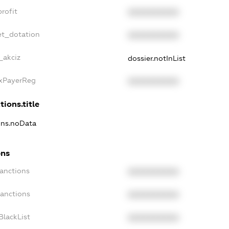
rofit
XXXXXXXXXX
et_dotation
XXXXXXXXXX
_akciz
dossier.notInList
axPayerReg
XXXXXXXXXX
tions.title
ions.noData
ons
Sanctions
XXXXXXXXXX
Sanctions
XXXXXXXXXX
BlackList
XXXXXXXXXX