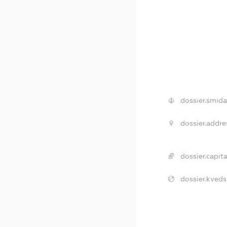
dossier.smida
dossier.addre
dossier.capita
dossier.kveds