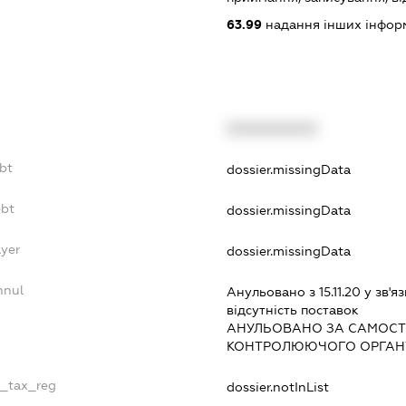
63.99
надання інших інформац
XXXXXXXXXX
ebt
dossier.missingData
ebt
dossier.missingData
ayer
dossier.missingData
nnul
Анульовано з 15.11.20 у зв'яз
вiдсутнiсть поставок
АНУЛЬОВАНО ЗА САМОСТ
КОНТРОЛЮЮЧОГО ОРГАНУ
e_tax_reg
dossier.notInList