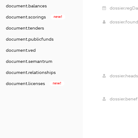
document.balances
dossier.regDa
document.scorings
new!
dossier.foun
document.tenders
document.publicfunds
document.ved
document.semantrum
document.relationships
dossier.heads
document.licenses
new!
dossier.benefi