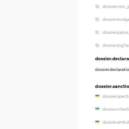
dossier.non_p
dossier.budg
dossier.palne
dossier.bigT
dossier.declara
dossier.declarat
dossier.sancti
dossier.spec
dossier.rnbo
dossier.amku