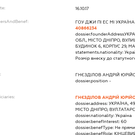
te:
16.10.17
dersAndBenef:
ГОУ ДЖИ ПІ ЕС МІ УКРАЇНА
40866234
dossier.founderAddress
УКРА
ОБЛ., МІСТО ДНІПРО, ВУ
БУДИНОК 6, КОРПУС 29, М
statements.nationality:
Укра
Розмір внеску до статутног
:
ГНЄЗДІЛОВ АНДРІЙ ЮРІЙ
dossier.position -
ciaries:
ГНЄЗДІЛОВ АНДРІЙ ЮРІЙ
dossier.address:
УКРАЇНА, 4
МІСТО ДНІПРО, ВУЛ.ТАТАР
dossier.nationality:
Україна
dossier.benefInterest:
60
dossier.benefType:
Не прями
dossier.benefRole:
КІНЦЕВИ