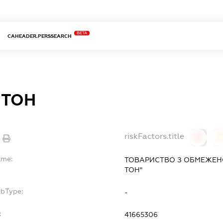
BETA
CAHEADER.PERSSEARCH
 ТОН
riskFactors.title
0
ame:
ТОВАРИСТВО З ОБМЕЖЕН
ТОН"
ubType:
-
:
41665306