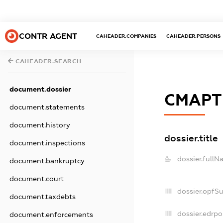
CONTR AGENT
CAHEADER.COMPANIES
CAHEADER.PERSONS
CAHEADER.SEARCH
document.dossier
СМАРТ
document.statements
document.history
dossier.title
document.inspections
dossier.fullN
document.bankruptcy
document.court
dossier.opfS
document.taxdebts
dossier.edrpo
document.enforcements