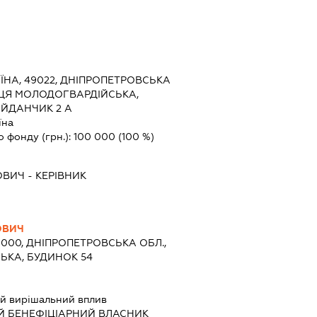
ЇНА, 49022, ДНІПРОПЕТРОВСЬКА
ЛИЦЯ МОЛОДОГВАРДІЙСЬКА,
АЙДАНЧИК 2 А
їна
о фонду (грн.):
100 000
(100 %)
ОВИЧ
-
КЕРІВНИК
ОВИЧ
9000, ДНІПРОПЕТРОВСЬКА ОБЛ.,
СЬКА, БУДИНОК 54
й вирішальний вплив
Й БЕНЕФІЦІАРНИЙ ВЛАСНИК