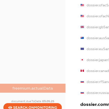
dossier.ofac
dossier.ofac
dossier.gbSa
dossier.ausS
dossier.euSa
dossier.japa
dossier.cana
dossier.rfSan
freemium.actualData
dossier.russi
document.dueToDate
03.05.25
dossier.comm
SEARCH.ONMONITORING