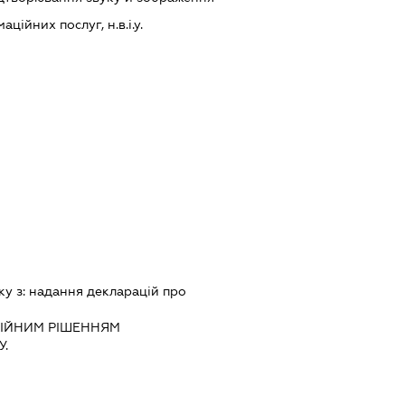
ійних послуг, н.в.і.у.
ку з:
надання декларацiй про
IЙНИМ РIШЕННЯМ
.