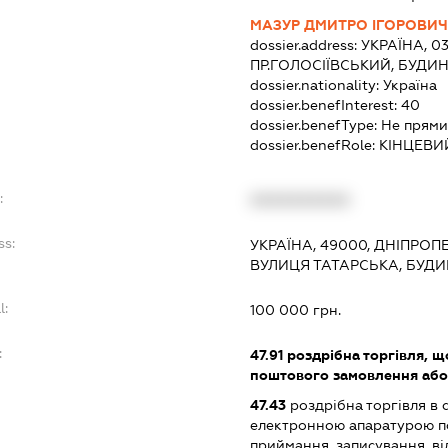
МАЗУР ДМИТРО ІГОРОВИ
dossier.address:
УКРАЇНА, 03
ПР.ГОЛОСІЇВСЬКИЙ, БУДИН
dossier.nationality:
Україна
dossier.benefInterest:
40
dossier.benefType:
Не прями
dossier.benefRole:
КІНЦЕВИ
:
XXXXXXXXXX
ss:
УКРАЇНА, 49000, ДНІПРОП
ВУЛИЦЯ ТАТАРСЬКА, БУДИ
l:
100 000 грн.
:
47.91
роздрібна торгівля, щ
поштового замовлення або
47.43
роздрібна торгівля в 
електронною апаратурою п
приймання, записування, в