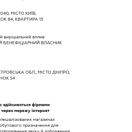
Ч
040, МІСТО КИЇВ,
ОК 84, КВАРТИРА 13
й вирішальний вплив
Й БЕНЕФІЦІАРНИЙ ВЛАСНИК
ЕТРОВСЬКА ОБЛ., МІСТО ДНІПРО,
НОК 54
о здійснюється фірмами
 через мережу інтернет
спеціалізованих магазинах
обутового призначення для
ідтворювання звуку й зображення