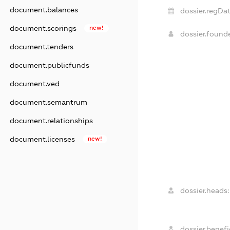
document.balances
dossier.regDat
document.scorings
new!
dossier.foun
document.tenders
document.publicfunds
document.ved
document.semantrum
document.relationships
document.licenses
new!
dossier.heads:
dossier.benefic