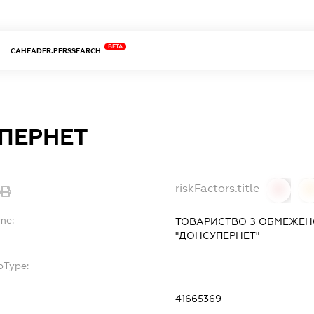
BETA
CAHEADER.PERSSEARCH
ПЕРНЕТ
riskFactors.title
0
me:
ТОВАРИСТВО З ОБМЕЖЕН
"ДОНСУПЕРНЕТ"
bType:
-
41665369