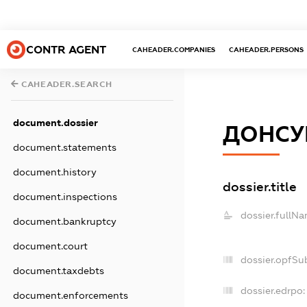
CONTR AGENT
CAHEADER.COMPANIES
CAHEADER.PERSONS
CAHEADER.SEARCH
document.dossier
ДОНСУ
document.statements
document.history
dossier.title
document.inspections
dossier.fullNa
document.bankruptcy
document.court
dossier.opfSu
document.taxdebts
dossier.edrpo:
document.enforcements