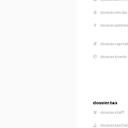
dossier.smida:
dossier.addres
dossier.capital
dossier.kveds:
dossier.tax
dossier.staff
dossier.taxDe