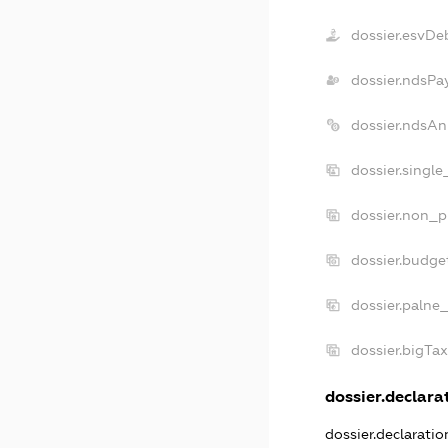
dossier.esvDe
dossier.ndsPa
dossier.ndsAn
dossier.singl
dossier.non_p
dossier.budge
dossier.palne
dossier.bigTa
dossier.declarat
dossier.declarati