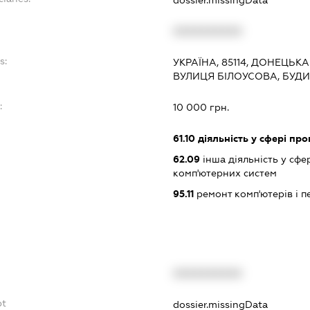
XXXXXXXXXX
s:
УКРАЇНА, 85114, ДОНЕЦЬКА
ВУЛИЦЯ БІЛОУСОВА, БУДИ
:
10 000 грн.
61.10
діяльність у сфері пр
62.09
інша діяльність у сфе
комп'ютерних систем
95.11
ремонт комп'ютерів і 
XXXXXXXXXX
bt
dossier.missingData