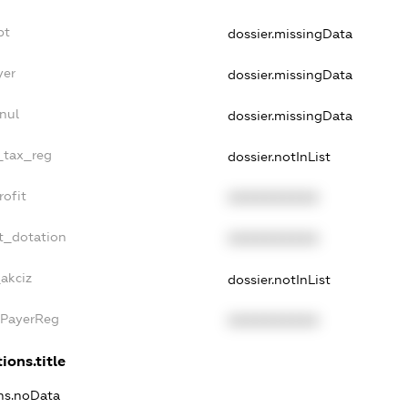
bt
dossier.missingData
yer
dossier.missingData
nul
dossier.missingData
e_tax_reg
dossier.notInList
rofit
XXXXXXXXXX
t_dotation
XXXXXXXXXX
_akciz
dossier.notInList
xPayerReg
XXXXXXXXXX
ions.title
ons.noData