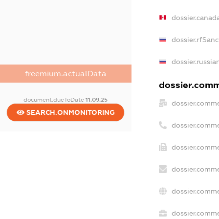
dossier.canad
dossier.rfSanc
dossier.russia
freemium.actualData
dossier.comme
document.dueToDate
11.09.25
dossier.comme
SEARCH.ONMONITORING
dossier.comme
dossier.comme
dossier.comme
dossier.comme
dossier.commer