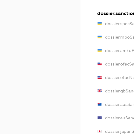
dossier.sanctio
dossier.specS
dossier.rnboS
dossier.amkuB
dossier.ofacS
dossier.ofac
dossier.gbSan
dossier.ausSa
dossier.euSan
dossier.japan