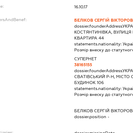
e:
16.10.17
dersAndBenef:
БЕЛІКОВ СЕРГІЙ ВІКТОРО
dossier.founderAddress
УКРА
КОСТЯНТИНІВКА, ВУЛИЦЯ 
КВАРТИРА 44
statements.nationality:
Укра
Розмір внеску до статутног
СУПЕРНЕТ
38165155
dossier.founderAddress
УКРА
СВАТІВСЬКИЙ Р-Н, МІСТО 
БУДИНОК 106
statements.nationality:
Укра
Розмір внеску до статутног
БЕЛІКОВ СЕРГІЙ ВІКТОРО
dossier.position -
iaries:
dossier.missingData