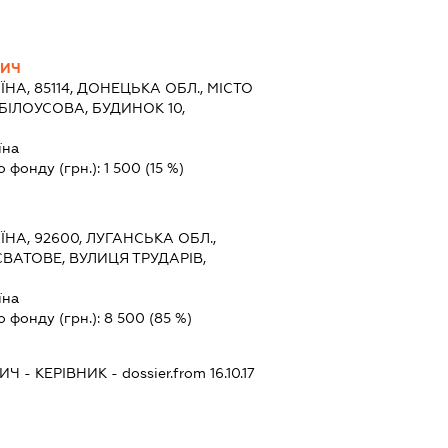
ВИЧ
ЇНА, 85114, ДОНЕЦЬКА ОБЛ., МІСТО
БІЛОУСОВА, БУДИНОК 10,
їна
о фонду (грн.):
1 500
(15 %)
ЇНА, 92600, ЛУГАНСЬКА ОБЛ.,
СВАТОВЕ, ВУЛИЦЯ ТРУДАРІВ,
їна
о фонду (грн.):
8 500
(85 %)
ВИЧ
-
КЕРІВНИК
- dossier.from 16.10.17