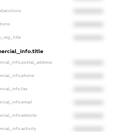
aSanctions
XXXXXXXXXX
tions
XXXXXXXXXX
n_reg_title
XXXXXXXXXX
rcial_info.title
rcial_info.postal_address
XXXXXXXXXX
rcial_info.phone
XXXXXXXXXX
rcial_info.fax
XXXXXXXXXX
rcial_info.email
XXXXXXXXXX
rcial_info.website
XXXXXXXXXX
cial_info.activity
XXXXXXXXXX