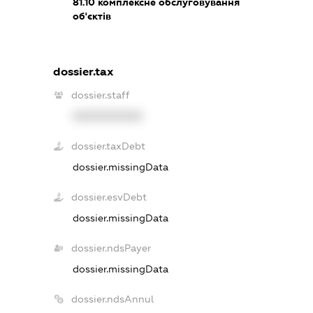
81.10
комплексне обслуговування
об'єктів
dossier.tax
dossier.staff
XXXXXXXXXX
dossier.taxDebt
dossier.missingData
dossier.esvDebt
dossier.missingData
dossier.ndsPayer
dossier.missingData
dossier.ndsAnnul