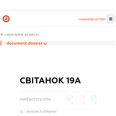
CAHEADER.GETTEST
CAHEADER.SEARCH
document.dossier
СВІТАНОК 19А
riskFactors.title
0
0
0
dossier.fullName: