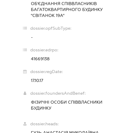
ОБ'ЄДНАННЯ СПІВВЛАСНИКІВ
БАГАТОКВАРТИРНОГО БУДИНКУ
"СВІТАНОК 19А"
dossier.opfSubType:
-
dossier.edrpo:
41669138
dossier.regDate:
17.10.17
dossier.foundersAndBenef:
ФІЗИЧНІ ОСОБИ СПІВВЛАСНИКИ
БУДИНКУ
dossier.heads:
ГУЗЬ АНАСТАСІЯ МИКОЛАЇВНА
-