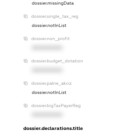
dossier.missingData
dossier.single_tax_reg
dossier.notInList
dossier.non_profit
XXXXXXXXXX
dossier.budget_dotation
XXXXXXXXXX
dossier.palne_akciz
dossier.notInList
dossier.bigTaxPayerReg
XXXXXXXXXX
dossier.declarations.title