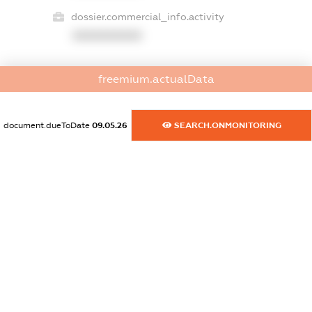
dossier.commercial_info.activity
XXXXXXXXXX
freemium.actualData
freemium.exampleText_1
freemium.exampleText_2
freemium.anonymousPerSearch2
document.dueToDate
09.05.26
SEARCH.ONMONITORING
FREEMIUM.DETAILS
FREEMIUM.REGISTER