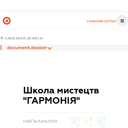
CAHEADER.GETTEST
CAHEADER.SEARCH
document.dossier
Школа мистецтв
"ГАРМОНІЯ"
riskFactors.title
0
0
0