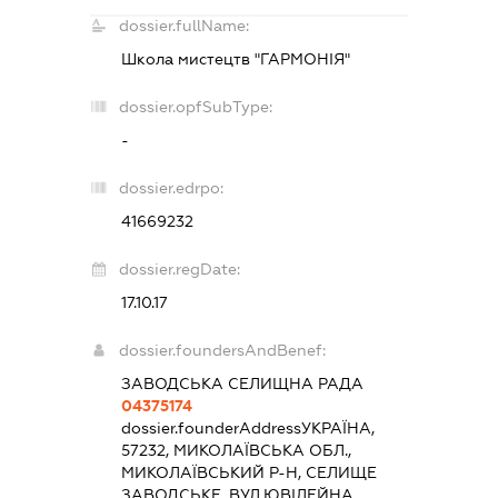
dossier.fullName:
Школа мистецтв "ГАРМОНІЯ"
dossier.opfSubType:
-
dossier.edrpo:
41669232
dossier.regDate:
17.10.17
dossier.foundersAndBenef:
ЗАВОДСЬКА СЕЛИЩНА РАДА
04375174
dossier.founderAddress
УКРАЇНА,
57232, МИКОЛАЇВСЬКА ОБЛ.,
МИКОЛАЇВСЬКИЙ Р-Н, СЕЛИЩЕ
ЗАВОДСЬКЕ, ВУЛ.ЮВІЛЕЙНА,