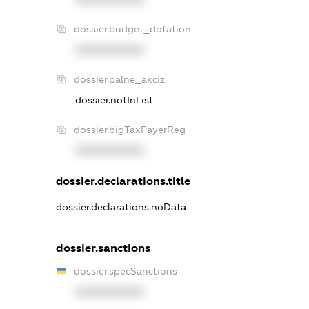
dossier.budget_dotation
XXXXXXXXXX
dossier.palne_akciz
dossier.notInList
dossier.bigTaxPayerReg
XXXXXXXXXX
dossier.declarations.title
dossier.declarations.noData
dossier.sanctions
dossier.specSanctions
XXXXXXXXXX