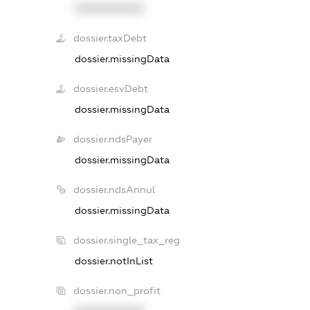
XXXXXXXXXX
dossier.taxDebt
dossier.missingData
dossier.esvDebt
dossier.missingData
dossier.ndsPayer
dossier.missingData
dossier.ndsAnnul
dossier.missingData
dossier.single_tax_reg
dossier.notInList
dossier.non_profit