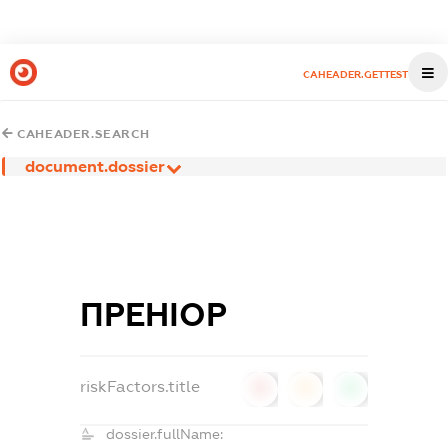
CAHEADER.GETTEST
CAHEADER.SEARCH
document.dossier
ПРЕНІОР
riskFactors.title
0
0
0
dossier.fullName: