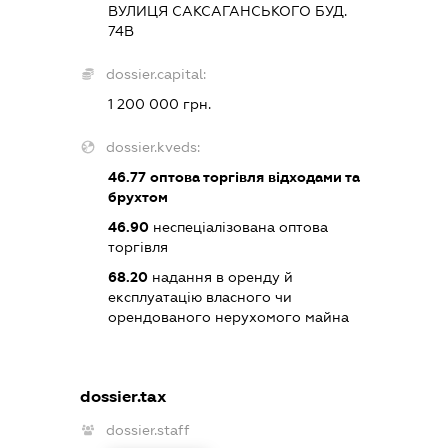
ВУЛИЦЯ САКСАГАНСЬКОГО БУД.
74В
dossier.capital:
1 200 000 грн.
dossier.kveds:
46.77
оптова торгівля відходами та
брухтом
46.90
неспеціалізована оптова
торгівля
68.20
надання в оренду й
експлуатацію власного чи
орендованого нерухомого майна
dossier.tax
dossier.staff