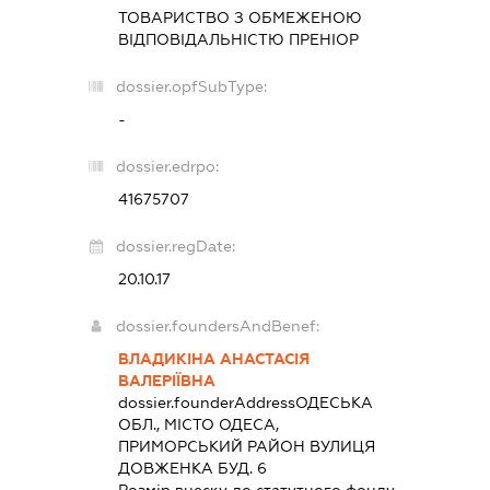
ТОВАРИСТВО З ОБМЕЖЕНОЮ
ВІДПОВІДАЛЬНІСТЮ
ПРЕНІОР
dossier.opfSubType:
-
dossier.edrpo:
41675707
dossier.regDate:
20.10.17
dossier.foundersAndBenef:
ВЛАДИКІНА АНАСТАСІЯ
ВАЛЕРІЇВНА
dossier.founderAddress
ОДЕСЬКА
ОБЛ., МІСТО ОДЕСА,
ПРИМОРСЬКИЙ РАЙОН ВУЛИЦЯ
ДОВЖЕНКА БУД. 6
Розмір внеску до статутного фонду