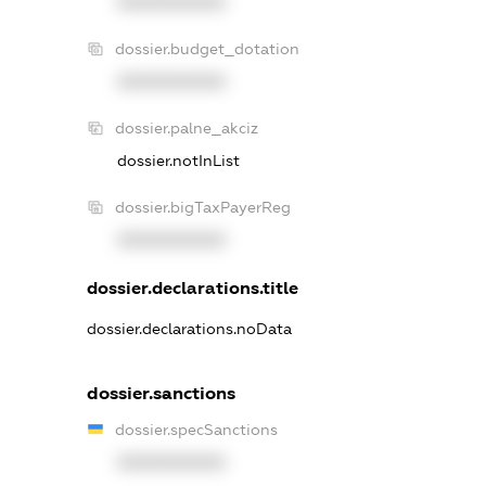
XXXXXXXXXX
dossier.budget_dotation
XXXXXXXXXX
dossier.palne_akciz
dossier.notInList
dossier.bigTaxPayerReg
XXXXXXXXXX
dossier.declarations.title
dossier.declarations.noData
dossier.sanctions
dossier.specSanctions
XXXXXXXXXX