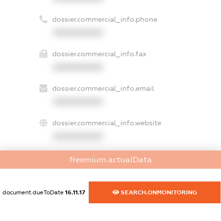
dossier.commercial_info.phone
XXXXXXXXXX
dossier.commercial_info.fax
XXXXXXXXXX
dossier.commercial_info.email
XXXXXXXXXX
dossier.commercial_info.website
XXXXXXXXXX
dossier.commercial_info.activity
freemium.actualData
XXXXXXXXXX
document.dueToDate
16.11.17
SEARCH.ONMONITORING
freemium.exampleText_1