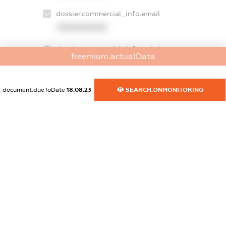
dossier.commercial_info.email
XXXXXXXXXX
dossier.commercial_info.website
freemium.actualData
XXXXXXXXXX
dossier.commercial_info.activity
document.dueToDate
18.08.23
SEARCH.ONMONITORING
XXXXXXXXXX
freemium.exampleText_1
freemium.exampleText_2
freemium.anonymousPerSearch2
FREEMIUM.DETAILS
FREEMIUM.REGISTER