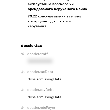
експлуатацію власного чи
орендованого нерухомого майна
70.22
консультування з питань
комерційної діяльності й
керування
dossier.tax
dossier.staff
XXXXXXXXXX
dossier.taxDebt
dossier.missingData
dossier.esvDebt
dossier.missingData
dossier.ndsPayer