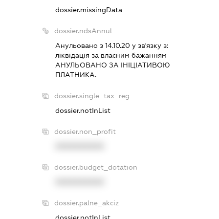
dossier.missingData
dossier.ndsAnnul
Анульовано з 14.10.20 у зв'язку з:
лiквiдацiя за власним бажанням
АНУЛЬОВАНО ЗА IНIЦIАТИВОЮ
ПЛАТНИКА.
dossier.single_tax_reg
dossier.notInList
dossier.non_profit
XXXXXXXXXX
dossier.budget_dotation
XXXXXXXXXX
dossier.palne_akciz
dossier.notInList