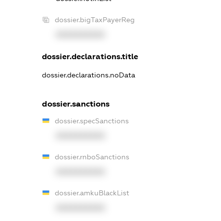
dossier.bigTaxPayerReg
XXXXXXXXXX
dossier.declarations.title
dossier.declarations.noData
dossier.sanctions
dossier.specSanctions
XXXXXXXXXX
dossier.rnboSanctions
XXXXXXXXXX
dossier.amkuBlackList
XXXXXXXXXX