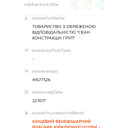
riskFactors.title
0
0
0
dossier.fullName:
ТОВАРИСТВО З ОБМЕЖЕНОЮ
ВІДПОВІДАЛЬНІСТЮ "СКАН
КОНСТРАКШН ГРУП"
dossier.opfSubType:
-
dossier.edrpo:
41677526
dossier.regDate:
22.10.17
dossier.foundersAndBenef:
КІНЦЕВИЙ БЕНЕФІЦІАРНИЙ
ВЛАСНИК ЮРИДИЧНОЇ ОСОБИ -