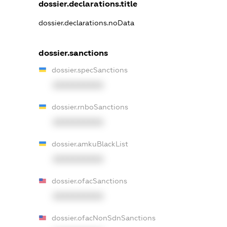
dossier.declarations.title
dossier.declarations.noData
dossier.sanctions
dossier.specSanctions
XXXXXXXXXX
dossier.rnboSanctions
XXXXXXXXXX
dossier.amkuBlackList
XXXXXXXXXX
dossier.ofacSanctions
XXXXXXXXXX
dossier.ofacNonSdnSanctions