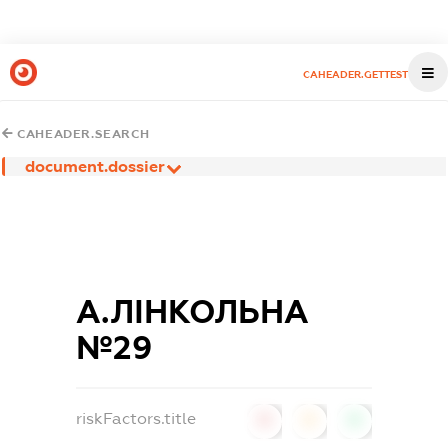
CAHEADER.GETTEST
CAHEADER.SEARCH
document.dossier
А.ЛІНКОЛЬНА
№29
riskFactors.title
0
0
0