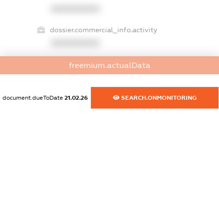
XXXXXXXXXX
dossier.commercial_info.activity
XXXXXXXXXX
freemium.actualData
freemium.exampleText_1
freemium.exampleText_2
document.dueToDate
21.02.26
SEARCH.ONMONITORING
freemium.anonymousPerSearch2
FREEMIUM.DETAILS
FREEMIUM.REGISTER