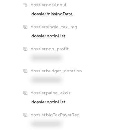
dossier.ndsAnnul
dossier.missingData
dossier.single_tax_reg
dossier.notInList
dossier.non_profit
XXXXXXXXXX
dossier.budget_dotation
XXXXXXXXXX
dossier.palne_akciz
dossier.notInList
dossier.bigTaxPayerReg
XXXXXXXXXX