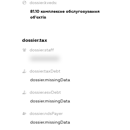
dossier.kveds:
81.10
комплексне обслуговування
об'єктів
dossier.tax
dossier.staff
XXXXXXXXXX
dossier.taxDebt
dossier.missingData
dossier.esvDebt
dossier.missingData
dossier.ndsPayer
dossier.missingData