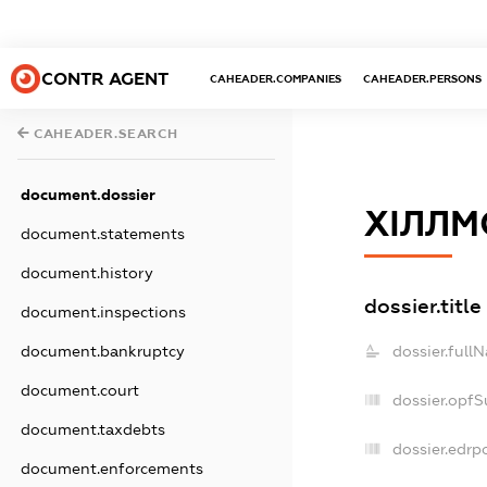
CONTR AGENT
CAHEADER.COMPANIES
CAHEADER.PERSONS
CAHEADER.SEARCH
document.dossier
ХІЛЛМ
document.statements
document.history
dossier.title
document.inspections
document.bankruptcy
dossier.full
document.court
dossier.opf
document.taxdebts
dossier.edrp
document.enforcements