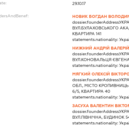
ate:
29.10.17
ndersAndBenef:
НОВИК БОГДАН ВОЛОДИ
dossier.founderAddress
УКРА
ВУЛ.БУЛАХОВСЬКОГО АКАД
КВАРТИРА 141
statements.nationality:
Укра
НИЖНИЙ АНДРІЙ ВАЛЕРІ
dossier.founderAddress
УКРА
ВУЛ.КОНОВАЛЬЦЯ ЄВГЕНА,
statements.nationality:
Укра
МЯГКИЙ ОЛЕКСІЙ ВІКТОР
dossier.founderAddress
УКРА
ОБЛ., МІСТО КРОПИВНИЦЬ
6/5, КВАРТИРА 40
statements.nationality:
Укра
ЗАСУХА ВАЛЕНТИН ВІКТО
dossier.founderAddress
УКРА
ВУЛ.ПІВНІЧНА, БУДИНОК 5
statements.nationality:
Укра