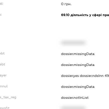
al:
0 грн.
s:
69.10
діяльність у сфері пр
XXXXXXXXXX
ebt
dossier.missingData
ebt
dossier.missingData
ayer
dossier.yes
dossier.ndsInn 
Annul
dossier.missingData
le_tax_reg
dossier.notInList
profit
XXXXXXXXXX