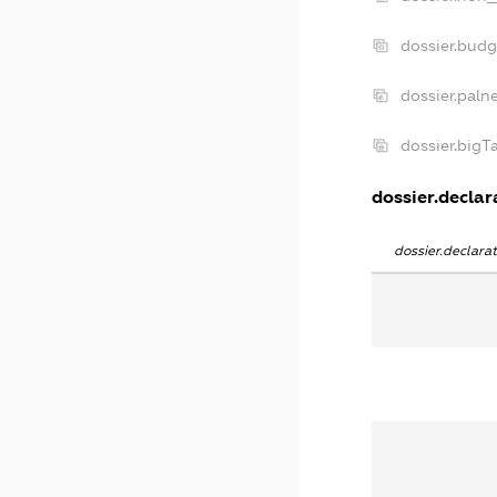
dossier.bud
dossier.paln
dossier.big
dossier.declara
dossier.declar