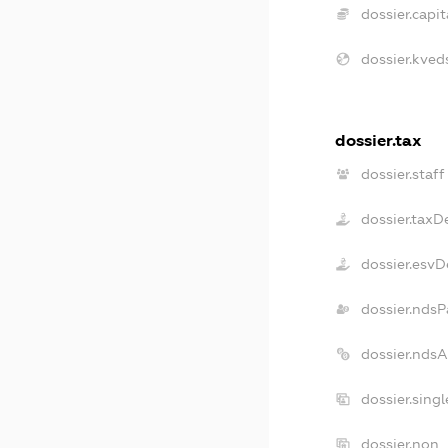
dossier.capit
dossier.kved
dossier.tax
dossier.staff
dossier.taxD
dossier.esvD
dossier.ndsP
dossier.nds
dossier.sing
dossier.non_