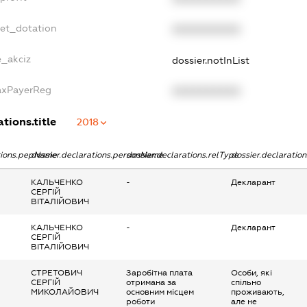
get_dotation
XXXXXXXXXX
e_akciz
dossier.notInList
TaxPayerReg
XXXXXXXXXX
tions.title
2018
ations.pepName
dossier.declarations.personName
dossier.declarations.relType
dossier.declaratio
КАЛЬЧЕНКО
-
Декларант
СЕРГІЙ
ВІТАЛІЙОВИЧ
КАЛЬЧЕНКО
-
Декларант
СЕРГІЙ
ВІТАЛІЙОВИЧ
СТРЕТОВИЧ
Заробітна плата
Особи, які
СЕРГІЙ
отримана за
спільно
МИКОЛАЙОВИЧ
основним місцем
проживають,
роботи
але не