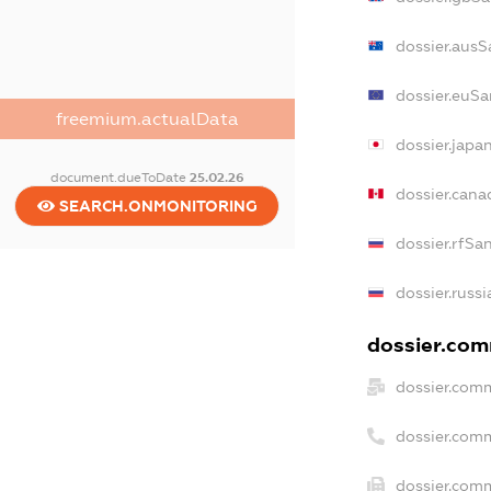
dossier.ausS
dossier.euSa
freemium.actualData
dossier.japa
document.dueToDate
25.02.26
dossier.can
SEARCH.ONMONITORING
dossier.rfSa
dossier.russ
dossier.comm
dossier.comm
dossier.com
dossier.comm