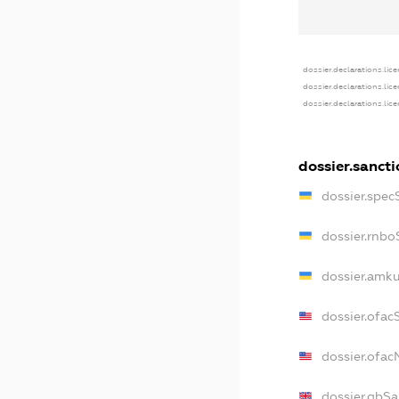
dossier.declarations.lic
dossier.declarations.lic
dossier.declarations.lic
dossier.sancti
dossier.spec
dossier.rnbo
dossier.amku
dossier.ofac
dossier.ofa
dossier.gbSa