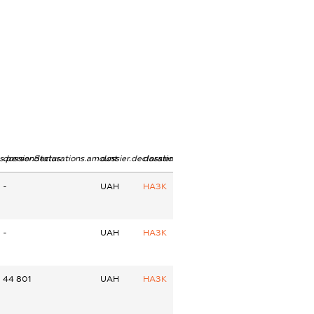
ns.personStatus
dossier.declarations.amount
dossier.declarations.currency
dossier.declarations.source
-
UAH
НАЗК
-
UAH
НАЗК
44 801
UAH
НАЗК