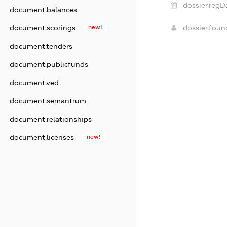
dossier.regD
document.balances
document.scorings
new!
dossier.fou
document.tenders
document.publicfunds
document.ved
document.semantrum
document.relationships
document.licenses
new!