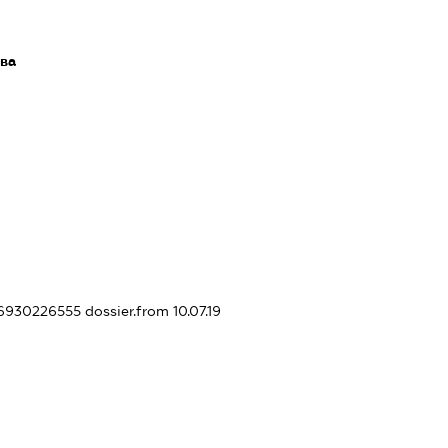
ава
416930226555
dossier.from 10.07.19