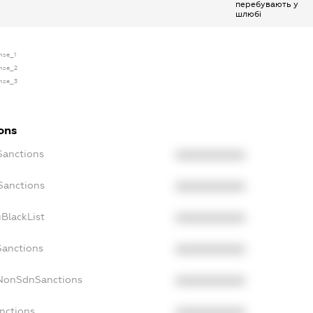
перебувають у
шлюбі
ense_1
ense_2
ense_3
ons
Sanctions
XXXXXXXXXX
Sanctions
XXXXXXXXXX
BlackList
XXXXXXXXXX
Sanctions
XXXXXXXXXX
cNonSdnSanctions
XXXXXXXXXX
nctions
XXXXXXXXXX