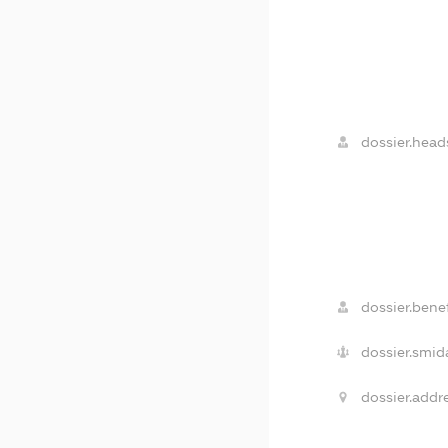
dossier.head
dossier.benef
dossier.smid
dossier.addre