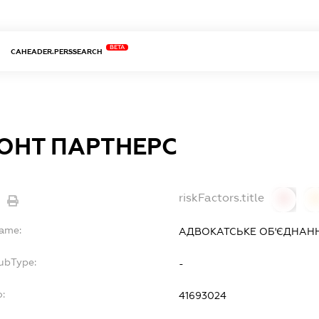
BETA
CAHEADER.PERSSEARCH
ОНТ ПАРТНЕРС
riskFactors.title
0
Name:
АДВОКАТСЬКЕ ОБ'ЄДНАНН
SubType:
-
o:
41693024