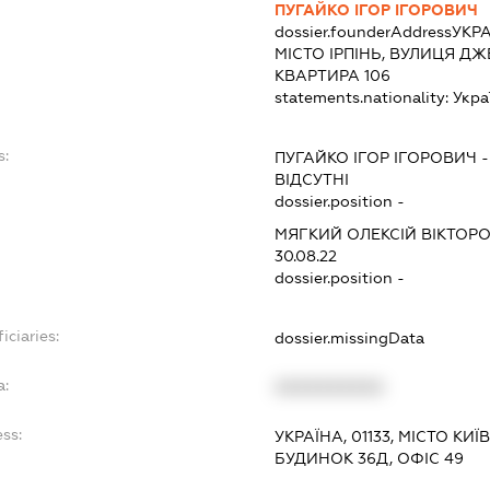
ПУГАЙКО ІГОР ІГОРОВИЧ
dossier.founderAddress
УКРА
МІСТО ІРПІНЬ, ВУЛИЦЯ ДЖ
КВАРТИРА 106
statements.nationality:
Укра
s:
ПУГАЙКО ІГОР ІГОРОВИЧ
ВІДСУТНІ
dossier.position -
МЯГКИЙ ОЛЕКСІЙ ВІКТОР
30.08.22
dossier.position -
iciaries:
dossier.missingData
a:
XXXXXXXXXX
ss:
УКРАЇНА, 01133, МІСТО КИ
БУДИНОК 36Д, ОФІС 49