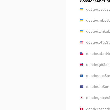
dossier.sanctio
dossier.specS
dossier.rnboS
dossier.amkuB
dossier.ofacS
dossier.ofac
dossier.gbSan
dossier.ausSa
dossier.euSan
dossier.japan
dossier.canad