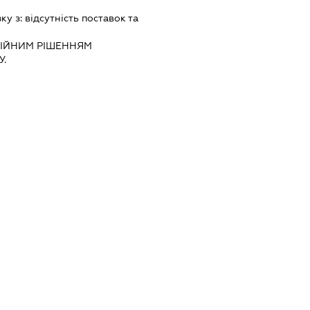
зку з:
вiдсутнiсть поставок та
IЙНИМ РIШЕННЯМ
.