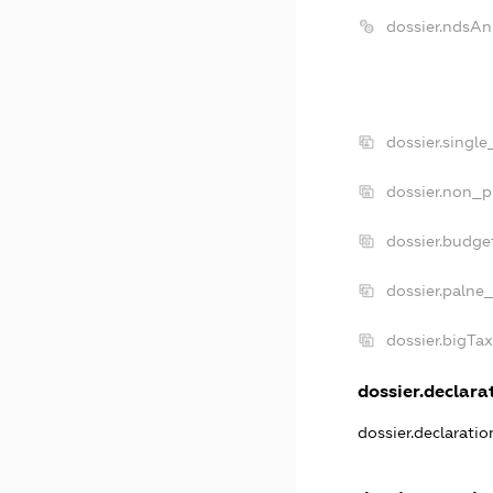
dossier.ndsAn
dossier.singl
dossier.non_p
dossier.budge
dossier.palne_
dossier.bigTa
dossier.declarat
dossier.declarati