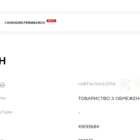
BETA
CAHEADER.PERSSEARCH
Н
riskFactors.title
0
0
me:
ТОВАРИСТВО З ОБМЕЖЕН
bType:
-
41693684
e: