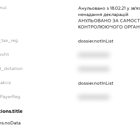
nul
Анульовано з 18.02.21 у зв'я
ненадання декларацiй
АНУЛЬОВАНО ЗА САМОСТ
КОНТРОЛЮЮЧОГО ОРГАНУ
e_tax_reg
dossier.notInList
rofit
XXXXXXXXXX
t_dotation
XXXXXXXXXX
akciz
dossier.notInList
xPayerReg
XXXXXXXXXX
ions.title
ons.noData