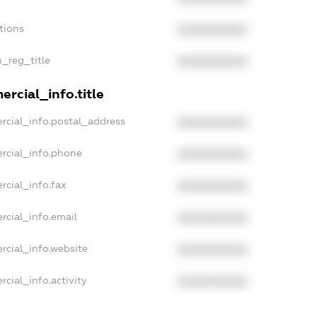
tions
XXXXXXXXXX
n_reg_title
XXXXXXXXXX
rcial_info.title
rcial_info.postal_address
XXXXXXXXXX
rcial_info.phone
XXXXXXXXXX
rcial_info.fax
XXXXXXXXXX
rcial_info.email
XXXXXXXXXX
rcial_info.website
XXXXXXXXXX
cial_info.activity
XXXXXXXXXX