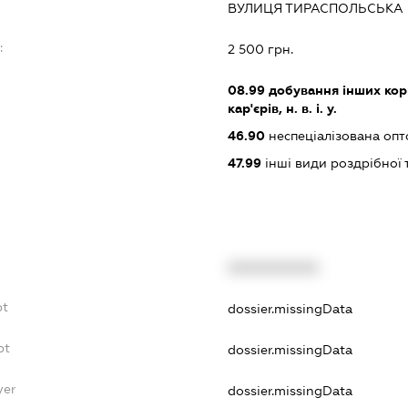
ВУЛИЦЯ ТИРАСПОЛЬСЬКА БУ
:
2 500 грн.
08.99
добування інших кор
кар'єрів, н. в. і. у.
46.90
неспеціалізована опт
47.99
інші види роздрібної 
XXXXXXXXXX
bt
dossier.missingData
bt
dossier.missingData
yer
dossier.missingData