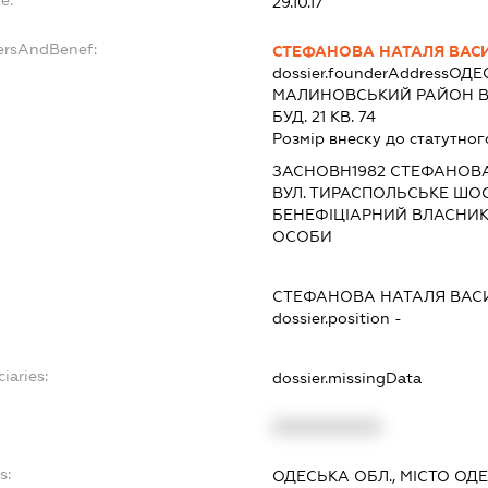
29.10.17
ersAndBenef:
СТЕФАНОВА НАТАЛЯ ВАС
dossier.founderAddress
ОДЕС
МАЛИНОВСЬКИЙ РАЙОН В
БУД. 21 КВ. 74
Розмір внеску до статутног
ЗАСНОВН1982 СТЕФАНОВА
ВУЛ. ТИРАСПОЛЬСЬКЕ ШОСЕ,
БЕНЕФІЦІАРНИЙ ВЛАСНИК
ОСОБИ
СТЕФАНОВА НАТАЛЯ ВАС
dossier.position -
iaries:
dossier.missingData
XXXXXXXXXX
s:
ОДЕСЬКА ОБЛ., МІСТО О