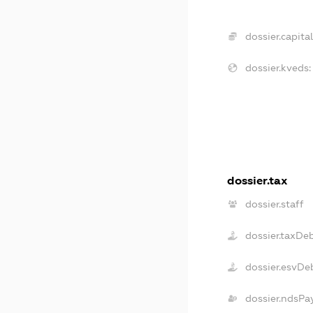
dossier.capital
dossier.kveds:
dossier.tax
dossier.staff
dossier.taxDe
dossier.esvDe
dossier.ndsPa