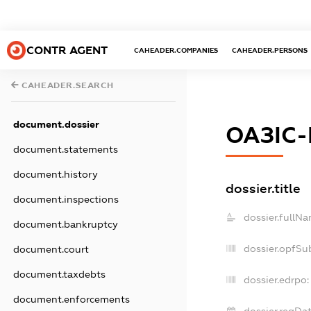
CONTR AGENT
CAHEADER.COMPANIES
CAHEADER.PERSONS
CAHEADER.SEARCH
document.dossier
ОАЗІС-
document.statements
document.history
dossier.title
document.inspections
dossier.fullNa
document.bankruptcy
dossier.opfSu
document.court
document.taxdebts
dossier.edrpo:
document.enforcements
dossier.regDat