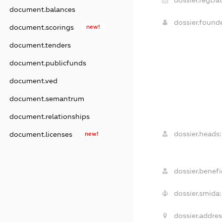
document.balances
dossier.found
document.scorings
new!
document.tenders
document.publicfunds
document.ved
document.semantrum
document.relationships
dossier.heads:
document.licenses
new!
dossier.benefic
dossier.smida:
dossier.addres