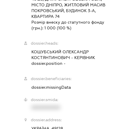
МІСТО ДНІПРО, ЖИТЛОВИЙ МАСИВ
ПОКРОВСЬКИЙ, БУДИНОК 3-А,
КВАРТИРА 74
Розмір внеску до статутного фонду
(грн.):
1 000
(100 %)
dossier.heads:
КОШУБСЬКИЙ ОЛЕКСАНДР
КОСТЯНТИНОВИЧ
-
КЕРІВНИК
dossier.position -
dossier.beneficiaries:
dossier.missingData
dossier.smida:
XXXXXXXXXX
dossier.address:
УКРАЇНА, 49128,