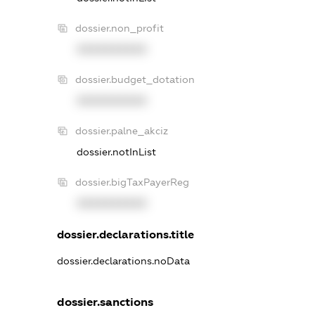
dossier.non_profit
XXXXXXXXXX
dossier.budget_dotation
XXXXXXXXXX
dossier.palne_akciz
dossier.notInList
dossier.bigTaxPayerReg
XXXXXXXXXX
dossier.declarations.title
dossier.declarations.noData
dossier.sanctions