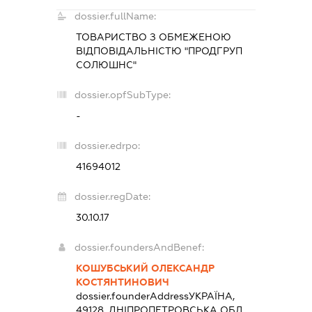
dossier.fullName:
ТОВАРИСТВО З ОБМЕЖЕНОЮ
ВІДПОВІДАЛЬНІСТЮ "ПРОДГРУП
СОЛЮШНС"
dossier.opfSubType:
-
dossier.edrpo:
41694012
dossier.regDate:
30.10.17
dossier.foundersAndBenef:
КОШУБСЬКИЙ ОЛЕКСАНДР
КОСТЯНТИНОВИЧ
dossier.founderAddress
УКРАЇНА,
49128, ДНІПРОПЕТРОВСЬКА ОБЛ.,