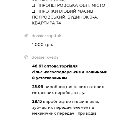
ДНІПРОПЕТРОВСЬКА ОБЛ., МІСТО
ДНІПРО, ЖИТЛОВИЙ МАСИВ
ПОКРОВСЬКИЙ, БУДИНОК 3-А,
КВАРТИРА 74
dossier.capital:
1 000 грн.
dossier.kveds:
46.61
оптова торгівля
сільськогосподарськими машинами
й устаткованням
25.99
виробництво інших готових
металевих виробів, н.в.і.у.
28.15
виробництво підшипників,
зубчастих передач, елементів
механічних передач і приводів