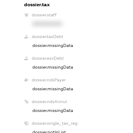
dossier.tax
dossier.staff
XXXXXXXXXX
dossier.taxDebt
dossier.missingData
dossier.esvDebt
dossier.missingData
dossier.ndsPayer
dossier.missingData
dossier.ndsAnnul
dossier.missingData
dossier.single_tax_reg
dossier.notInList