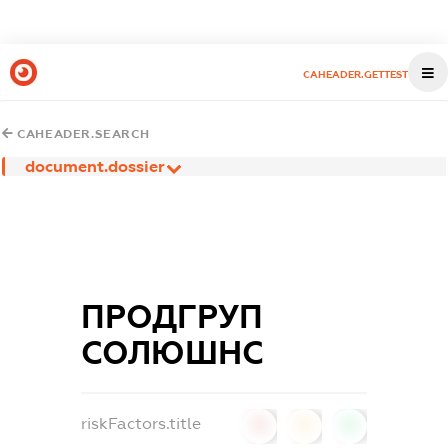
CAHEADER.GETTEST
CAHEADER.SEARCH
document.dossier
ПРОДГРУП
СОЛЮШНС
riskFactors.title
0
0
0