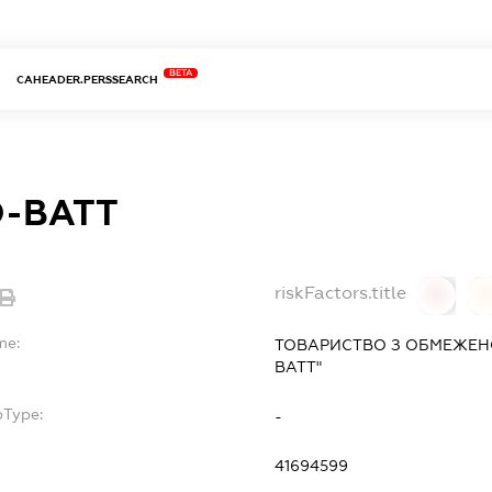
BETA
CAHEADER.PERSSEARCH
О-ВАТТ
riskFactors.title
0
0
me:
ТОВАРИСТВО З ОБМЕЖЕНО
ВАТТ"
bType:
-
41694599