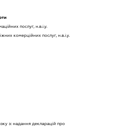
оти
ійних послуг, н.в.і.у.
них комерційних послуг, н.в.і.у.
язку з:
надання декларацiй про