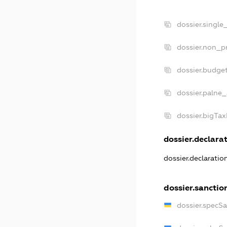
dossier.single
dossier.non_pr
dossier.budge
dossier.palne_
dossier.bigTa
dossier.declarat
dossier.declarati
dossier.sanctio
dossier.specS