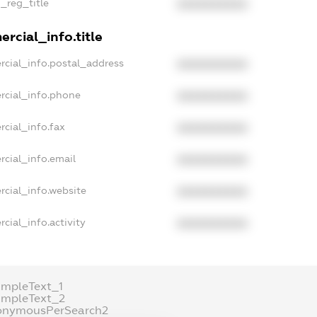
n_reg_title
XXXXXXXXXX
rcial_info.title
rcial_info.postal_address
XXXXXXXXXX
rcial_info.phone
XXXXXXXXXX
rcial_info.fax
XXXXXXXXXX
rcial_info.email
XXXXXXXXXX
rcial_info.website
XXXXXXXXXX
cial_info.activity
XXXXXXXXXX
ampleText_1
ampleText_2
onymousPerSearch2