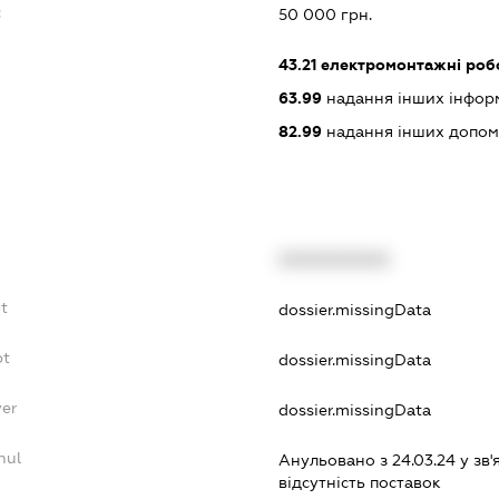
:
50 000 грн.
43.21
електромонтажні роб
63.99
надання інших інформац
82.99
надання інших допоміж
XXXXXXXXXX
bt
dossier.missingData
bt
dossier.missingData
yer
dossier.missingData
nul
Анульовано з 24.03.24 у зв'
вiдсутнiсть поставок