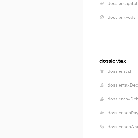
dossier.capital
dossier.kveds:
dossier.tax
dossier.staff
dossier.taxDe
dossier.esvDe
dossier.ndsPa
dossier.ndsAn