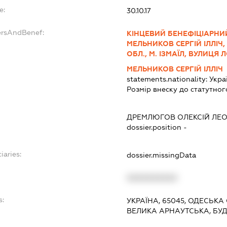
e:
30.10.17
ersAndBenef:
КІНЦЕВИЙ БЕНЕФІЦІАРНИ
МЕЛЬНИКОВ СЕРГІЙ ІЛЛІЧ, 1
ОБЛ., М. ІЗМАЇЛ, ВУЛИЦЯ
МЕЛЬНИКОВ СЕРГІЙ ІЛЛІЧ
statements.nationality:
Укра
Розмір внеску до статутног
ДРЕМЛЮГОВ ОЛЕКСІЙ ЛЕ
dossier.position -
iaries:
dossier.missingData
XXXXXXXXXX
s:
УКРАЇНА, 65045, ОДЕСЬКА
ВЕЛИКА АРНАУТСЬКА, БУДИ