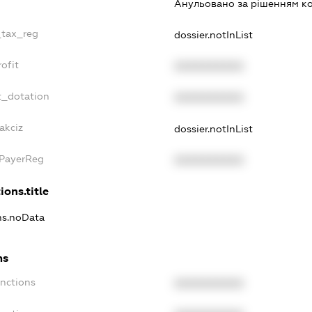
Анульовано за рiшенням к
_tax_reg
dossier.notInList
ofit
XXXXXXXXXX
t_dotation
XXXXXXXXXX
akciz
dossier.notInList
xPayerReg
XXXXXXXXXX
ions.title
ons.noData
ns
anctions
XXXXXXXXXX