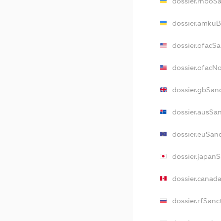
dossier.rnboS
dossier.amkuB
dossier.ofacS
dossier.ofac
dossier.gbSan
dossier.ausSa
dossier.euSan
dossier.japan
dossier.canad
dossier.rfSanc