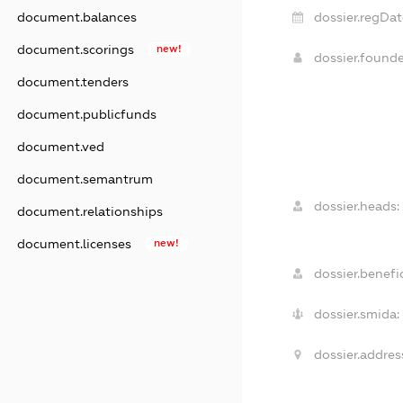
dossier.regDat
document.balances
document.scorings
new!
dossier.found
document.tenders
document.publicfunds
document.ved
document.semantrum
dossier.heads:
document.relationships
document.licenses
new!
dossier.benefic
dossier.smida:
dossier.addres