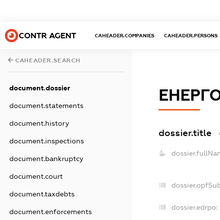
CONTR AGENT
CAHEADER.COMPANIES
CAHEADER.PERSONS
CAHEADER.SEARCH
document.dossier
ЕНЕРГ
document.statements
document.history
dossier.title
document.inspections
dossier.fullNa
document.bankruptcy
document.court
dossier.opfSu
document.taxdebts
dossier.edrpo:
document.enforcements