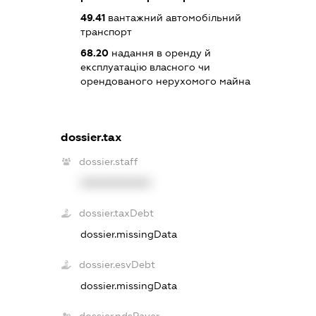
49.41
вантажний автомобільний
транспорт
68.20
надання в оренду й
експлуатацію власного чи
орендованого нерухомого майна
dossier.tax
dossier.staff
XXXXXXXXXX
dossier.taxDebt
dossier.missingData
dossier.esvDebt
dossier.missingData
dossier.ndsPayer