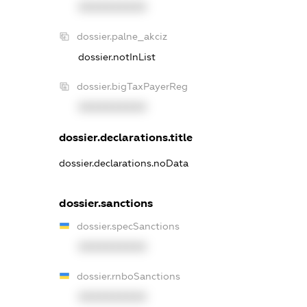
XXXXXXXXXX
dossier.palne_akciz
dossier.notInList
dossier.bigTaxPayerReg
XXXXXXXXXX
dossier.declarations.title
dossier.declarations.noData
dossier.sanctions
dossier.specSanctions
XXXXXXXXXX
dossier.rnboSanctions
XXXXXXXXXX