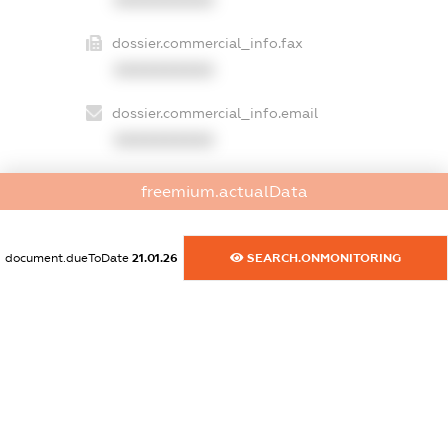
dossier.commercial_info.fax
XXXXXXXXXX
dossier.commercial_info.email
XXXXXXXXXX
dossier.commercial_info.website
freemium.actualData
XXXXXXXXXX
dossier.commercial_info.activity
document.dueToDate
21.01.26
SEARCH.ONMONITORING
XXXXXXXXXX
freemium.exampleText_1
freemium.exampleText_2
freemium.anonymousPerSearch2
FREEMIUM.DETAILS