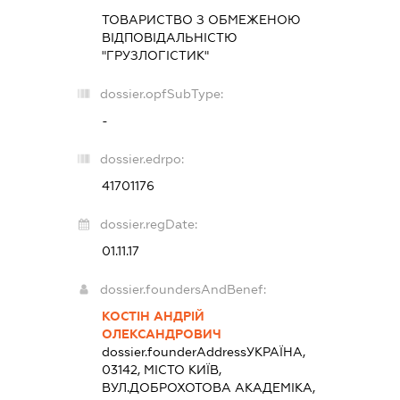
ТОВАРИСТВО З ОБМЕЖЕНОЮ
ВІДПОВІДАЛЬНІСТЮ
"ГРУЗЛОГІСТИК"
dossier.opfSubType:
-
dossier.edrpo:
41701176
dossier.regDate:
01.11.17
dossier.foundersAndBenef:
КОСТІН АНДРІЙ
ОЛЕКСАНДРОВИЧ
dossier.founderAddress
УКРАЇНА,
03142, МІСТО КИЇВ,
ВУЛ.ДОБРОХОТОВА АКАДЕМІКА,