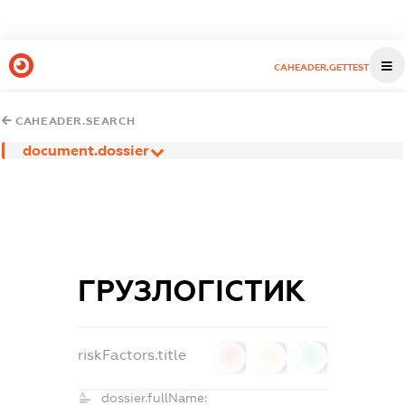
CAHEADER.GETTEST
CAHEADER.SEARCH
document.dossier
ГРУЗЛОГІСТИК
riskFactors.title
0
0
0
dossier.fullName: