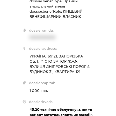
dossier.benefType:
Прямий
вирішальний вплив
dossier.benefRole:
КІНЦЕВИЙ
БЕНЕФІЦІАРНИЙ ВЛАСНИК
dossier.smida:
XXXXXXXXXX
dossier.address:
УКРАЇНА, 69121, ЗАПОРІЗЬКА
ОБЛ., МІСТО ЗАПОРІЖЖЯ,
ВУЛИЦЯ ДНІПРОВСЬКІ ПОРОГИ,
БУДИНОК 31, КВАРТИРА 121
dossier.capital:
1 000 грн.
dossier.kveds:
45.20
технічне обслуговування та
ремонт автотранспортних засобів