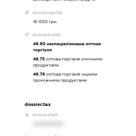
dossier.capital:
16 000 грн.
dossier.kveds:
46.90
неспеціалізована оптова
торгівля
46.75
оптова торгівля хімічними
продуктами
46.76
оптова торгівля іншими
проміжними продуктами
dossier.tax
dossier.staff
XXXXXXXXXX