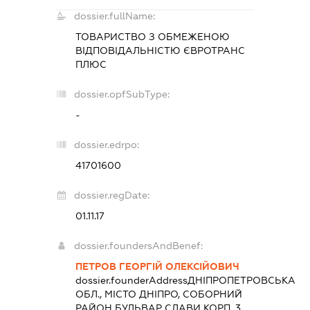
dossier.fullName:
ТОВАРИСТВО З ОБМЕЖЕНОЮ
ВІДПОВІДАЛЬНІСТЮ
ЄВРОТРАНС
ПЛЮС
dossier.opfSubType:
-
dossier.edrpo:
41701600
dossier.regDate:
01.11.17
dossier.foundersAndBenef:
ПЕТРОВ ГЕОРГІЙ ОЛЕКСІЙОВИЧ
dossier.founderAddress
ДНІПРОПЕТРОВСЬКА
ОБЛ., МІСТО ДНІПРО, СОБОРНИЙ
РАЙОН БУЛЬВАР СЛАВИ КОРП. 3