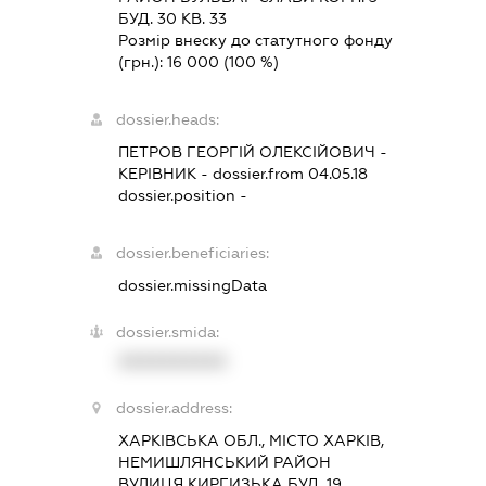
БУД. 30 КВ. 33
Розмір внеску до статутного фонду
(грн.):
16 000
(100 %)
dossier.heads:
ПЕТРОВ ГЕОРГІЙ ОЛЕКСІЙОВИЧ
-
КЕРІВНИК
- dossier.from 04.05.18
dossier.position -
dossier.beneficiaries:
dossier.missingData
dossier.smida:
XXXXXXXXXX
dossier.address:
ХАРКІВСЬКА ОБЛ., МІСТО ХАРКІВ,
НЕМИШЛЯНСЬКИЙ РАЙОН
ВУЛИЦЯ КИРГИЗЬКА БУД. 19