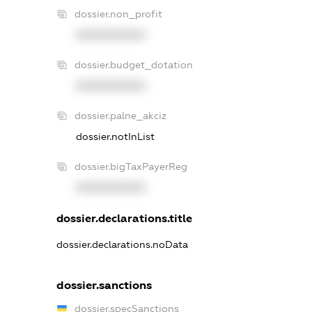
dossier.non_profit
XXXXXXXXXX
dossier.budget_dotation
XXXXXXXXXX
dossier.palne_akciz
dossier.notInList
dossier.bigTaxPayerReg
XXXXXXXXXX
dossier.declarations.title
dossier.declarations.noData
dossier.sanctions
dossier.specSanctions