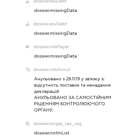
dossier.taxDebt
dossier.missingData
dossier.esvDebt
dossier.missingData
dossier.ndsPayer
dossier.missingData
dossier.ndsAnnul
Анульовано з 28.11.19 у зв'язку з:
вiдсутнiсть поставок та ненадання
декларацiй
АНУЛЬОВАНО ЗА САМОСТIЙНИМ
РIШЕННЯМ КОНТРОЛЮЮЧОГО
ОРГАНУ.
dossier.single_tax_reg
dossier.notInList