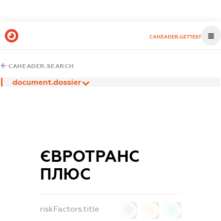
CAHEADER.GETTEST
CAHEADER.SEARCH
document.dossier
ЄВРОТРАНС
ПЛЮС
riskFactors.title
0
0
0