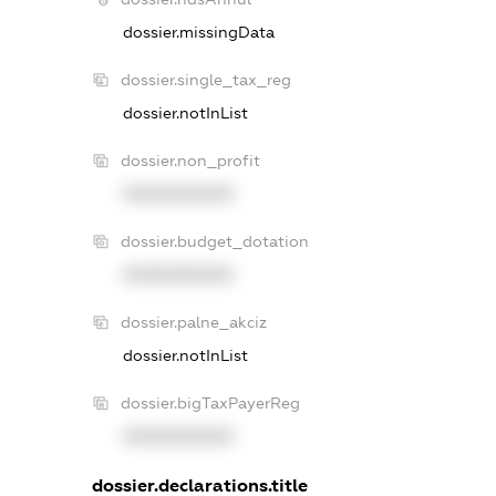
dossier.missingData
dossier.single_tax_reg
dossier.notInList
dossier.non_profit
XXXXXXXXXX
dossier.budget_dotation
XXXXXXXXXX
dossier.palne_akciz
dossier.notInList
dossier.bigTaxPayerReg
XXXXXXXXXX
dossier.declarations.title