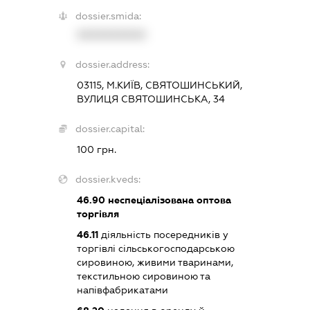
dossier.smida:
XXXXXXXXXX
dossier.address:
03115, М.КИЇВ, СВЯТОШИНСЬКИЙ,
ВУЛИЦЯ СВЯТОШИНСЬКА, 34
dossier.capital:
100 грн.
dossier.kveds:
46.90
неспеціалізована оптова
торгівля
46.11
діяльність посередників у
торгівлі сільськогосподарською
сировиною, живими тваринами,
текстильною сировиною та
напівфабрикатами