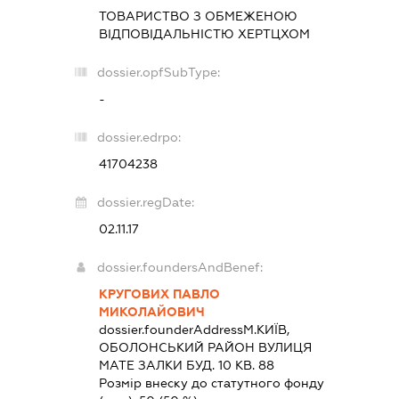
ТОВАРИСТВО З ОБМЕЖЕНОЮ
ВІДПОВІДАЛЬНІСТЮ
ХЕРТЦХОМ
dossier.opfSubType:
-
dossier.edrpo:
41704238
dossier.regDate:
02.11.17
dossier.foundersAndBenef:
КРУГОВИХ ПАВЛО
МИКОЛАЙОВИЧ
dossier.founderAddress
М.КИЇВ,
ОБОЛОНСЬКИЙ РАЙОН ВУЛИЦЯ
МАТЕ ЗАЛКИ БУД. 10 КВ. 88
Розмір внеску до статутного фонду