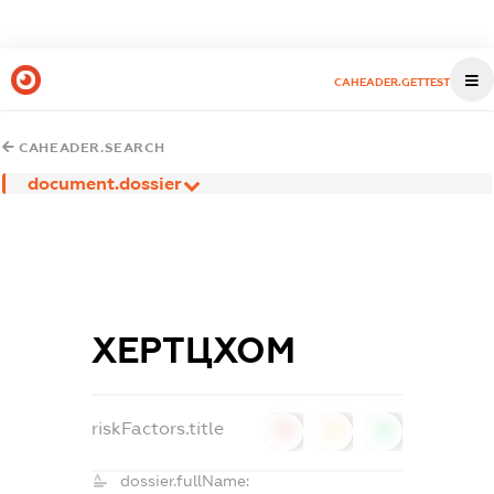
CAHEADER.GETTEST
CAHEADER.SEARCH
document.dossier
ХЕРТЦХОМ
riskFactors.title
0
0
0
dossier.fullName: