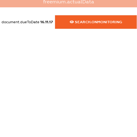
XXXXXXXXXX
freemium.actualData
dossier.commercial_info.activity
XXXXXXXXXX
document.dueToDate
16.11.17
SEARCH.ONMONITORING
freemium.exampleText_1
freemium.exampleText_2
freemium.anonymousPerSearch2
FREEMIUM.DETAILS
FREEMIUM.REGISTER