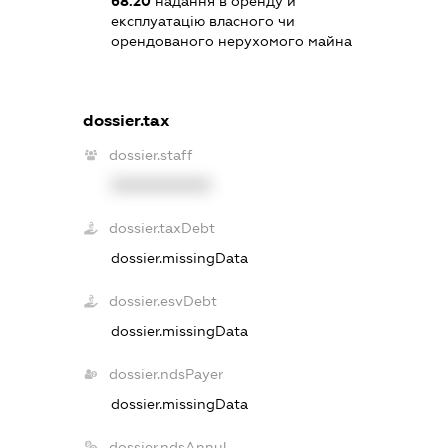
68.20
надання в оренду й
експлуатацію власного чи
орендованого нерухомого майна
dossier.tax
dossier.staff
XXXXXXXXXX
dossier.taxDebt
dossier.missingData
dossier.esvDebt
dossier.missingData
dossier.ndsPayer
dossier.missingData
dossier.ndsAnnul