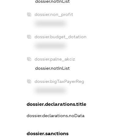
dossier.notInList
dossier.non_profit
XXXXXXXXXX
dossier.budget_dotation
XXXXXXXXXX
dossier.palne_akciz
dossier.notInList
dossier.bigTaxPayerReg
XXXXXXXXXX
dossier.declarations.title
dossier.declarations.noData
dossier.sanctions