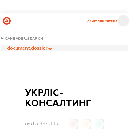
CAHEADER.GETTEST
CAHEADER.SEARCH
document.dossier
УКРЛІС-
КОНСАЛТИНГ
riskFactors.title
0
0
0