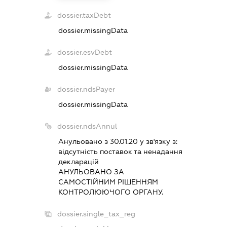
dossier.taxDebt
dossier.missingData
dossier.esvDebt
dossier.missingData
dossier.ndsPayer
dossier.missingData
dossier.ndsAnnul
Анульовано з 30.01.20 у зв'язку з:
вiдсутнiсть поставок та ненадання
декларацiй
АНУЛЬОВАНО ЗА
САМОСТIЙНИМ РIШЕННЯМ
КОНТРОЛЮЮЧОГО ОРГАНУ.
dossier.single_tax_reg