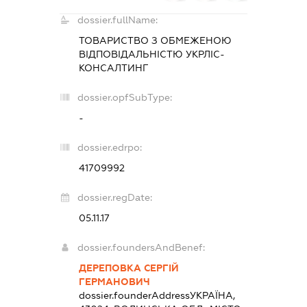
dossier.fullName:
ТОВАРИСТВО З ОБМЕЖЕНОЮ
ВІДПОВІДАЛЬНІСТЮ
УКРЛІС-
КОНСАЛТИНГ
dossier.opfSubType:
-
dossier.edrpo:
41709992
dossier.regDate:
05.11.17
dossier.foundersAndBenef:
ДЕРЕПОВКА СЕРГІЙ
ГЕРМАНОВИЧ
dossier.founderAddress
УКРАЇНА,