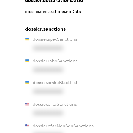
dossier.declarations.title
dossier.declarations.noData
dossier.sanctions
dossier.specSanctions
XXXXXXXXXX
dossier.rnboSanctions
XXXXXXXXXX
dossier.amkuBlackList
XXXXXXXXXX
dossier.ofacSanctions
XXXXXXXXXX
dossier.ofacNonSdnSanctions