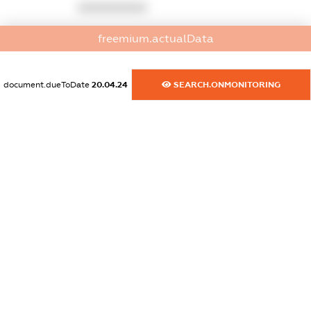
XXXXXXXXXX
dossier.commercial_info.activity
freemium.actualData
XXXXXXXXXX
document.dueToDate
20.04.24
SEARCH.ONMONITORING
freemium.exampleText_1
freemium.exampleText_2
freemium.anonymousPerSearch2
FREEMIUM.DETAILS
FREEMIUM.REGISTER