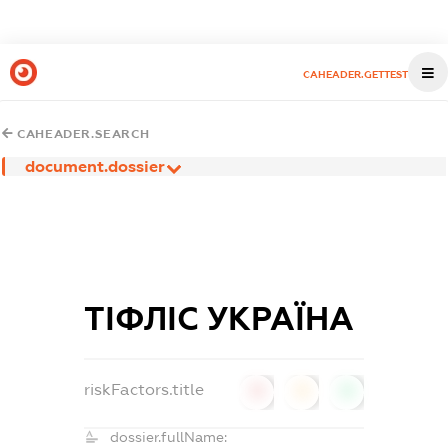
CAHEADER.GETTEST
CAHEADER.SEARCH
document.dossier
ТІФЛІС УКРАЇНА
riskFactors.title
0
0
0
dossier.fullName: