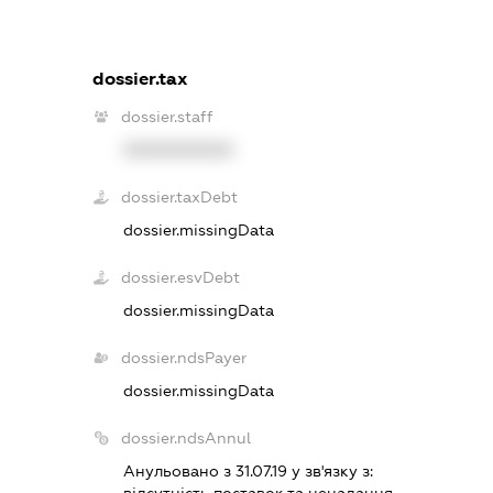
dossier.tax
dossier.staff
XXXXXXXXXX
dossier.taxDebt
dossier.missingData
dossier.esvDebt
dossier.missingData
dossier.ndsPayer
dossier.missingData
dossier.ndsAnnul
Анульовано з 31.07.19 у зв'язку з:
вiдсутнiсть поставок та ненадання