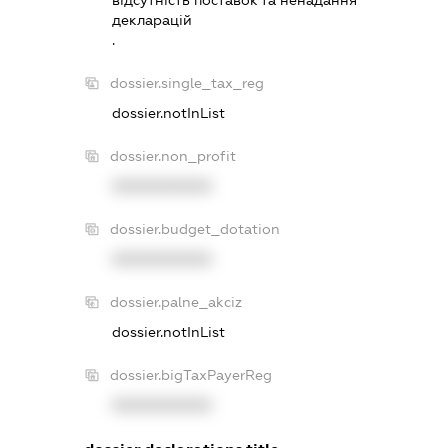
декларацiй
.
dossier.single_tax_reg
dossier.notInList
dossier.non_profit
XXXXXXXXXX
dossier.budget_dotation
XXXXXXXXXX
dossier.palne_akciz
dossier.notInList
dossier.bigTaxPayerReg
XXXXXXXXXX