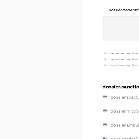
dossier.declara
dossier.declarations.lice
dossier.declarations.lice
dossier.declarations.lice
dossier.sancti
dossier.spec
dossier.rnbo
dossier.amku