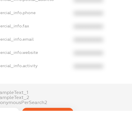
ercial_info.phone
XXXXXXXXXX
ercial_info.fax
XXXXXXXXXX
ercial_info.email
XXXXXXXXXX
ercial_info.website
XXXXXXXXXX
rcial_info.activity
XXXXXXXXXX
ampleText_1
xampleText_2
nonymousPerSearch2
DETAILS
FREEMIUM.REGISTER