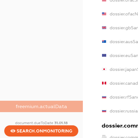
dossier.ofac
dossier.ofac
dossier.gbSa
dossier.ausS
dossier.euSa
dossier.japa
dossier.cana
dossier.rfSan
freemium.actualData
dossier.russi
document.dueToDate
31.01.18
dossier.comm
SEARCH.ONMONITORING
dossier.comm