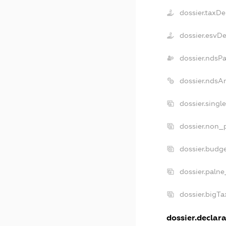
dossier.taxDe
dossier.esvD
dossier.ndsP
dossier.ndsA
dossier.singl
dossier.non_p
dossier.budg
dossier.palne
dossier.bigT
dossier.declara