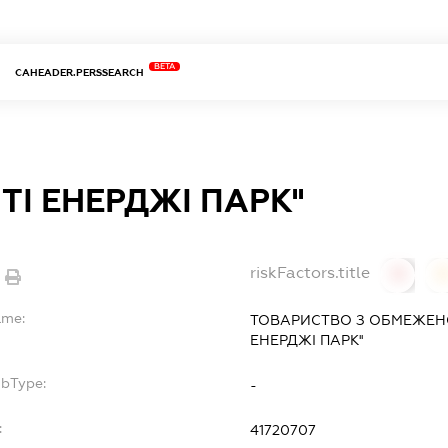
BETA
CAHEADER.PERSSEARCH
НІТІ ЕНЕРДЖІ ПАРК''
riskFactors.title
0
ame:
ТОВАРИСТВО З ОБМЕЖЕН
ЕНЕРДЖІ ПАРК''
ubType:
-
:
41720707