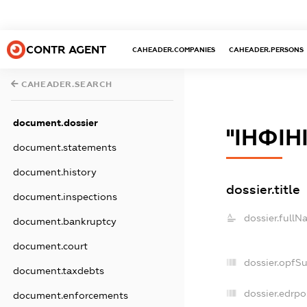
CONTR AGENT
CAHEADER.COMPANIES
CAHEADER.PERSONS
CAHEADER.SEARCH
document.dossier
''ІНФІ
document.statements
document.history
dossier.title
document.inspections
dossier.fullN
document.bankruptcy
document.court
dossier.opfS
document.taxdebts
dossier.edrpo
document.enforcements