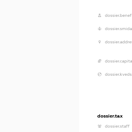
dossier.benefi
dossier.smida
dossier.addre
dossier.capita
dossier.kveds
dossier.tax
dossier.staff