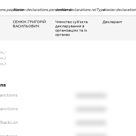
tions.pepName
dossier.declarations.personName
dossier.declarations.relType
dossier.declaratio
СЕНЮК ГРИГОРІЙ
Членство суб’єкта
Декларант
ВАСИЛЬОВИЧ
декларування в
організаціях та їх
органах
nse_1
nse_2
nse_3
ons
Sanctions
XXXXXXXXXX
Sanctions
XXXXXXXXXX
BlackList
XXXXXXXXXX