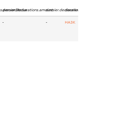
ns.personStatus
dossier.declarations.amount
dossier.declarations.currency
dossier.declarations.source
-
-
НАЗК