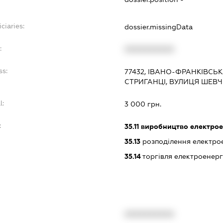
ciaries:
dossier.missingData
:
XXXXXXXXXX
ss:
77432, ІВАНО-ФРАНКІВСЬК
СТРИГАНЦІ, ВУЛИЦЯ ШЕВЧ
l:
3 000 грн.
:
35.11
виробництво електрое
35.13
розподілення електрое
35.14
торгівля електроенерг
XXXXXXXXXX