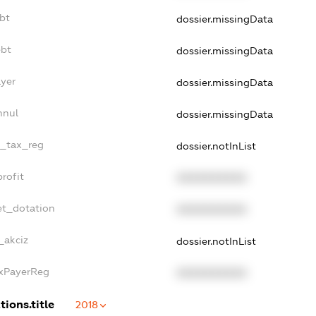
bt
dossier.missingData
ebt
dossier.missingData
ayer
dossier.missingData
nnul
dossier.missingData
e_tax_reg
dossier.notInList
rofit
XXXXXXXXXX
et_dotation
XXXXXXXXXX
_akciz
dossier.notInList
axPayerReg
XXXXXXXXXX
tions.title
2018