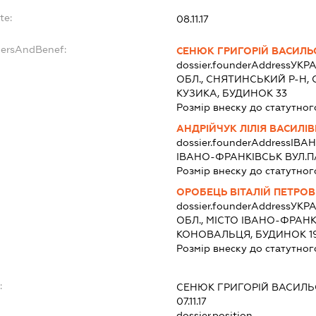
te:
08.11.17
dersAndBenef:
СЕНЮК ГРИГОРІЙ ВАСИЛ
dossier.founderAddress
УКРА
ОБЛ., СНЯТИНСЬКИЙ Р-Н,
КУЗИКА, БУДИНОК 33
Розмір внеску до статутног
АНДРІЙЧУК ЛІЛІЯ ВАСИЛІ
dossier.founderAddress
ІВАН
ІВАНО-ФРАНКІВСЬК ВУЛ.ПА
Розмір внеску до статутног
ОРОБЕЦЬ ВІТАЛІЙ ПЕТРО
dossier.founderAddress
УКРА
ОБЛ., МІСТО ІВАНО-ФРАН
КОНОВАЛЬЦЯ, БУДИНОК 1
Розмір внеску до статутног
:
СЕНЮК ГРИГОРІЙ ВАСИЛ
07.11.17
dossier.position -