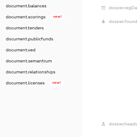
document.balances
dossier.regDa
document.scorings
new!
dossier.foun
document.tenders
document.publicfunds
document.ved
document.semantrum
document.relationships
document.licenses
new!
dossier.heads