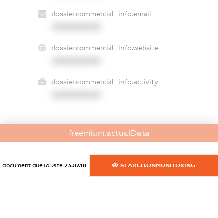
dossier.commercial_info.email
XXXXXXXXXX
dossier.commercial_info.website
XXXXXXXXXX
dossier.commercial_info.activity
XXXXXXXXXX
freemium.actualData
freemium.exampleText_1
freemium.exampleText_2
freemium.anonymousPerSearch2
document.dueToDate
23.07.18
SEARCH.ONMONITORING
FREEMIUM.DETAILS
FREEMIUM.REGISTER