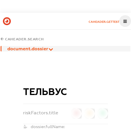
CAHEADER.GETTEST
CAHEADER.SEARCH
document.dossier
ТЕЛЬВУС
riskFactors.title
0
0
0
dossier.fullName: