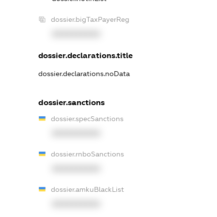
dossier.bigTaxPayerReg
XXXXXXXXXX
dossier.declarations.title
dossier.declarations.noData
dossier.sanctions
dossier.specSanctions
XXXXXXXXXX
dossier.rnboSanctions
XXXXXXXXXX
dossier.amkuBlackList
XXXXXXXXXX