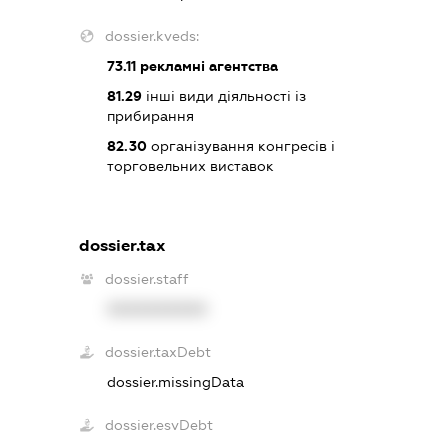
dossier.kveds:
73.11
рекламні агентства
81.29
інші види діяльності із
прибирання
82.30
організування конгресів і
торговельних виставок
dossier.tax
dossier.staff
XXXXXXXXXX
dossier.taxDebt
dossier.missingData
dossier.esvDebt