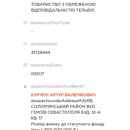
ТОВАРИСТВО З ОБМЕЖЕНОЮ
ВІДПОВІДАЛЬНІСТЮ
ТЕЛЬВУС
dossier.opfSubType:
-
dossier.edrpo:
41728444
dossier.regDate:
09.11.17
dossier.foundersAndBenef:
КУР'ЯТО АРТУР ВАЛЕРІЙОВИЧ
dossier.founderAddress
М.КИЇВ,
СОЛОМ'ЯНСЬКИЙ РАЙОН ВУЛ.
ГЕРОЇВ СЕВАСТОПОЛЯ БУД. 10-А
КВ. 17
Розмір внеску до статутного фонду
(грн.):
300 000
(100 %)