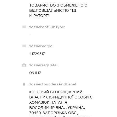
ТОВАРИСТВО З ОБМЕЖЕНОЮ
ВІДПОВІДАЛЬНІСТЮ "ТД
МІРАТОРГ"
dossier.opfSubType:
-
dossier.edrpo:
41729317
dossier.regDate:
09.11.17
dossier.foundersAndBenef:
КІНЦЕВИЙ БЕНЕФІЦІАРНИЙ
ВЛАСНИК ЮРИДИЧНОЇ ОСОБИ Є
ХОМАЗЮК НАТАЛІЯ
ВОЛОДИМИРІВНА. . УКРАЇНА,
70450, ЗАПОРІЗЬКА ОБЛ.,