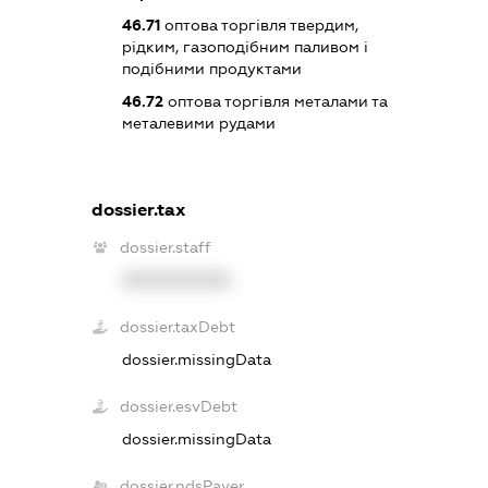
46.71
оптова торгівля твердим,
рідким, газоподібним паливом і
подібними продуктами
46.72
оптова торгівля металами та
металевими рудами
dossier.tax
dossier.staff
XXXXXXXXXX
dossier.taxDebt
dossier.missingData
dossier.esvDebt
dossier.missingData
dossier.ndsPayer