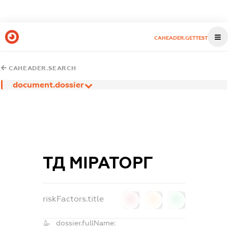
CAHEADER.GETTEST
CAHEADER.SEARCH
document.dossier
ТД МІРАТОРГ
riskFactors.title
0
0
0
dossier.fullName: