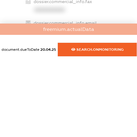
dossier.commercial_info.fax
XXXXXXXXXX
dossier.commercial_info.email
freemium.actualData
XXXXXXXXXX
dossier.commercial_info.website
document.dueToDate
20.04.25
SEARCH.ONMONITORING
XXXXXXXXXX
dossier.commercial_info.activity
XXXXXXXXXX
freemium.exampleText_1
freemium.exampleText_2
freemium.anonymousPerSearch2
FREEMIUM.DETAILS
FREEMIUM.REGISTER