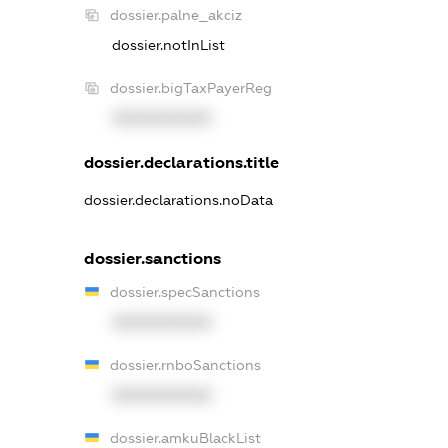
dossier.palne_akciz
dossier.notInList
dossier.bigTaxPayerReg
XXXXXXXXXX
dossier.declarations.title
dossier.declarations.noData
dossier.sanctions
dossier.specSanctions
XXXXXXXXXX
dossier.rnboSanctions
XXXXXXXXXX
dossier.amkuBlackList