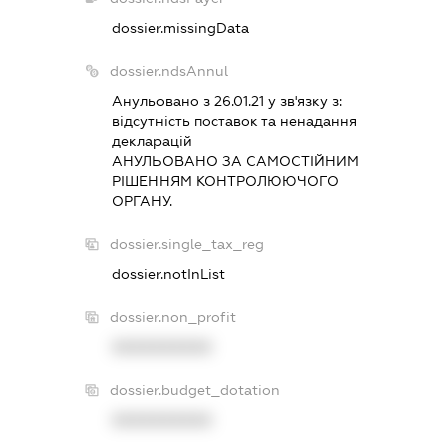
dossier.missingData
dossier.ndsAnnul
Анульовано з 26.01.21 у зв'язку з:
вiдсутнiсть поставок та ненадання
декларацiй
АНУЛЬОВАНО ЗА САМОСТIЙНИМ
РIШЕННЯМ КОНТРОЛЮЮЧОГО
ОРГАНУ.
dossier.single_tax_reg
dossier.notInList
dossier.non_profit
XXXXXXXXXX
dossier.budget_dotation
XXXXXXXXXX