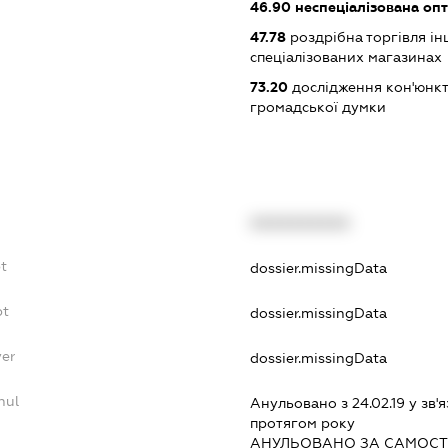
46.90
неспеціалізована опт
47.78
роздрібна торгівля і
спеціалізованих магазинах
73.20
дослідження кон'юнкт
громадської думки
XXXXXXXXXX
bt
dossier.missingData
bt
dossier.missingData
yer
dossier.missingData
nul
Анульовано з 24.02.19 у зв'я
протягом року
АНУЛЬОВАНО ЗА САМОСТ