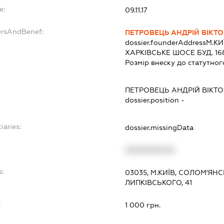
e:
09.11.17
ersAndBenef:
ПЕТРОВЕЦЬ АНДРІЙ ВІКТ
dossier.founderAddress
М.КИ
ХАРКІВСЬКЕ ШОСЕ БУД. 168
Розмір внеску до статутног
ПЕТРОВЕЦЬ АНДРІЙ ВІКТ
dossier.position -
iaries:
dossier.missingData
XXXXXXXXXX
s:
03035, М.КИЇВ, СОЛОМ'ЯН
ЛИПКІВСЬКОГО, 41
:
1 000 грн.