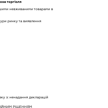
ова торгівля
ншими невживаними товарами в
ури ринку та виявлення
зку з:
ненадання декларацiй
IЙНИМ РIШЕННЯМ