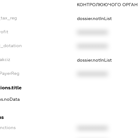
КОНТРОЛЮЮЧОГО ОРГАНУ
_tax_reg
dossier.notInList
ofit
XXXXXXXXXX
t_dotation
XXXXXXXXXX
akciz
dossier.notInList
xPayerReg
XXXXXXXXXX
ions.title
ons.noData
ns
anctions
XXXXXXXXXX