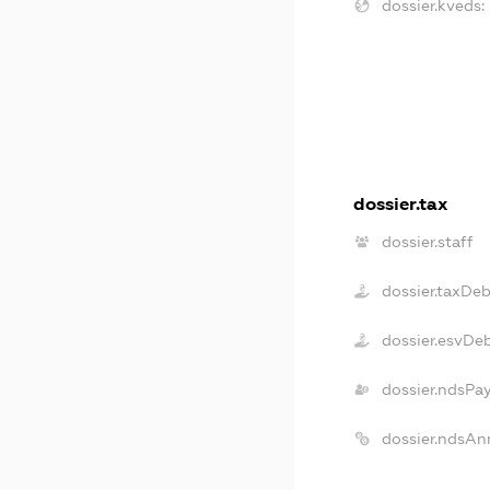
dossier.kveds:
dossier.tax
dossier.staff
dossier.taxDe
dossier.esvDe
dossier.ndsPa
dossier.ndsAn