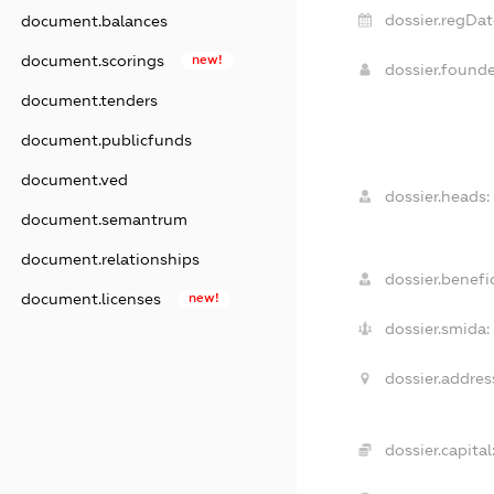
dossier.regDat
document.balances
document.scorings
new!
dossier.found
document.tenders
document.publicfunds
document.ved
dossier.heads:
document.semantrum
document.relationships
dossier.benefic
document.licenses
new!
dossier.smida:
dossier.addres
dossier.capital