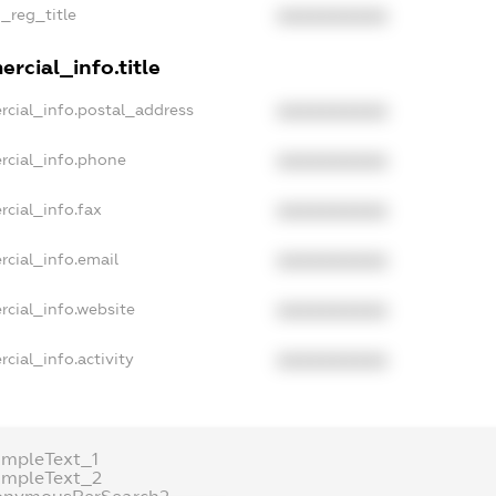
n_reg_title
XXXXXXXXXX
rcial_info.title
rcial_info.postal_address
XXXXXXXXXX
rcial_info.phone
XXXXXXXXXX
rcial_info.fax
XXXXXXXXXX
rcial_info.email
XXXXXXXXXX
rcial_info.website
XXXXXXXXXX
cial_info.activity
XXXXXXXXXX
ampleText_1
ampleText_2