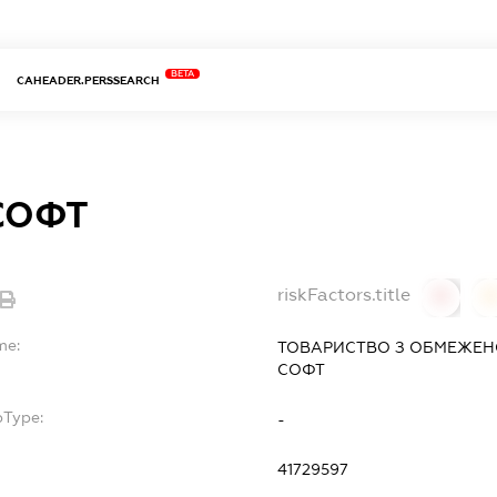
BETA
CAHEADER.PERSSEARCH
СОФТ
riskFactors.title
0
0
me:
ТОВАРИСТВО З ОБМЕЖЕН
СОФТ
bType:
-
41729597