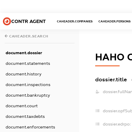
CONTR AGENT
CAHEADER.COMPANIES
CAHEADER.PERSONS
CAHEADER.SEARCH
document.dossier
НАНО 
document.statements
document.history
dossier.title
document.inspections
dossier.fullNa
document.bankruptcy
document.court
dossier.opfSu
document.taxdebts
dossier.edrpo:
document.enforcements