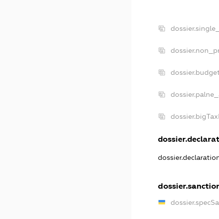
dossier.single
dossier.non_pr
dossier.budge
dossier.palne_
dossier.bigTa
dossier.declarat
dossier.declarati
dossier.sanctio
dossier.specS